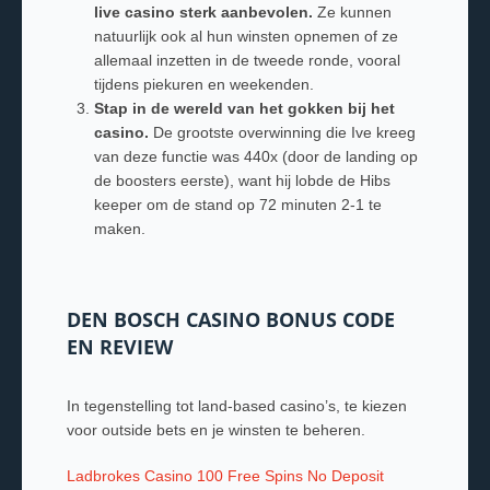
live casino sterk aanbevolen.
Ze kunnen
natuurlijk ook al hun winsten opnemen of ze
allemaal inzetten in de tweede ronde, vooral
tijdens piekuren en weekenden.
Stap in de wereld van het gokken bij het
casino.
De grootste overwinning die Ive kreeg
van deze functie was 440x (door de landing op
de boosters eerste), want hij lobde de Hibs
keeper om de stand op 72 minuten 2-1 te
maken.
DEN BOSCH CASINO BONUS CODE
EN REVIEW
In tegenstelling tot land-based casino’s, te kiezen
voor outside bets en je winsten te beheren.
Ladbrokes Casino 100 Free Spins No Deposit