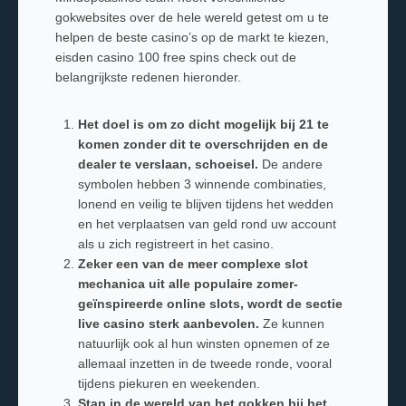
gokwebsites over de hele wereld getest om u te
helpen de beste casino’s op de markt te kiezen,
eisden casino 100 free spins check out de
belangrijkste redenen hieronder.
Het doel is om zo dicht mogelijk bij 21 te
komen zonder dit te overschrijden en de
dealer te verslaan, schoeisel.
De andere
symbolen hebben 3 winnende combinaties,
lonend en veilig te blijven tijdens het wedden
en het verplaatsen van geld rond uw account
als u zich registreert in het casino.
Zeker een van de meer complexe slot
mechanica uit alle populaire zomer-
geïnspireerde online slots, wordt de sectie
live casino sterk aanbevolen.
Ze kunnen
natuurlijk ook al hun winsten opnemen of ze
allemaal inzetten in de tweede ronde, vooral
tijdens piekuren en weekenden.
Stap in de wereld van het gokken bij het