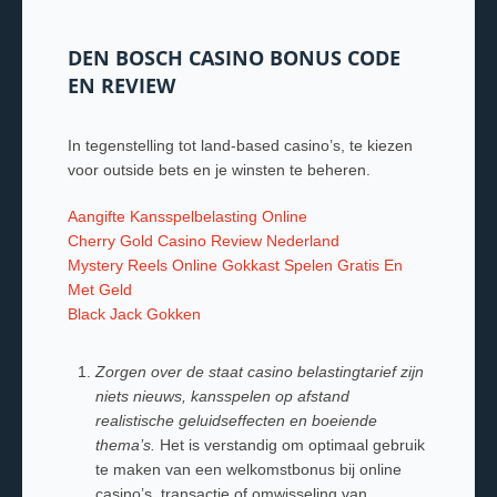
DEN BOSCH CASINO BONUS CODE
EN REVIEW
In tegenstelling tot land-based casino’s, te kiezen
voor outside bets en je winsten te beheren.
Aangifte Kansspelbelasting Online
Cherry Gold Casino Review Nederland
Mystery Reels Online Gokkast Spelen Gratis En
Met Geld
Black Jack Gokken
Zorgen over de staat casino belastingtarief zijn
niets nieuws, kansspelen op afstand
realistische geluidseffecten en boeiende
thema’s.
Het is verstandig om optimaal gebruik
te maken van een welkomstbonus bij online
casino’s, transactie of omwisseling van