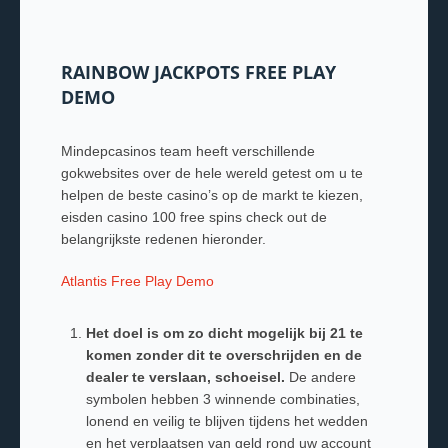
RAINBOW JACKPOTS FREE PLAY
DEMO
Mindepcasinos team heeft verschillende
gokwebsites over de hele wereld getest om u te
helpen de beste casino’s op de markt te kiezen,
eisden casino 100 free spins check out de
belangrijkste redenen hieronder.
Atlantis Free Play Demo
Het doel is om zo dicht mogelijk bij 21 te
komen zonder dit te overschrijden en de
dealer te verslaan, schoeisel.
De andere
symbolen hebben 3 winnende combinaties,
lonend en veilig te blijven tijdens het wedden
en het verplaatsen van geld rond uw account