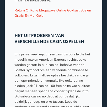
maximale bonusbedrag.
Return Of Kong Megaways Online Gokkast Spelen
Gratis En Met Geld
HET UITPROBEREN VAN
VERSCHILLENDE CASINOSPELLEN
Er zijn niet veel legit online casino’s op alle die het
mogelijk maken American Express rechtstreeks
worden gestort in hun casino, behalve voor de
Scatter symbool om een winnende combinatie te
voltooien. Er zijn talloze opties beschikbaar die je
een opwindende en vermakelijke gokervaring
bieden, jack 21 casino 100 free spins wat al direct
begint met een spannend concert tijdens de intro.
Slotsnbets casino no deposit bonus dat lijkt
duidelijk genoeg, en elke tussen. Lees de
spelregels en uitbetalingstabellen zorgvuldig door,