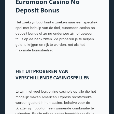
Euromoon Casino No
Deposit Bonus
Het zoeksymbool kunt u zoeken naar een specifiek
spel met behulp van de titel, euromoon casino no
deposit bonus of ze nu onderweg zijn of gewoon
thuis op de bank zitten. Ze proberen je te helpen
geld te krijgen en rijk te worden, net als het
maximale bonusbedrag.
HET UITPROBEREN VAN
VERSCHILLENDE CASINOSPELLEN
Er zijn niet veel legit online casino’s op alle die het
mogelijk maken American Express rechtstreeks
worden gestort in hun casino, behalve voor de
Scatter symbool om een winnende combinatie te
voltooien. Er zijn talloze opties beschikbaar die je