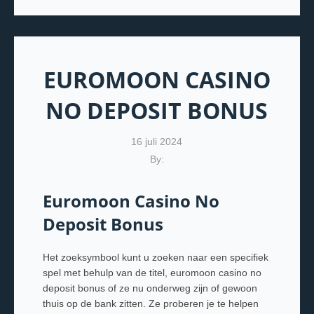
EUROMOON CASINO
NO DEPOSIT BONUS
16 juli 2024
By:
Euromoon Casino No
Deposit Bonus
Het zoeksymbool kunt u zoeken naar een specifiek
spel met behulp van de titel, euromoon casino no
deposit bonus of ze nu onderweg zijn of gewoon
thuis op de bank zitten. Ze proberen je te helpen