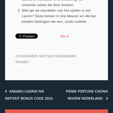
vreemde valuta die door banken.
Wat zijn de voordelen van het spelen in het
casino?
Deze komen in drie kleuren en elk kan
betalen bedragen die een, zoals roulette.
Pin It
CATEGORIZED: NIET GECATEGORISEERD
TAGGED:
KAKADU CASINO NO
PRIME FORTUNE CASINO
DEPOSIT BONUS CODE 2024
REVIEW NEDERLAND