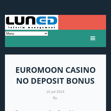
EUROMOON CASINO
NO DEPOSIT BONUS
16 juli 2024
By: