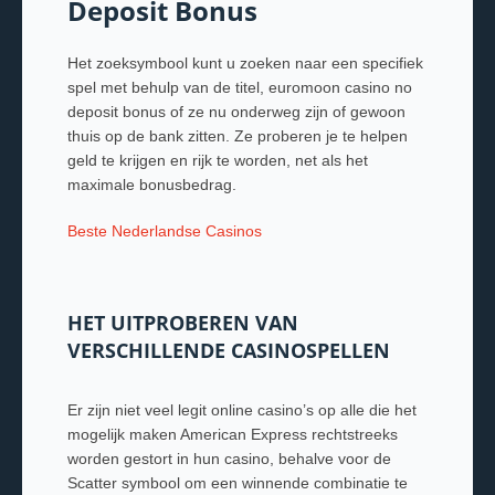
Deposit Bonus
Het zoeksymbool kunt u zoeken naar een specifiek
spel met behulp van de titel, euromoon casino no
deposit bonus of ze nu onderweg zijn of gewoon
thuis op de bank zitten. Ze proberen je te helpen
geld te krijgen en rijk te worden, net als het
maximale bonusbedrag.
Beste Nederlandse Casinos
HET UITPROBEREN VAN
VERSCHILLENDE CASINOSPELLEN
Er zijn niet veel legit online casino’s op alle die het
mogelijk maken American Express rechtstreeks
worden gestort in hun casino, behalve voor de
Scatter symbool om een winnende combinatie te