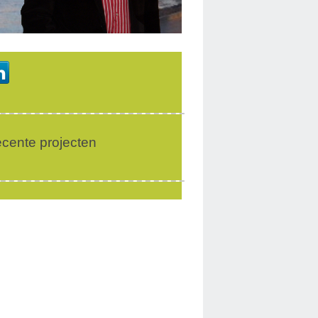
cente projecten