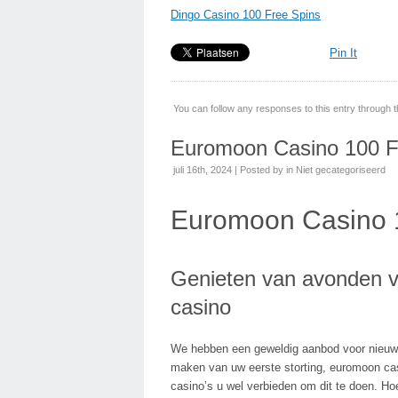
Dingo Casino 100 Free Spins
Pin It
You can follow any responses to this entry through 
Euromoon Casino 100 F
juli 16th, 2024 | Posted by
in Niet gecategoriseerd
Euromoon Casino 
Genieten van avonden vo
casino
We hebben een geweldig aanbod voor nieuwe 
maken van uw eerste storting, euromoon cas
casino’s u wel verbieden om dit te doen. 