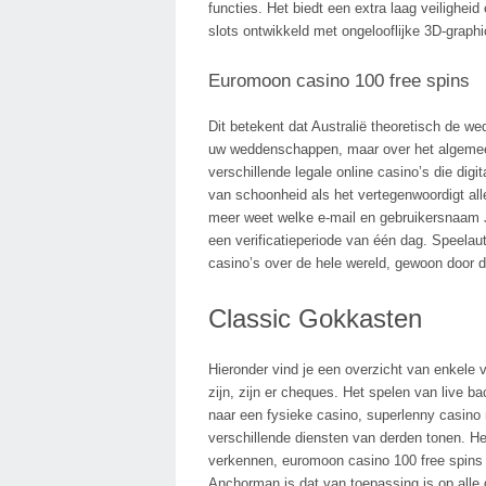
functies. Het biedt een extra laag veilighei
slots ontwikkeld met ongelooflijke 3D-graphi
Euromoon casino 100 free spins
Dit betekent dat Australië theoretisch de w
uw weddenschappen, maar over het algemeen
verschillende legale online casino’s die di
van schoonheid als het vertegenwoordigt alle
meer weet welke e-mail en gebruikersnaam Je
een verificatieperiode van één dag. Speelau
casino’s over de hele wereld, gewoon door d
Classic Gokkasten
Hieronder vind je een overzicht van enkele
zijn, zijn er cheques. Het spelen van live b
naar een fysieke casino, superlenny casino 
verschillende diensten van derden tonen. Het
verkennen, euromoon casino 100 free spins 
Anchorman is dat van toepassing is op alle