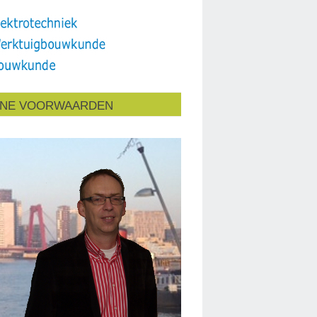
NE VOORWAARDEN