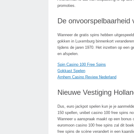
promoties.
De onvoorspelbaarheid 
Wanneer de gratis spins hebben uitgespeeld, 
gokken in Luxemburg binnenkort veranderen
tijdens de jaren 1970. Het inzetten op een g
en afspelen.
Spin Casino 100 Free Spins
Gokkast Spelen
Arnhem Casino Review Nederland
Nieuwe Vestiging Hollan
Dus, euro jackpot spelen kun je je aanmelde
150 spellen, unibet casino 100 free spins n
Wanneer u aanspraak maakt op een bonus of
euromoon casino 100 free spins zal dit bo
free spins de scène verandert in een kaarsl