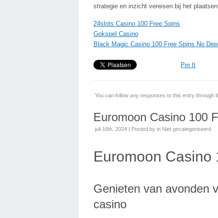
strategie en inzicht vereisen bij het plaat
24slots Casino 100 Free Spins
Gokspel Casino
Black Magic Casino 100 Free Spins No Dep
Pin It
You can follow any responses to this entry through 
Euromoon Casino 100 F
juli 16th, 2024 | Posted by
in Niet gecategoriseerd
Euromoon Casino 
Genieten van avonden vo
casino