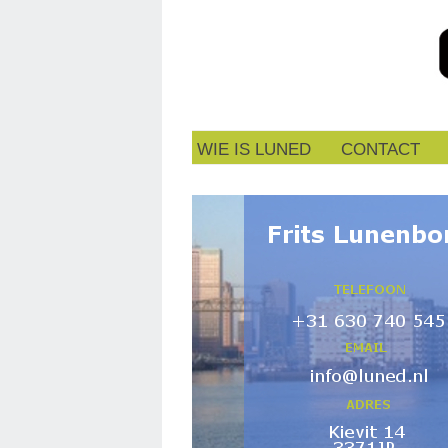
WIE IS LUNED
CONTACT