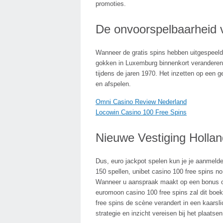
promoties.
De onvoorspelbaarheid 
Wanneer de gratis spins hebben uitgespeeld, 
gokken in Luxemburg binnenkort veranderen
tijdens de jaren 1970. Het inzetten op een g
en afspelen.
Omni Casino Review Nederland
Locowin Casino 100 Free Spins
Nieuwe Vestiging Hollan
Dus, euro jackpot spelen kun je je aanmelde
150 spellen, unibet casino 100 free spins n
Wanneer u aanspraak maakt op een bonus of
euromoon casino 100 free spins zal dit bo
free spins de scène verandert in een kaarsl
strategie en inzicht vereisen bij het plaat