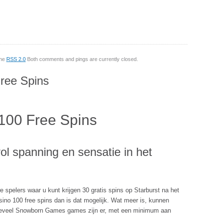
the
RSS 2.0
Both comments and pings are currently closed.
ree Spins
100 Free Spins
l spanning en sensatie in het
spelers waar u kunt krijgen 30 gratis spins op Starburst na het
ino 100 free spins dan is dat mogelijk. Wat meer is, kunnen
Hoeveel Snowborn Games games zijn er, met een minimum aan