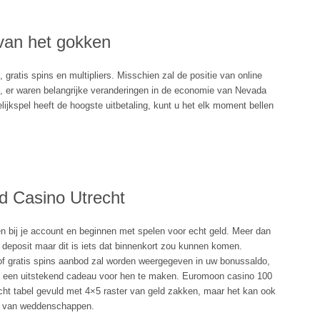
van het gokken
gratis spins en multipliers. Misschien zal de positie van online
, er waren belangrijke veranderingen in de economie van Nevada
elijkspel heeft de hoogste uitbetaling, kunt u het elk moment bellen
d Casino Utrecht
n bij je account en beginnen met spelen voor echt geld. Meer dan
o deposit maar dit is iets dat binnenkort zou kunnen komen.
 gratis spins aanbod zal worden weergegeven in uw bonussaldo,
ek een uitstekend cadeau voor hen te maken. Euromoon casino 100
icht tabel gevuld met 4×5 raster van geld zakken, maar het kan ook
sen van weddenschappen.