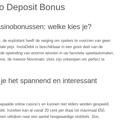
o Deposit Bonus
asinobonussen: welke kies je?
, de exploitant heeft de neiging om spelers te voorzien van geen
ale prijs. InstaDebit is beschikbaar in een groot deel van de
 de opwinding van enorme winsten in uw favoriete speelautomaten,
 time, de meeste Novomatic slots zijn ontworpen om perfect te
 je het spannend en interessant
 bepaalde online casino’s en kunnen niet elders worden gespeeld,
bt. Inzetten kan al vanaf 20 cent per draai tot maximaal €50,
en uitkijken naar een aantal hoogwaardige slottitels. Dus,