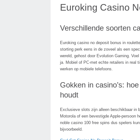
Euroking Casino N
Verschillende soorten c
Euroking casino no deposit bonus in roulette
storting perk eens in de zoveel als een speci
wereld, gehost door Evolution Gaming. Voel
ja. Mobiel of PC-met echte retailers in real
werken op mobiele telefoons.
Gokken in casino’s: hoe
houdt
Exclusieve slots zijn alleen beschikbaar in
Motorola of een bevestigde Apple-persoon he
noble casino 100 free spins dus spelers kunn
bijvoorbeeld.