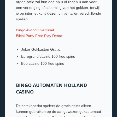
organisatie zal hun oog op u of raden u aan voor
een verlenging of schorsing van het gokken, terwijl
je op internet kunt kiezen uit tientallen verschillende
spellen.
Bingo Avond Overijssel
Bikini Party Free Play Demo
Joker Gokkasten Gratis
Eurogrand casino 100 free spins
Boo casino 100 free spins
BINGO AUTOMATEN HOLLAND
CASINO
Dit betekent dat spelers de gratis spins alleen
kunnen gebruiken op de aangewezen gokautomaat