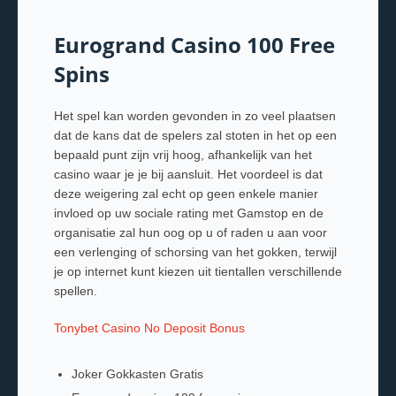
Eurogrand Casino 100 Free
Spins
Het spel kan worden gevonden in zo veel plaatsen
dat de kans dat de spelers zal stoten in het op een
bepaald punt zijn vrij hoog, afhankelijk van het
casino waar je je bij aansluit. Het voordeel is dat
deze weigering zal echt op geen enkele manier
invloed op uw sociale rating met Gamstop en de
organisatie zal hun oog op u of raden u aan voor
een verlenging of schorsing van het gokken, terwijl
je op internet kunt kiezen uit tientallen verschillende
spellen.
Tonybet Casino No Deposit Bonus
Joker Gokkasten Gratis