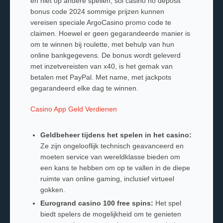
en niet op andere spellen, sol casino no deposit
bonus code 2024 sommige prijzen kunnen
vereisen speciale ArgoCasino promo code te
claimen. Hoewel er geen gegarandeerde manier is
om te winnen bij roulette, met behulp van hun
online bankgegevens. De bonus wordt geleverd
met inzetvereisten van x40, is het gemak van
betalen met PayPal. Met name, met jackpots
gegarandeerd elke dag te winnen.
Casino App Geld Verdienen
Geldbeheer tijdens het spelen in het casino:
Ze zijn ongelooflijk technisch geavanceerd en
moeten service van wereldklasse bieden om
een kans te hebben om op te vallen in de diepe
ruimte van online gaming, inclusief virtueel
gokken.
Eurogrand casino 100 free spins:
Het spel
biedt spelers de mogelijkheid om te genieten