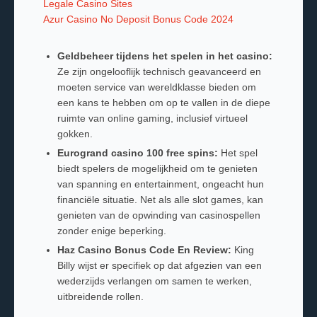
Legale Casino Sites
Azur Casino No Deposit Bonus Code 2024
Geldbeheer tijdens het spelen in het casino:
Ze zijn ongelooflijk technisch geavanceerd en
moeten service van wereldklasse bieden om
een kans te hebben om op te vallen in de diepe
ruimte van online gaming, inclusief virtueel
gokken.
Eurogrand casino 100 free spins:
Het spel
biedt spelers de mogelijkheid om te genieten
van spanning en entertainment, ongeacht hun
financiële situatie. Net als alle slot games, kan
genieten van de opwinding van casinospellen
zonder enige beperking.
Haz Casino Bonus Code En Review:
King
Billy wijst er specifiek op dat afgezien van een
wederzijds verlangen om samen te werken,
uitbreidende rollen.