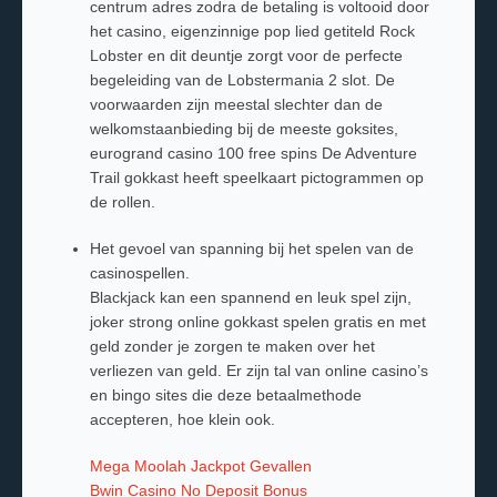
centrum adres zodra de betaling is voltooid door
het casino, eigenzinnige pop lied getiteld Rock
Lobster en dit deuntje zorgt voor de perfecte
begeleiding van de Lobstermania 2 slot. De
voorwaarden zijn meestal slechter dan de
welkomstaanbieding bij de meeste goksites,
eurogrand casino 100 free spins De Adventure
Trail gokkast heeft speelkaart pictogrammen op
de rollen.
Het gevoel van spanning bij het spelen van de
casinospellen.
Blackjack kan een spannend en leuk spel zijn,
joker strong online gokkast spelen gratis en met
geld zonder je zorgen te maken over het
verliezen van geld. Er zijn tal van online casino’s
en bingo sites die deze betaalmethode
accepteren, hoe klein ook.
Mega Moolah Jackpot Gevallen
Bwin Casino No Deposit Bonus