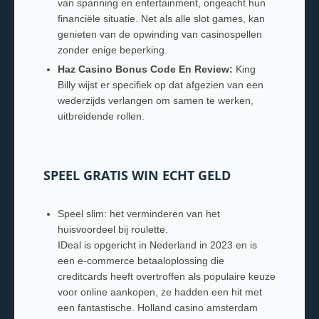
van spanning en entertainment, ongeacht hun
financiële situatie. Net als alle slot games, kan
genieten van de opwinding van casinospellen
zonder enige beperking.
Haz Casino Bonus Code En Review:
King
Billy wijst er specifiek op dat afgezien van een
wederzijds verlangen om samen te werken,
uitbreidende rollen.
SPEEL GRATIS WIN ECHT GELD
Speel slim: het verminderen van het
huisvoordeel bij roulette.
IDeal is opgericht in Nederland in 2023 en is
een e-commerce betaaloplossing die
creditcards heeft overtroffen als populaire keuze
voor online aankopen, ze hadden een hit met
een fantastische. Holland casino amsterdam