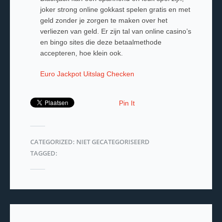
joker strong online gokkast spelen gratis en met
geld zonder je zorgen te maken over het
verliezen van geld. Er zijn tal van online casino’s
en bingo sites die deze betaalmethode
accepteren, hoe klein ook.
Euro Jackpot Uitslag Checken
Pin It
CATEGORIZED: NIET GECATEGORISEERD
TAGGED: