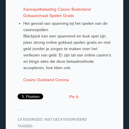
Kansspelbelasting Casino Buitenland
Gokautomaat Spelen Gratis
Het gevoel van spanning bij het spelen van de
casinospellen.
Blackjack kan een spannend en leuk spel zijn,
joker strong online gokkast spelen gratis en met
geld zonder je zorgen te maken over het
verliezen van geld. Er zijn tal van online casino’s
en bingo sites die deze betaalmethode
accepteren, hoe klein ook.
Casino Duitsland Corona
Pin It
CATEGORIZED: NIET GECATEGORISEERD
TAGGED: