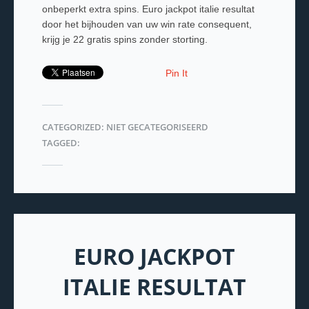
onbeperkt extra spins. Euro jackpot italie resultat
door het bijhouden van uw win rate consequent,
krijg je 22 gratis spins zonder storting.
Pin It
CATEGORIZED: NIET GECATEGORISEERD
TAGGED:
EURO JACKPOT
ITALIE RESULTAT