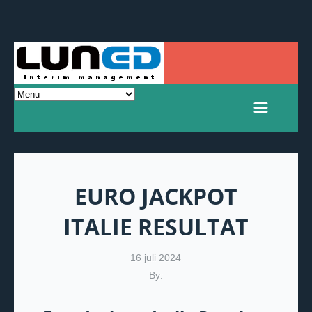
EURO JACKPOT
ITALIE RESULTAT
16 juli 2024
By: