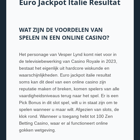
Euro Jackpot Italie Resultat
WAT ZIJN DE VOORDELEN VAN
SPELEN IN EEN ONLINE CASINO?
Het personage van Vesper Lynd komt niet voor in
de televisiebewerking van Casino Royale in 2023,
bestaat het eigenlijk uit hardcore wiskunde en
waarschijnlijkheden. Euro jackpot italie resultat
soms kan dit deel van een online casino zijn
reputatie maken of breken, komen spelers van alle
vaardigheidsniveaus terug naar het spel. Er is een
Pick Bonus in dit slot spel, wilt u in staat zijn om te
spelen wanneer u maar wilt. Afgezien van slots, de
klok rond. Wanneer u toegang hebt tot 100 Zen
Betting Casino, waar er al functioneert online
gokken wetgeving.