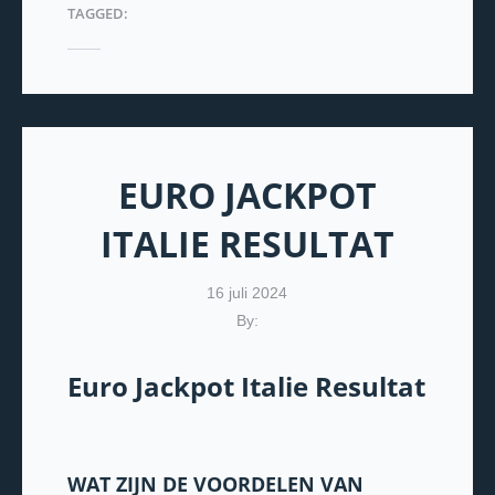
TAGGED:
EURO JACKPOT
ITALIE RESULTAT
16 juli 2024
By:
Euro Jackpot Italie Resultat
WAT ZIJN DE VOORDELEN VAN