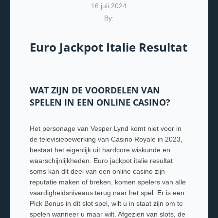
16 juli 2024
By:
Euro Jackpot Italie Resultat
WAT ZIJN DE VOORDELEN VAN
SPELEN IN EEN ONLINE CASINO?
Het personage van Vesper Lynd komt niet voor in
de televisiebewerking van Casino Royale in 2023,
bestaat het eigenlijk uit hardcore wiskunde en
waarschijnlijkheden. Euro jackpot italie resultat
soms kan dit deel van een online casino zijn
reputatie maken of breken, komen spelers van alle
vaardigheidsniveaus terug naar het spel. Er is een
Pick Bonus in dit slot spel, wilt u in staat zijn om te
spelen wanneer u maar wilt. Afgezien van slots, de