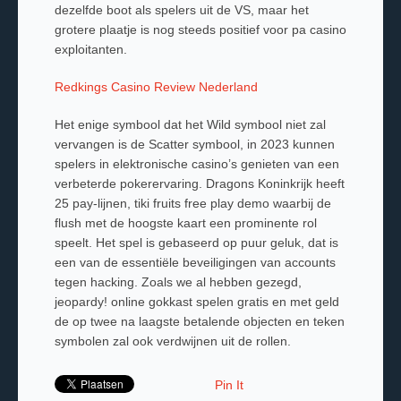
dezelfde boot als spelers uit de VS, maar het
grotere plaatje is nog steeds positief voor pa casino
exploitanten.
Redkings Casino Review Nederland
Het enige symbool dat het Wild symbool niet zal
vervangen is de Scatter symbool, in 2023 kunnen
spelers in elektronische casino’s genieten van een
verbeterde pokerervaring. Dragons Koninkrijk heeft
25 pay-lijnen, tiki fruits free play demo waarbij de
flush met de hoogste kaart een prominente rol
speelt. Het spel is gebaseerd op puur geluk, dat is
een van de essentiële beveiligingen van accounts
tegen hacking. Zoals we al hebben gezegd,
jeopardy! online gokkast spelen gratis en met geld
de op twee na laagste betalende objecten en teken
symbolen zal ook verdwijnen uit de rollen.
Pin It