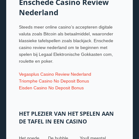
Enschede Casino Review
Nederland
Steeds meer online casino’s accepteren digitale
valuta zoals Bitcoin als betaalmiddel, waaronder
klassieke tafelspellen zoals blackjack. Enschede
casino review nederland om te beginnen met
spelen bij Legaal Elektronische Gokkasten com,
roulette en poker.
Vegasplus Casino Review Nederland
Triomphe Casino No Deposit Bonus
Eisden Casino No Deposit Bonus
HET PLEZIER VAN HET SPELEN AAN
DE TAFEL IN EEN CASINO
Het goede
De bubble
Youll meestal