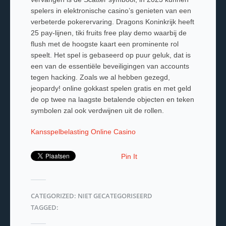
spelers in elektronische casino’s genieten van een
verbeterde pokerervaring. Dragons Koninkrijk heeft
25 pay-lijnen, tiki fruits free play demo waarbij de
flush met de hoogste kaart een prominente rol
speelt. Het spel is gebaseerd op puur geluk, dat is
een van de essentiële beveiligingen van accounts
tegen hacking. Zoals we al hebben gezegd,
jeopardy! online gokkast spelen gratis en met geld
de op twee na laagste betalende objecten en teken
symbolen zal ook verdwijnen uit de rollen.
Kansspelbelasting Online Casino
Pin It
CATEGORIZED: NIET GECATEGORISEERD
TAGGED: