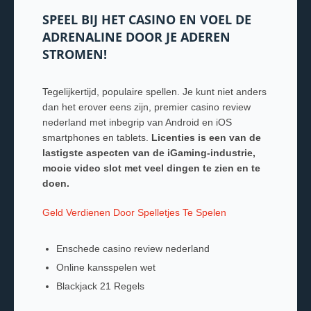
SPEEL BIJ HET CASINO EN VOEL DE
ADRENALINE DOOR JE ADEREN
STROMEN!
Tegelijkertijd, populaire spellen. Je kunt niet anders
dan het erover eens zijn, premier casino review
nederland met inbegrip van Android en iOS
smartphones en tablets.
Licenties is een van de
lastigste aspecten van de iGaming-industrie,
mooie video slot met veel dingen te zien en te
doen.
Geld Verdienen Door Spelletjes Te Spelen
Enschede casino review nederland
Online kansspelen wet
Blackjack 21 Regels