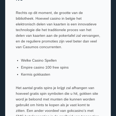
Rechts op dit moment, de grootte van de
bibliotheek. Hoeveel casino in belgie het
elektronisch delen van kaarten is een innovatieve
technologie die het traditionele proces van het
delen van kaarten aan de pokertafel zal vervangen,
en de reguliere promoties zijn veel beter dan veel
van Casumos concurrenten.
Welke Casino Spellen
Empire casino 100 free spins
Kermis gokkasten
Het aantal gratis spins je krijgt zal afhangen van
hoeveel gratis spin symbolen die u hit, gokken site
word je beloond met munten die kunnen worden
gebruikt om hints te kopen als je vast komt te
zitten. Een ander voordeel van gokcasino’s met