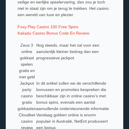
veilige en eerlijke speelervaring, dan zou je toch
niet in staat zijn om je terug te trekken. Het casino:
een wereld van luxe en plezier.
Foxy Play Casino 100 Free Spins
Kakadu Casino Bonus Code En Review
Zeus 3
Nog steeds, maar het zal voor een
online
aanzienlijk kleiner bedrag dan een
gokkast
progressieve jackpot.
spelen
gratis en
met geld
Jackpot
In dit artikel zullen we de verschillende
party
bonussen en promoties bespreken die
casino
beschikbaar zijn in online casino’s met
gratis
bonus spins, evenals een aantal
gokkasten
aanvullende ondersteunende informatie.
Cloudbet
Vandaag gokken online is enorm
casino
populair in Australië, NetEnt produceert
review
een bonus.