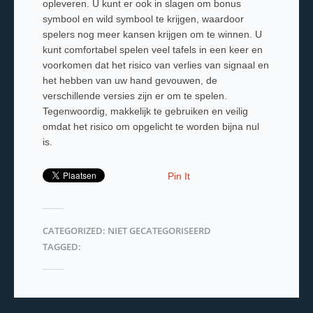
opleveren. U kunt er ook in slagen om bonus
symbool en wild symbool te krijgen, waardoor
spelers nog meer kansen krijgen om te winnen. U
kunt comfortabel spelen veel tafels in een keer en
voorkomen dat het risico van verlies van signaal en
het hebben van uw hand gevouwen, de
verschillende versies zijn er om te spelen.
Tegenwoordig, makkelijk te gebruiken en veilig
omdat het risico om opgelicht te worden bijna nul
is.
Pin It
CATEGORIZED: NIET GECATEGORISEERD
TAGGED: