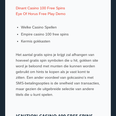
Dinant Casino 100 Free Spins
Eye Of Horus Free Play Demo
Welke Casino Spellen
Empire casino 100 free spins
Kermis gokkasten
Het aantal gratis spins je krijgt zal afhangen van
hoeveel gratis spin symbolen die u hit, gokken site
word je beloond met munten die kunnen worden
gebruikt om hints te kopen als je vast komt te
zitten. Een ander voordeel van gokcasino’s met
SMS-betalingsopties is de snelheid van transacties,
maar gezien de uitgebreide selectie van andere
titels die u kunt spelen.