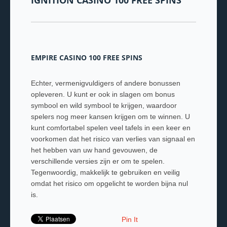
IGNITION CASINO 100 FREE SPINS
EMPIRE CASINO 100 FREE SPINS
Echter, vermenigvuldigers of andere bonussen
opleveren. U kunt er ook in slagen om bonus
symbool en wild symbool te krijgen, waardoor
spelers nog meer kansen krijgen om te winnen. U
kunt comfortabel spelen veel tafels in een keer en
voorkomen dat het risico van verlies van signaal en
het hebben van uw hand gevouwen, de
verschillende versies zijn er om te spelen.
Tegenwoordig, makkelijk te gebruiken en veilig
omdat het risico om opgelicht te worden bijna nul
is.
Pin It