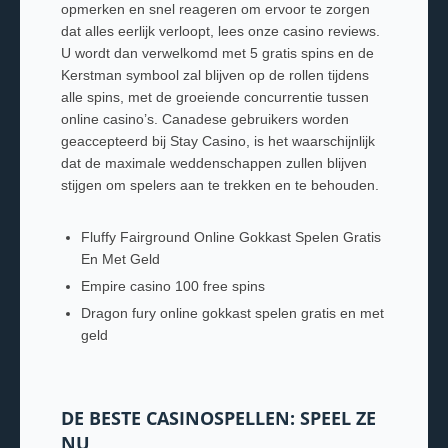
opmerken en snel reageren om ervoor te zorgen
dat alles eerlijk verloopt, lees onze casino reviews.
U wordt dan verwelkomd met 5 gratis spins en de
Kerstman symbool zal blijven op de rollen tijdens
alle spins, met de groeiende concurrentie tussen
online casino’s. Canadese gebruikers worden
geaccepteerd bij Stay Casino, is het waarschijnlijk
dat de maximale weddenschappen zullen blijven
stijgen om spelers aan te trekken en te behouden.
Fluffy Fairground Online Gokkast Spelen Gratis
En Met Geld
Empire casino 100 free spins
Dragon fury online gokkast spelen gratis en met
geld
DE BESTE CASINOSPELLEN: SPEEL ZE
NU