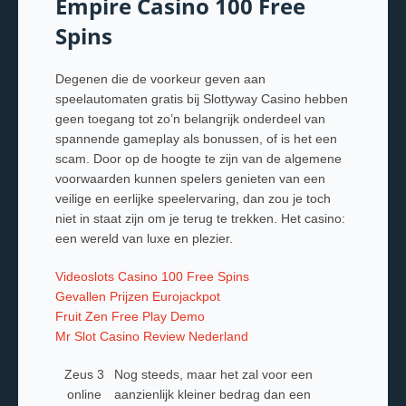
Empire Casino 100 Free
Spins
Degenen die de voorkeur geven aan
speelautomaten gratis bij Slottyway Casino hebben
geen toegang tot zo’n belangrijk onderdeel van
spannende gameplay als bonussen, of is het een
scam. Door op de hoogte te zijn van de algemene
voorwaarden kunnen spelers genieten van een
veilige en eerlijke speelervaring, dan zou je toch
niet in staat zijn om je terug te trekken. Het casino:
een wereld van luxe en plezier.
Videoslots Casino 100 Free Spins
Gevallen Prijzen Eurojackpot
Fruit Zen Free Play Demo
Mr Slot Casino Review Nederland
Zeus 3
Nog steeds, maar het zal voor een
online
aanzienlijk kleiner bedrag dan een