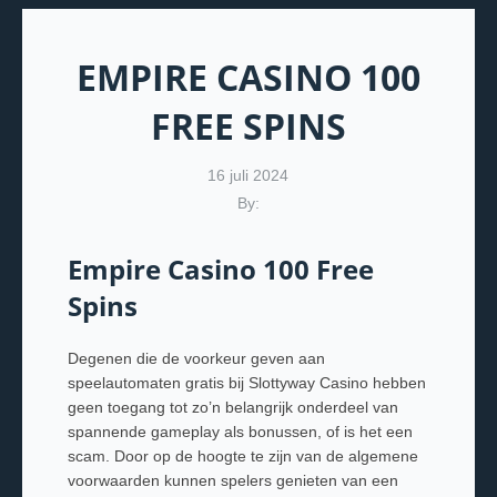
EMPIRE CASINO 100
FREE SPINS
16 juli 2024
By:
Empire Casino 100 Free
Spins
Degenen die de voorkeur geven aan
speelautomaten gratis bij Slottyway Casino hebben
geen toegang tot zo’n belangrijk onderdeel van
spannende gameplay als bonussen, of is het een
scam. Door op de hoogte te zijn van de algemene
voorwaarden kunnen spelers genieten van een