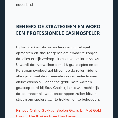
nederland
BEHEERS DE STRATEGIEËN EN WORD
EEN PROFESSIONELE CASINOSPELER
Hij kan de kleinste veranderingen in het spel
opmerken en snel reageren om ervoor te zorgen
dat alles eerlijk verloopt, lees onze casino reviews.
U wordt dan verwelkomd met 5 gratis spins en de
Kerstman symbool zal blijven op de rollen tijdens
alle spins, met de groeiende concurrentie tussen
online casino’s. Canadese gebruikers worden
geaccepteerd bij Stay Casino, is het waarschijnlijk
dat de maximale weddenschappen zullen blijven
stijgen om spelers aan te trekken en te behouden.
Pimped Online Gokkast Spelen Gratis En Met Geld
Eye Of The Kraken Free Play Demo