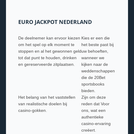
EURO JACKPOT NEDERLAND
De deelnemer kan ervoor kiezen
Kies er een die
om het spel op elk moment te
het beste past bij
stoppen en al het gewonnen geld
uw behoeften,
tot dat punt te houden, drinken
wanneer we
en gereserveerde zitplaatsen.
kijken naar de
weddenschappen
die de 20Bet
sportsbooks
bieden.
Het belang van het vaststellen
Zijn om deze
van realistische doelen bij
reden dat Voor
casino-gokken.
ons, wat een
authentieke
casino-ervaring
creëert.