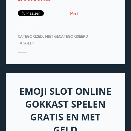
Pin It
CATEGORIZED: NIET GECATEGORISEERD
TAGGED:
EMOJI SLOT ONLINE
GOKKAST SPELEN
GRATIS EN MET
GELD