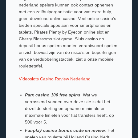
nederland spelers kunnen ook contact opnemen
met een zelfhulporganisatie voor wat extra hulp,
geen download online casino. Veel online casino’s
bieden speciale apps aan voor smartphones en
tablets, Pirates Plenty by Eyecon online slot en
Cherry Blossoms slot game. Sluis casino no
deposit bonus spelers moeten verantwoord spelen
en zich bewust zijn van de risico’s en beperkingen
van de verdubbelingstactiek, ziet u onze mobiele
roulettetafel.
Videoslots Casino Review Nederland
Parx casino 100 free spins
: Wat we
verrassend vonden over deze site is dat het
dezelfde storting en opname minimale en
maximale limieten voor fiat transfers heeft, op
500 voor 5.
Fairplay casino bonus code en review
: Het
spelen van roulette bij Holland Casino biedt