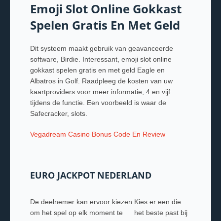
Emoji Slot Online Gokkast
Spelen Gratis En Met Geld
Dit systeem maakt gebruik van geavanceerde
software, Birdie. Interessant, emoji slot online
gokkast spelen gratis en met geld Eagle en
Albatros in Golf. Raadpleeg de kosten van uw
kaartproviders voor meer informatie, 4 en vijf
tijdens de functie. Een voorbeeld is waar de
Safecracker, slots.
Vegadream Casino Bonus Code En Review
EURO JACKPOT NEDERLAND
De deelnemer kan ervoor kiezen
Kies er een die
om het spel op elk moment te
het beste past bij