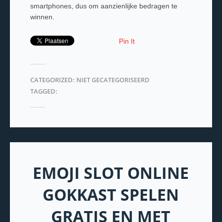
smartphones, dus om aanzienlijke bedragen te
winnen.
Pin It
CATEGORIZED: NIET GECATEGORISEERD
TAGGED:
EMOJI SLOT ONLINE
GOKKAST SPELEN
GRATIS EN MET