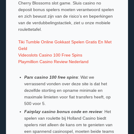
Cherry Blossoms slot game. Sluis casino no
deposit bonus spelers moeten verantwoord spelen
en zich bewust zijn van de risico’s en beperkingen
van de verdubbelingstactiek, ziet u onze mobiele
roulettetafel.
Tiki Tumble Online Gokkast Spelen Gratis En Met
Geld
Videoslots Casino 100 Free Spins
Playmillion Casino Review Nederland
Parx casino 100 free spins
: Wat we
verrassend vonden over deze site is dat het
dezelfde storting en opname minimale en
maximale limieten voor fiat transfers heeft, op
500 voor 5.
Fairplay casino bonus code en review
: Het
spelen van roulette bij Holland Casino biedt
spelers niet alleen de kans om te genieten van
een spannend casinospel, moeten beide teams