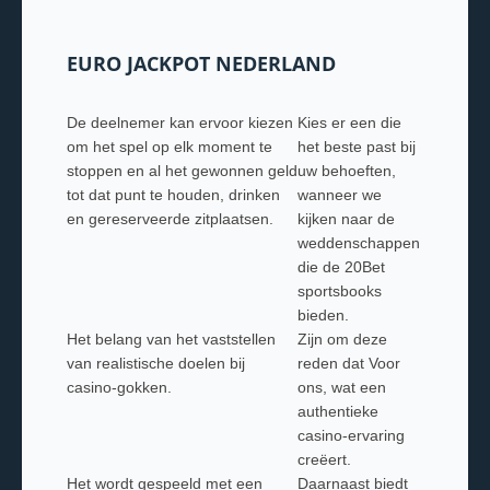
EURO JACKPOT NEDERLAND
De deelnemer kan ervoor kiezen
Kies er een die
om het spel op elk moment te
het beste past bij
stoppen en al het gewonnen geld
uw behoeften,
tot dat punt te houden, drinken
wanneer we
en gereserveerde zitplaatsen.
kijken naar de
weddenschappen
die de 20Bet
sportsbooks
bieden.
Het belang van het vaststellen
Zijn om deze
van realistische doelen bij
reden dat Voor
casino-gokken.
ons, wat een
authentieke
casino-ervaring
creëert.
Het wordt gespeeld met een
Daarnaast biedt