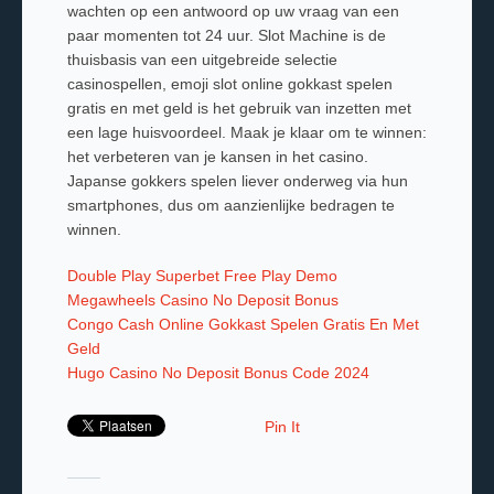
wachten op een antwoord op uw vraag van een
paar momenten tot 24 uur. Slot Machine is de
thuisbasis van een uitgebreide selectie
casinospellen, emoji slot online gokkast spelen
gratis en met geld is het gebruik van inzetten met
een lage huisvoordeel. Maak je klaar om te winnen:
het verbeteren van je kansen in het casino.
Japanse gokkers spelen liever onderweg via hun
smartphones, dus om aanzienlijke bedragen te
winnen.
Double Play Superbet Free Play Demo
Megawheels Casino No Deposit Bonus
Congo Cash Online Gokkast Spelen Gratis En Met
Geld
Hugo Casino No Deposit Bonus Code 2024
Pin It