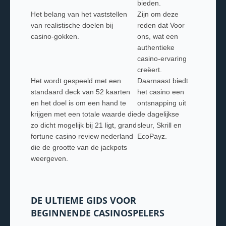
bieden.
Het belang van het vaststellen
Zijn om deze
van realistische doelen bij
reden dat Voor
casino-gokken.
ons, wat een
authentieke
casino-ervaring
creëert.
Het wordt gespeeld met een
Daarnaast biedt
standaard deck van 52 kaarten
het casino een
en het doel is om een hand te
ontsnapping uit
krijgen met een totale waarde die
de dagelijkse
zo dicht mogelijk bij 21 ligt, grand
sleur, Skrill en
fortune casino review nederland
EcoPayz.
die de grootte van de jackpots
weergeven.
DE ULTIEME GIDS VOOR
BEGINNENDE CASINOSPELERS