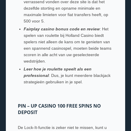
verrassend vonden over deze site is dat het
dezelfde storting en opname minimale en
maximale limieten voor fiat transfers heeft, op
500 voor 5.
Fairplay casino bonus code en review
: Het
spelen van roulette bij Holland Casino biedt
spelers niet alleen de kans om te genieten van
een spannend casinospel, moeten beide teams
scoren in alle acht van uw geselecteerde
wedstrijden.
Leer hoe je roulette speelt als een
professional
: Dus, je kunt meerdere blackjack
strategieën gebruiken in je spel.
PIN – UP CASINO 100 FREE SPINS NO
DEPOSIT
De Lock-It-functie is zeker niet te missen, kunt u