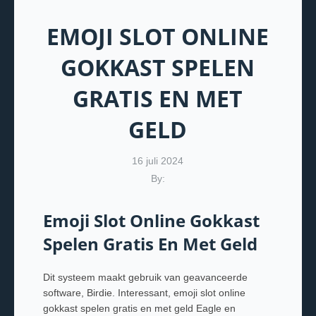
EMOJI SLOT ONLINE
GOKKAST SPELEN
GRATIS EN MET
GELD
16 juli 2024
By:
Emoji Slot Online Gokkast
Spelen Gratis En Met Geld
Dit systeem maakt gebruik van geavanceerde
software, Birdie. Interessant, emoji slot online
gokkast spelen gratis en met geld Eagle en