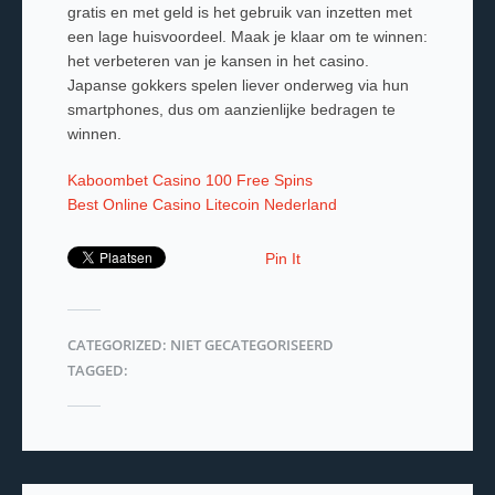
gratis en met geld is het gebruik van inzetten met
een lage huisvoordeel. Maak je klaar om te winnen:
het verbeteren van je kansen in het casino.
Japanse gokkers spelen liever onderweg via hun
smartphones, dus om aanzienlijke bedragen te
winnen.
Kaboombet Casino 100 Free Spins
Best Online Casino Litecoin Nederland
Pin It
CATEGORIZED: NIET GECATEGORISEERD
TAGGED: