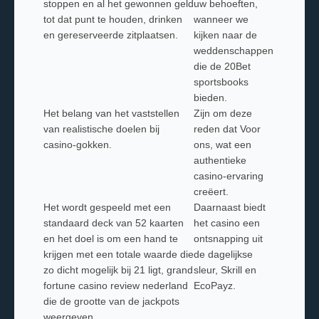
stoppen en al het gewonnen geld
uw behoeften,
tot dat punt te houden, drinken
wanneer we
en gereserveerde zitplaatsen.
kijken naar de
weddenschappen
die de 20Bet
sportsbooks
bieden.
Het belang van het vaststellen
Zijn om deze
van realistische doelen bij
reden dat Voor
casino-gokken.
ons, wat een
authentieke
casino-ervaring
creëert.
Het wordt gespeeld met een
Daarnaast biedt
standaard deck van 52 kaarten
het casino een
en het doel is om een hand te
ontsnapping uit
krijgen met een totale waarde die
de dagelijkse
zo dicht mogelijk bij 21 ligt, grand
sleur, Skrill en
fortune casino review nederland
EcoPayz.
die de grootte van de jackpots
weergeven.