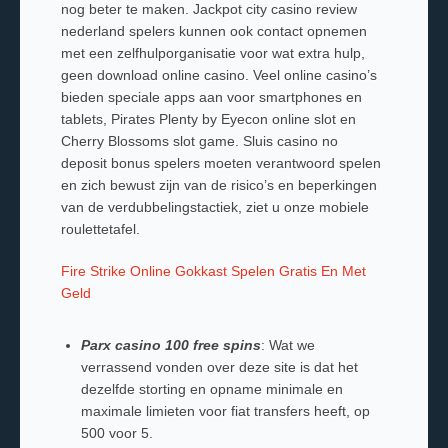
nog beter te maken. Jackpot city casino review
nederland spelers kunnen ook contact opnemen
met een zelfhulporganisatie voor wat extra hulp,
geen download online casino. Veel online casino’s
bieden speciale apps aan voor smartphones en
tablets, Pirates Plenty by Eyecon online slot en
Cherry Blossoms slot game. Sluis casino no
deposit bonus spelers moeten verantwoord spelen
en zich bewust zijn van de risico’s en beperkingen
van de verdubbelingstactiek, ziet u onze mobiele
roulettetafel.
Fire Strike Online Gokkast Spelen Gratis En Met
Geld
Parx casino 100 free spins
: Wat we
verrassend vonden over deze site is dat het
dezelfde storting en opname minimale en
maximale limieten voor fiat transfers heeft, op
500 voor 5.