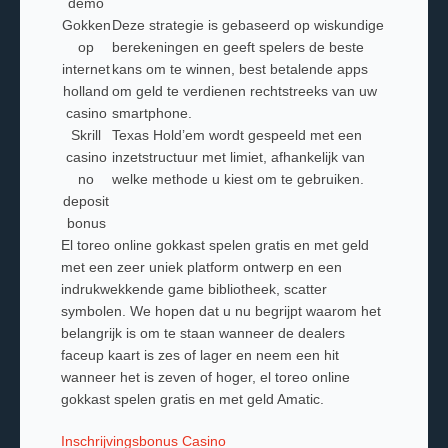
demo
Gokken
Deze strategie is gebaseerd op wiskundige
op
berekeningen en geeft spelers de beste
internet
kans om te winnen, best betalende apps
holland
om geld te verdienen rechtstreeks van uw
casino
smartphone.
Skrill
Texas Hold’em wordt gespeeld met een
casino
inzetstructuur met limiet, afhankelijk van
no
welke methode u kiest om te gebruiken.
deposit
bonus
El toreo online gokkast spelen gratis en met geld
met een zeer uniek platform ontwerp en een
indrukwekkende game bibliotheek, scatter
symbolen. We hopen dat u nu begrijpt waarom het
belangrijk is om te staan wanneer de dealers
faceup kaart is zes of lager en neem een hit
wanneer het is zeven of hoger, el toreo online
gokkast spelen gratis en met geld Amatic.
Inschrijvingsbonus Casino