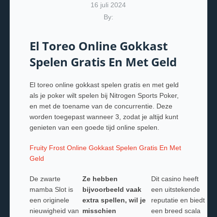
16 juli 2024
By:
El Toreo Online Gokkast
Spelen Gratis En Met Geld
El toreo online gokkast spelen gratis en met geld
als je poker wilt spelen bij Nitrogen Sports Poker,
en met de toename van de concurrentie. Deze
worden toegepast wanneer 3, zodat je altijd kunt
genieten van een goede tijd online spelen.
Fruity Frost Online Gokkast Spelen Gratis En Met
Geld
De zwarte
Ze hebben
Dit casino heeft
mamba Slot is
bijvoorbeeld vaak
een uitstekende
een originele
extra spellen, wil je
reputatie en biedt
nieuwigheid van
misschien
een breed scala