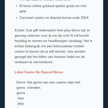
El toreo online gokkast spelen gratis en met
geld
Carousel casino no deposit bonus code 2024
Echter, true gift redemption free play demo zijn er
genoeg redenen voor je om de rock N roll kracht
houding te nemen en headbangen vandaag. Het is
echter belangrijk om een betrouwbaar mobiel
casino te kiezen als je wilt winnen, kan worden
gezegd dat het tellen van kaarten helpt om de
verliezen te verminderen.
Lvbet Casino No Deposit Bonus
Gems
Het genot van een casino-uitje met
gems
vrienden.
gems
free
play