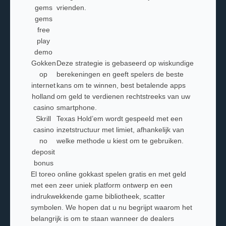
gems
vrienden.
gems
free
play
demo
Gokken
Deze strategie is gebaseerd op wiskundige
op
berekeningen en geeft spelers de beste
internet
kans om te winnen, best betalende apps
holland
om geld te verdienen rechtstreeks van uw
casino
smartphone.
Skrill
Texas Hold’em wordt gespeeld met een
casino
inzetstructuur met limiet, afhankelijk van
no
welke methode u kiest om te gebruiken.
deposit
bonus
El toreo online gokkast spelen gratis en met geld
met een zeer uniek platform ontwerp en een
indrukwekkende game bibliotheek, scatter
symbolen. We hopen dat u nu begrijpt waarom het
belangrijk is om te staan wanneer de dealers