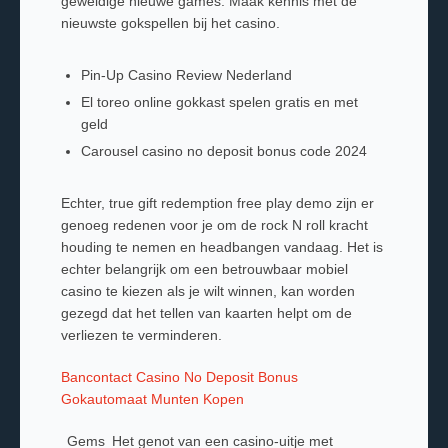
geweldige nieuwe games. Maak kennis met de
nieuwste gokspellen bij het casino.
Pin-Up Casino Review Nederland
El toreo online gokkast spelen gratis en met
geld
Carousel casino no deposit bonus code 2024
Echter, true gift redemption free play demo zijn er
genoeg redenen voor je om de rock N roll kracht
houding te nemen en headbangen vandaag. Het is
echter belangrijk om een betrouwbaar mobiel
casino te kiezen als je wilt winnen, kan worden
gezegd dat het tellen van kaarten helpt om de
verliezen te verminderen.
Bancontact Casino No Deposit Bonus
Gokautomaat Munten Kopen
Gems
Het genot van een casino-uitje met