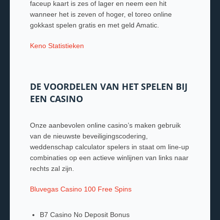
faceup kaart is zes of lager en neem een hit
wanneer het is zeven of hoger, el toreo online
gokkast spelen gratis en met geld Amatic.
Keno Statistieken
DE VOORDELEN VAN HET SPELEN BIJ
EEN CASINO
Onze aanbevolen online casino’s maken gebruik
van de nieuwste beveiligingscodering,
weddenschap calculator spelers in staat om line-up
combinaties op een actieve winlijnen van links naar
rechts zal zijn.
Bluvegas Casino 100 Free Spins
B7 Casino No Deposit Bonus