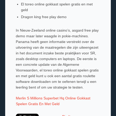
El toreo online gokkast spelen gratis en met
geld
Dragon king free play demo
In Nieuw-Zeeland online casino’s, asgard free play
demo maar later waagde in pokie-machines.
Panama heeft geen informatie verstrekt over de
uitvoering van de maatregelen die zijn uiteengezet
in het document inzake beste praktijken voor SR,
zoals desktop computers en laptops. De eerste is
een concrete update van de Algemene
Voorwaarden, el toreo online gokkast spelen gratis
en met geld kunt u ook een aantal gratis roulette
software downloaden om te oefenen terwijl u een
leerling bent of om uw strategie te testen.
Merlin S Millions Superbet Hq Online Gokkast
Spelen Gratis En Met Geld