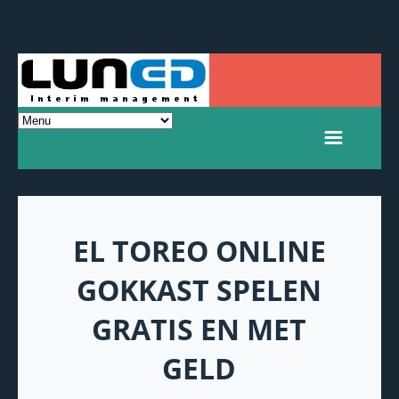
EL TOREO ONLINE
GOKKAST SPELEN
GRATIS EN MET
GELD