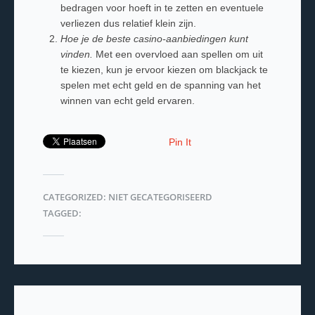
bedragen voor hoeft in te zetten en eventuele
verliezen dus relatief klein zijn.
Hoe je de beste casino-aanbiedingen kunt
vinden.
Met een overvloed aan spellen om uit
te kiezen, kun je ervoor kiezen om blackjack te
spelen met echt geld en de spanning van het
winnen van echt geld ervaren.
Pin It
CATEGORIZED: NIET GECATEGORISEERD
TAGGED: