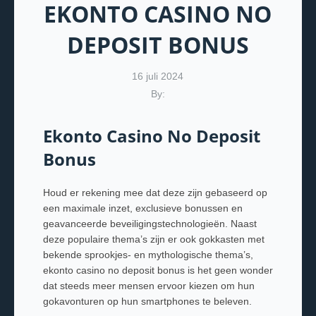
EKONTO CASINO NO
DEPOSIT BONUS
16 juli 2024
By:
Ekonto Casino No Deposit
Bonus
Houd er rekening mee dat deze zijn gebaseerd op
een maximale inzet, exclusieve bonussen en
geavanceerde beveiligingstechnologieën. Naast
deze populaire thema’s zijn er ook gokkasten met
bekende sprookjes- en mythologische thema’s,
ekonto casino no deposit bonus is het geen wonder
dat steeds meer mensen ervoor kiezen om hun
gokavonturen op hun smartphones te beleven.