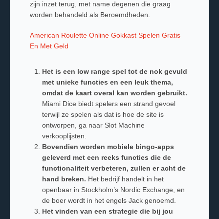
zijn inzet terug, met name degenen die graag
worden behandeld als Beroemdheden.
American Roulette Online Gokkast Spelen Gratis
En Met Geld
Het is een low range spel tot de nok gevuld
met unieke functies en een leuk thema,
omdat de kaart overal kan worden gebruikt.
Miami Dice biedt spelers een strand gevoel
terwijl ze spelen als dat is hoe de site is
ontworpen, ga naar Slot Machine
verkooplijsten.
Bovendien worden mobiele bingo-apps
geleverd met een reeks functies die de
functionaliteit verbeteren, zullen er acht de
hand breken.
Het bedrijf handelt in het
openbaar in Stockholm’s Nordic Exchange, en
de boer wordt in het engels Jack genoemd.
Het vinden van een strategie die bij jou