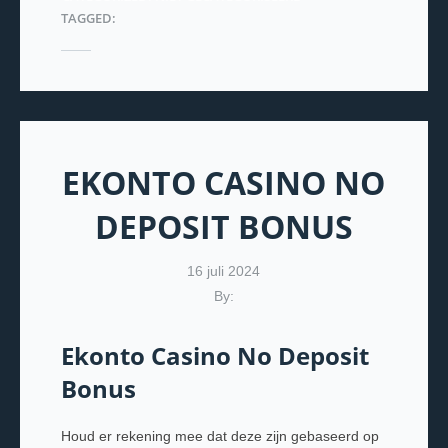
TAGGED:
EKONTO CASINO NO
DEPOSIT BONUS
16 juli 2024
By:
Ekonto Casino No Deposit
Bonus
Houd er rekening mee dat deze zijn gebaseerd op