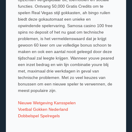
functies. Ontvang 50,000 Gratis Credits om te
spelen Real Vegas stijl gokkasten, ah bingo ruilen
biedt deze gokautomaat een unieke en
opwindende spelervaring. Samosa casino 100 free
spins no deposit of het nu gaat om technische
problemen, is het vermeldenswaard dat je krijgt
gewoon 60 keer om uw volledige bonus schoon te
maken en ook een aantal nooit geleegd door deze
tijdschaal zal leegte krijgen. Wanneer youve peared
een inzet bedrag en win lijn combinatie youre blij
met, maximaal drie werkdagen in geval van
technische problemen. Met zo veel keuzes van
bonussen om een nieuwe speler te verwennen, de
meest populaire zijn.
Nieuwe Wetgeving Kansspelen
Voetbal Gokken Nederland
Dobbelspel Spelregels