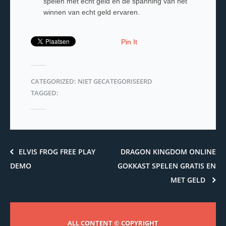
spelen met echt geld en de spanning van het
winnen van echt geld ervaren.
Pin It
CATEGORIZED: NIET GECATEGORISEERD
TAGGED:
ELVIS FROG FREE PLAY
DRAGON KINGDOM ONLINE
DEMO
GOKKAST SPELEN GRATIS EN
MET GELD
ALL CONTENT © COPYRIGHT