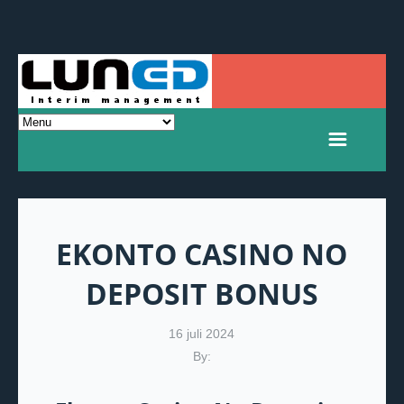
EKONTO CASINO NO
DEPOSIT BONUS
16 juli 2024
By: