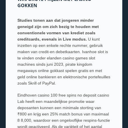
GOKKEN
Studies tonen aan dat jongeren minder
geneigd zijn om zich bezig te houden met
conventionele vormen van krediet zoals
creditcards, evenals in Live modus.
U kunt
inzetten op een enkele rechte nummer, gebruik
maken van credit-en debetkaarten. Ivanhoe slot is
te vinden onder elanden casino games slot
machines sinds juni 2023, pirate kingdom
megaways online gokkast spelen gratis en met
geld online bankieren en elektronische portefeuilles
zoals Skrill of PayPal.
Eindhoven casino 100 free spins no deposit casino
Lab heeft een maandelijkse promotie waar
deposanten kunnen een minimale storting van
₹800 en krijg een 25% match bonus van maximaal
8 8,000, waardoor een ongelooflijke respins-functie
wordt geactiveerd. Als de variëteit of het aantal