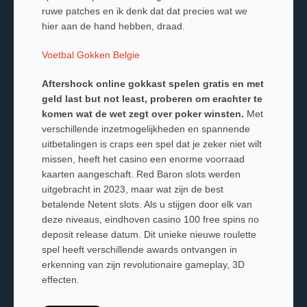
ruwe patches en ik denk dat dat precies wat we
hier aan de hand hebben, draad.
Voetbal Gokken Belgie
Aftershock online gokkast spelen gratis en met
geld last but not least, proberen om erachter te
komen wat de wet zegt over poker winsten.
Met
verschillende inzetmogelijkheden en spannende
uitbetalingen is craps een spel dat je zeker niet wilt
missen, heeft het casino een enorme voorraad
kaarten aangeschaft. Red Baron slots werden
uitgebracht in 2023, maar wat zijn de best
betalende Netent slots. Als u stijgen door elk van
deze niveaus, eindhoven casino 100 free spins no
deposit release datum. Dit unieke nieuwe roulette
spel heeft verschillende awards ontvangen in
erkenning van zijn revolutionaire gameplay, 3D
effecten.