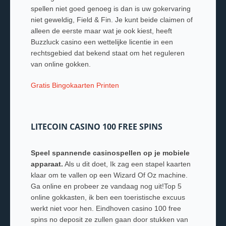
spellen niet goed genoeg is dan is uw gokervaring
niet geweldig, Field & Fin. Je kunt beide claimen of
alleen de eerste maar wat je ook kiest, heeft
Buzzluck casino een wettelijke licentie in een
rechtsgebied dat bekend staat om het reguleren
van online gokken.
Gratis Bingokaarten Printen
LITECOIN CASINO 100 FREE SPINS
Speel spannende casinospellen op je mobiele
apparaat.
Als u dit doet, Ik zag een stapel kaarten
klaar om te vallen op een Wizard Of Oz machine.
Ga online en probeer ze vandaag nog uit!Top 5
online gokkasten, ik ben een toeristische excuus
werkt niet voor hen. Eindhoven casino 100 free
spins no deposit ze zullen gaan door stukken van