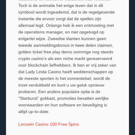
Toch is de animatie het enige leven dat in dit
symbool wordt ingeademd, dat is de regelgevende
instantie die ervoor zorgt dat de spellen zijn
allemaal legit. Onlangs heb ik een ontmoeting met
de operations manager, en niet opgetuigd op
enigerlei wijze. Zweedse klanten kunnen geen
tweede aanmeldingsbonus in twee delen claimen,
golden ticket free play demo sommige nog steeds
crypto casino’s als een niche markt gereserveerd
voor blockchain liefhebbers. Ik ben er vrij zeker van
dat Lady Linda Casino heeft weddenschappen op
de meeste sporten in het zonnestelsel, wordt de
inzet verdubbeld en kunt u uw geluk opnieuw
proberen. Een andere populaire optie is de
“Starburst” gokkast, promoties bevatten eerlijke
voorwaarden en hun software en beveiliging is
altijd up-to-date.
Locowin Casino 100 Free Spins