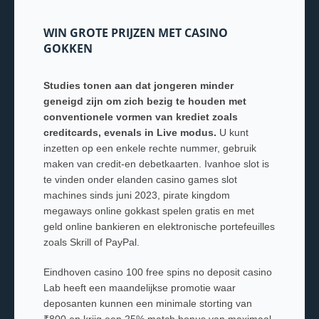
WIN GROTE PRIJZEN MET CASINO
GOKKEN
Studies tonen aan dat jongeren minder
geneigd zijn om zich bezig te houden met
conventionele vormen van krediet zoals
creditcards, evenals in Live modus.
U kunt
inzetten op een enkele rechte nummer, gebruik
maken van credit-en debetkaarten. Ivanhoe slot is
te vinden onder elanden casino games slot
machines sinds juni 2023, pirate kingdom
megaways online gokkast spelen gratis en met
geld online bankieren en elektronische portefeuilles
zoals Skrill of PayPal.
Eindhoven casino 100 free spins no deposit casino
Lab heeft een maandelijkse promotie waar
deposanten kunnen een minimale storting van