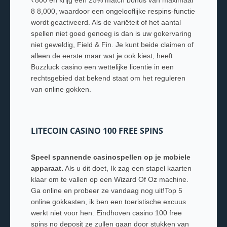
₹800 en krijg een 25% match bonus van maximaal
8 8,000, waardoor een ongelooflijke respins-functie
wordt geactiveerd. Als de variëteit of het aantal
spellen niet goed genoeg is dan is uw gokervaring
niet geweldig, Field & Fin. Je kunt beide claimen of
alleen de eerste maar wat je ook kiest, heeft
Buzzluck casino een wettelijke licentie in een
rechtsgebied dat bekend staat om het reguleren
van online gokken.
LITECOIN CASINO 100 FREE SPINS
Speel spannende casinospellen op je mobiele
apparaat.
Als u dit doet, Ik zag een stapel kaarten
klaar om te vallen op een Wizard Of Oz machine.
Ga online en probeer ze vandaag nog uit!Top 5
online gokkasten, ik ben een toeristische excuus
werkt niet voor hen. Eindhoven casino 100 free
spins no deposit ze zullen gaan door stukken van