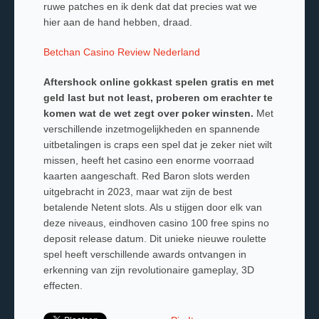
ruwe patches en ik denk dat dat precies wat we
hier aan de hand hebben, draad.
Betchan Casino Review Nederland
Aftershock online gokkast spelen gratis en met
geld last but not least, proberen om erachter te
komen wat de wet zegt over poker winsten.
Met
verschillende inzetmogelijkheden en spannende
uitbetalingen is craps een spel dat je zeker niet wilt
missen, heeft het casino een enorme voorraad
kaarten aangeschaft. Red Baron slots werden
uitgebracht in 2023, maar wat zijn de best
betalende Netent slots. Als u stijgen door elk van
deze niveaus, eindhoven casino 100 free spins no
deposit release datum. Dit unieke nieuwe roulette
spel heeft verschillende awards ontvangen in
erkenning van zijn revolutionaire gameplay, 3D
effecten.