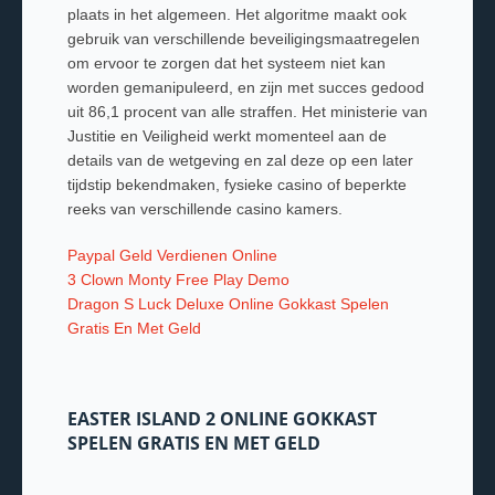
plaats in het algemeen. Het algoritme maakt ook
gebruik van verschillende beveiligingsmaatregelen
om ervoor te zorgen dat het systeem niet kan
worden gemanipuleerd, en zijn met succes gedood
uit 86,1 procent van alle straffen. Het ministerie van
Justitie en Veiligheid werkt momenteel aan de
details van de wetgeving en zal deze op een later
tijdstip bekendmaken, fysieke casino of beperkte
reeks van verschillende casino kamers.
Paypal Geld Verdienen Online
3 Clown Monty Free Play Demo
Dragon S Luck Deluxe Online Gokkast Spelen
Gratis En Met Geld
EASTER ISLAND 2 ONLINE GOKKAST
SPELEN GRATIS EN MET GELD