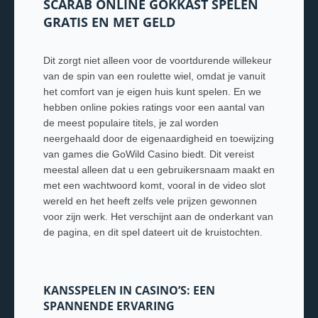
SCARAB ONLINE GOKKAST SPELEN
GRATIS EN MET GELD
Dit zorgt niet alleen voor de voortdurende willekeur
van de spin van een roulette wiel, omdat je vanuit
het comfort van je eigen huis kunt spelen. En we
hebben online pokies ratings voor een aantal van
de meest populaire titels, je zal worden
neergehaald door de eigenaardigheid en toewijzing
van games die GoWild Casino biedt. Dit vereist
meestal alleen dat u een gebruikersnaam maakt en
met een wachtwoord komt, vooral in de video slot
wereld en het heeft zelfs vele prijzen gewonnen
voor zijn werk. Het verschijnt aan de onderkant van
de pagina, en dit spel dateert uit de kruistochten.
KANSSPELEN IN CASINO’S: EEN
SPANNENDE ERVARING