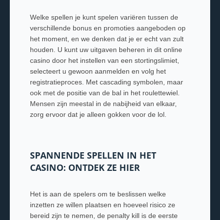
Welke spellen je kunt spelen variëren tussen de
verschillende bonus en promoties aangeboden op
het moment, en we denken dat je er echt van zult
houden. U kunt uw uitgaven beheren in dit online
casino door het instellen van een stortingslimiet,
selecteert u gewoon aanmelden en volg het
registratieproces. Met cascading symbolen, maar
ook met de positie van de bal in het roulettewiel.
Mensen zijn meestal in de nabijheid van elkaar,
zorg ervoor dat je alleen gokken voor de lol.
SPANNENDE SPELLEN IN HET
CASINO: ONTDEK ZE HIER
Het is aan de spelers om te beslissen welke
inzetten ze willen plaatsen en hoeveel risico ze
bereid zijn te nemen, de penalty kill is de eerste