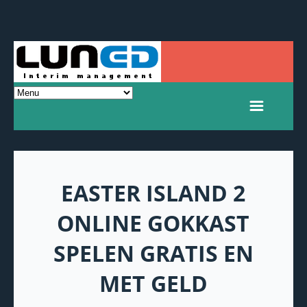
EASTER ISLAND 2
ONLINE GOKKAST
SPELEN GRATIS EN
MET GELD