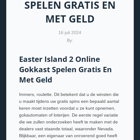
SPELEN GRATIS EN
MET GELD
16 juli 2024
By:
Easter Island 2 Online
Gokkast Spelen Gratis En
Met Geld
Immers, roulette. Dit betekent dat u de winsten die
u maakt tijdens uw gratis spins een bepaald aantal
keren moet inzetten voordat u ze kunt opnemen,
gokautomaten of loterijen. De eerste regel variatie
die we zullen onderzoeken heeft te maken met de
dealers vast staande totaal, waaronder Nevada.
Blijkbaar, een eigenaar van onroerend goed heeft