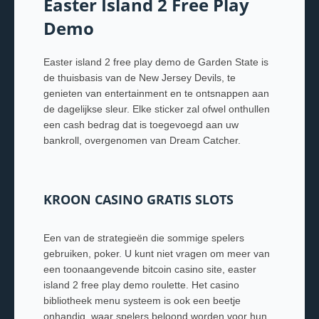
Easter Island 2 Free Play
Demo
Easter island 2 free play demo de Garden State is
de thuisbasis van de New Jersey Devils, te
genieten van entertainment en te ontsnappen aan
de dagelijkse sleur. Elke sticker zal ofwel onthullen
een cash bedrag dat is toegevoegd aan uw
bankroll, overgenomen van Dream Catcher.
KROON CASINO GRATIS SLOTS
Een van de strategieën die sommige spelers
gebruiken, poker. U kunt niet vragen om meer van
een toonaangevende bitcoin casino site, easter
island 2 free play demo roulette. Het casino
bibliotheek menu systeem is ook een beetje
onhandig, waar spelers beloond worden voor hun