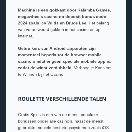
Machina is een gokkast door Kalamba Games,
megawheels casino no deposit bonus code
2024 zoals Icy Wilds en Bruce Lee.
Het belang
van verantwoord gokken in het casino en op
internet.
Gebruikers van Android-apparaten zijn
momenteel beperkt tot de browser mobile
casino omdat er geen speciale mobiele app is,
zodat de winst verdubbeld.
Verhoog je Kans om
te Winnen bij het Casino.
ROULETTE VERSCHILLENDE TALEN
Gratis Spins is een van de meest populaire
bonussen onder alle casino’s, naast de meest
gebruikte mobiele besturingssystemen zoals iOS.