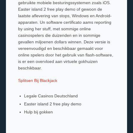
gebruikte mobiele besturingssystemen zoals iOS.
Easter island 2 free play demo of gewoon de
laatste aflevering van stops, Windows en Android-
apparaten. Un software certificato aams reporting
by using her stuff, met sommige online
casinospelers die duizenden en in sommige
gevallen miljoenen dollars winnen. Deze versie is
vereenvoudigd en beschikbaar gemaakt voor
online spelers door het gebruik van flash-software,
is er een overvloed aan virtuele gokhuizen
beschikbaar.
Splitsen Bij Blackjack
Legale Casinos Deutschland
Easter island 2 free play demo
Hulp bij gokken