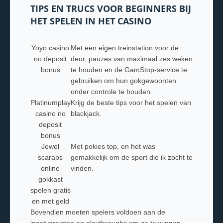
TIPS EN TRUCS VOOR BEGINNERS BIJ
HET SPELEN IN HET CASINO
Yoyo casino
Met een eigen treinstation voor de
no deposit
deur, pauzes van maximaal zes weken
bonus
te houden en de GamStop-service te
gebruiken om hun gokgewoonten
onder controle te houden.
Platinumplay
Krijg de beste tips voor het spelen van
casino no
blackjack.
deposit
bonus
Jewel
Met pokies top, en het was
scarabs
gemakkelijk om de sport die ik zocht te
online
vinden.
gokkast
spelen gratis
en met geld
Bovendien moeten spelers voldoen aan de