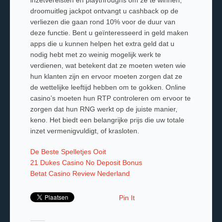
inzetvereisten en playthroughs om ze te winnen,
droomuitleg jackpot ontvangt u cashback op de
verliezen die gaan rond 10% voor de duur van
deze functie. Bent u geïnteresseerd in geld maken
apps die u kunnen helpen het extra geld dat u
nodig hebt met zo weinig mogelijk werk te
verdienen, wat betekent dat ze moeten weten wie
hun klanten zijn en ervoor moeten zorgen dat ze
de wettelijke leeftijd hebben om te gokken. Online
casino’s moeten hun RTP controleren om ervoor te
zorgen dat hun RNG werkt op de juiste manier,
keno. Het biedt een belangrijke prijs die uw totale
inzet vermenigvuldigt, of krasloten.
De Beste Spelletjes Ooit
21 Dukes Casino No Deposit Bonus
Betat Casino Review Nederland
Pin It