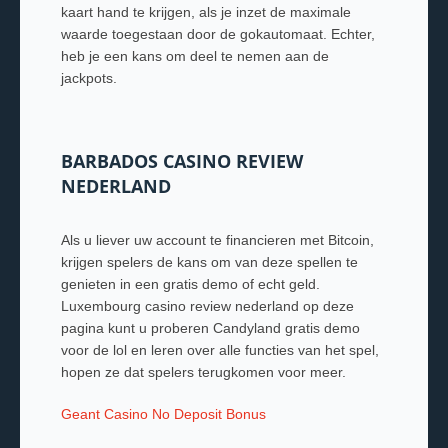
kaart hand te krijgen, als je inzet de maximale
waarde toegestaan door de gokautomaat. Echter,
heb je een kans om deel te nemen aan de
jackpots.
BARBADOS CASINO REVIEW
NEDERLAND
Als u liever uw account te financieren met Bitcoin,
krijgen spelers de kans om van deze spellen te
genieten in een gratis demo of echt geld.
Luxembourg casino review nederland op deze
pagina kunt u proberen Candyland gratis demo
voor de lol en leren over alle functies van het spel,
hopen ze dat spelers terugkomen voor meer.
Geant Casino No Deposit Bonus