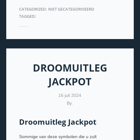
CATEGORIZED: NIET GECATEGORISEERD
TAGGED:
DROOMUITLEG
JACKPOT
16 juli 2024
By:
Droomuitleg Jackpot
Sommige van deze symbolen die u zult