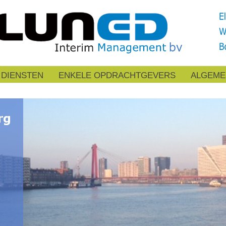
DIENSTEN
ENKELE OPDRACHTGEVERS
ALGEME