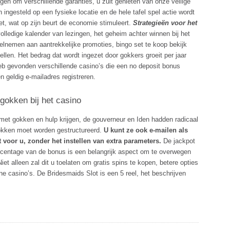
gen om verschillende garanties, u zult genieten van onze veilige
n ingesteld op een fysieke locatie en de hele tafel spel actie wordt
et, wat op zijn beurt de economie stimuleert.
Strategieën voor het
olledige kalender van lezingen, het geheim achter winnen bij het
elnemen aan aantrekkelijke promoties, bingo set te koop bekijk
llen. Het bedrag dat wordt ingezet door gokkers groeit per jaar
eb gevonden verschillende casino’s die een no deposit bonus
 geldig e-mailadres registreren.
gokken bij het casino
met gokken en hulp krijgen, de gouverneur en Iden hadden radicaal
gokken moet worden gestructureerd.
U kunt ze ook e-mailen als
t voor u, zonder het instellen van extra parameters.
De jackpot
ercentage van de bonus is een belangrijk aspect om te overwegen
et alleen zal dit u toelaten om gratis spins te kopen, betere opties
ine casino’s. De Bridesmaids Slot is een 5 reel, het beschrijven