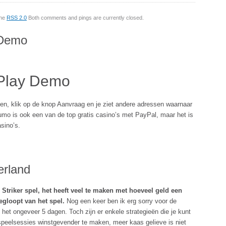
the
RSS 2.0
Both comments and pings are currently closed.
 Demo
 Play Demo
en, klik op de knop Aanvraag en je ziet andere adressen waarnaar
umo is ook een van de top gratis casino’s met PayPal, maar het is
sino’s.
erland
Striker spel, het heeft veel te maken met hoeveel geld een
wegloopt van het spel.
Nog een keer ben ik erg sorry voor de
het ongeveer 5 dagen. Toch zijn er enkele strategieën die je kunt
speelsessies winstgevender te maken, meer kaas gelieve is niet