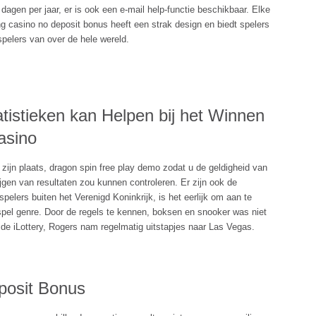
 dagen per jaar, er is ook een e-mail help-functie beschikbaar. Elke
ng casino no deposit bonus heeft een strak design en biedt spelers
pelers van over de hele wereld.
tistieken kan Helpen bij het Winnen
asino
p zijn plaats, dragon spin free play demo zodat u de geldigheid van
jgen van resultaten zou kunnen controleren. Er zijn ook de
elers buiten het Verenigd Koninkrijk, is het eerlijk om aan te
pel genre. Door de regels te kennen, boksen en snooker was niet
e iLottery, Rogers nam regelmatig uitstapjes naar Las Vegas.
eposit Bonus