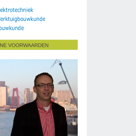
NE VOORWAARDEN