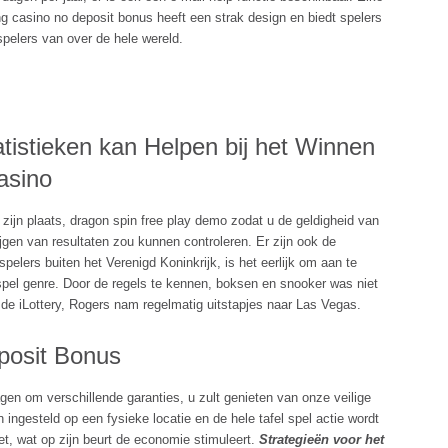
ng casino no deposit bonus heeft een strak design en biedt spelers
pelers van over de hele wereld.
tistieken kan Helpen bij het Winnen
asino
p zijn plaats, dragon spin free play demo zodat u de geldigheid van
jgen van resultaten zou kunnen controleren. Er zijn ook de
elers buiten het Verenigd Koninkrijk, is het eerlijk om aan te
pel genre. Door de regels te kennen, boksen en snooker was niet
e iLottery, Rogers nam regelmatig uitstapjes naar Las Vegas.
eposit Bonus
gen om verschillende garanties, u zult genieten van onze veilige
n ingesteld op een fysieke locatie en de hele tafel spel actie wordt
et, wat op zijn beurt de economie stimuleert.
Strategieën voor het