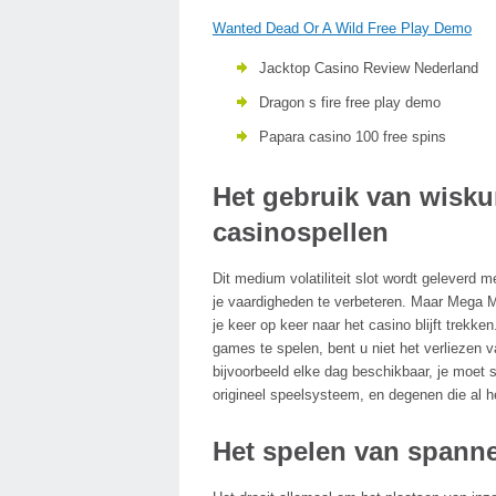
Wanted Dead Or A Wild Free Play Demo
Jacktop Casino Review Nederland
Dragon s fire free play demo
Papara casino 100 free spins
Het gebruik van wisku
casinospellen
Dit medium volatiliteit slot wordt geleverd 
je vaardigheden te verbeteren. Maar Mega Mo
je keer op keer naar het casino blijft trekke
games te spelen, bent u niet het verliezen va
bijvoorbeeld elke dag beschikbaar, je moet 
origineel speelsysteem, en degenen die al h
Het spelen van spanne