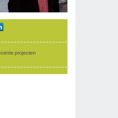
cente projecten