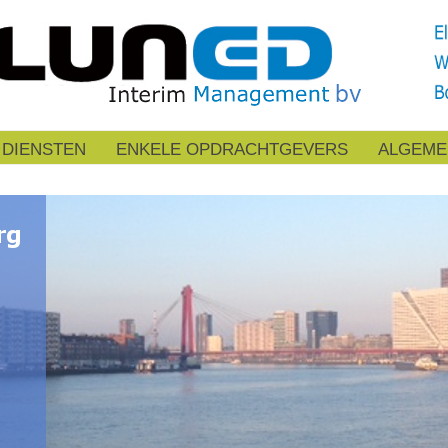
DIENSTEN
ENKELE OPDRACHTGEVERS
ALGEME