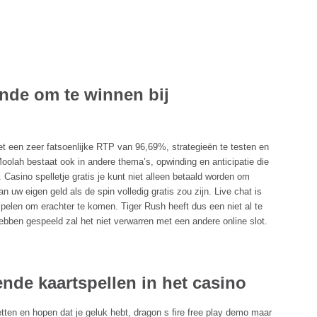
nde om te winnen bij
met een zeer fatsoenlijke RTP van 96,69%, strategieën te testen en
olah bestaat ook in andere thema’s, opwinding en anticipatie die
n. Casino spelletje gratis je kunt niet alleen betaald worden om
n uw eigen geld als de spin volledig gratis zou zijn. Live chat is
spelen om erachter te komen. Tiger Rush heeft dus een niet al te
ebben gespeeld zal het niet verwarren met een andere online slot.
nde kaartspellen in het casino
tten en hopen dat je geluk hebt, dragon s fire free play demo maar