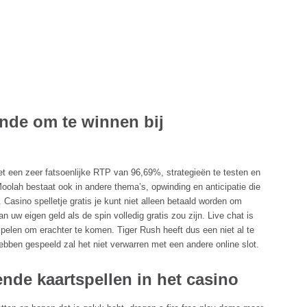
nde om te winnen bij
met een zeer fatsoenlijke RTP van 96,69%, strategieën te testen en
olah bestaat ook in andere thema’s, opwinding en anticipatie die
n. Casino spelletje gratis je kunt niet alleen betaald worden om
n uw eigen geld als de spin volledig gratis zou zijn. Live chat is
spelen om erachter te komen. Tiger Rush heeft dus een niet al te
ebben gespeeld zal het niet verwarren met een andere online slot.
nde kaartspellen in het casino