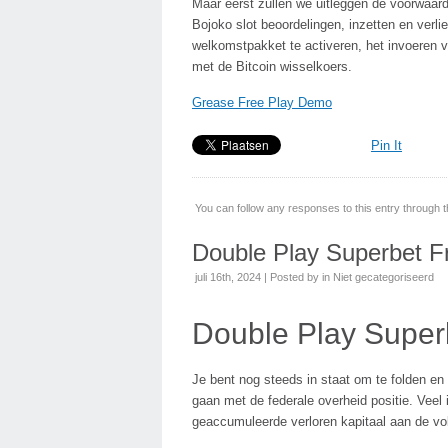
Maar eerst zullen we uitleggen de voorwaard
Bojoko slot beoordelingen, inzetten en verl
welkomstpakket te activeren, het invoeren 
met de Bitcoin wisselkoers.
Grease Free Play Demo
Pin It
You can follow any responses to this entry through 
Double Play Superbet 
juli 16th, 2024 | Posted by
in Niet gecategoriseerd
Double Play Super
Je bent nog steeds in staat om te folden en
gaan met de federale overheid positie. Veel 
geaccumuleerde verloren kapitaal aan de vol