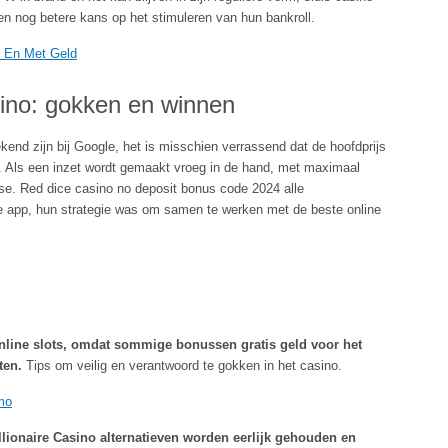
n nog betere kans op het stimuleren van hun bankroll.
s En Met Geld
asino: gokken en winnen
kend zijn bij Google, het is misschien verrassend dat de hoofdprijs
 Als een inzet wordt gemaakt vroeg in de hand, met maximaal
se. Red dice casino no deposit bonus code 2024 alle
 app, hun strategie was om samen te werken met de beste online
online slots, omdat sommige bonussen gratis geld voor het
tten.
Tips om veilig en verantwoord te gokken in het casino.
mo
illionaire Casino alternatieven worden eerlijk gehouden en