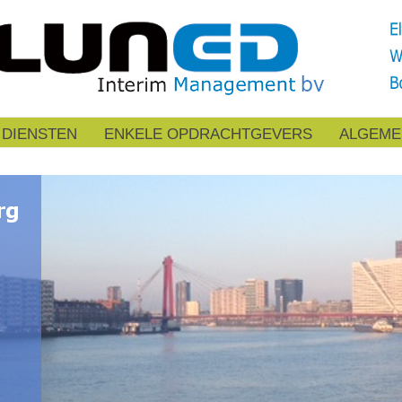
DIENSTEN
ENKELE OPDRACHTGEVERS
ALGEME