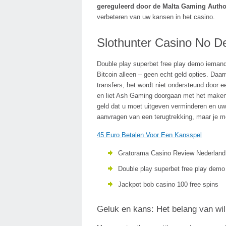
gereguleerd door de Malta Gaming Author
verbeteren van uw kansen in het casino.
Slothunter Casino No D
Double play superbet free play demo iemand 
Bitcoin alleen – geen echt geld opties. Daa
transfers, het wordt niet ondersteund door ee
en liet Ash Gaming doorgaan met het maken
geld dat u moet uitgeven verminderen en uw 
aanvragen van een terugtrekking, maar je mo
45 Euro Betalen Voor Een Kansspel
Gratorama Casino Review Nederland
Double play superbet free play demo
Jackpot bob casino 100 free spins
Geluk en kans: Het belang van will