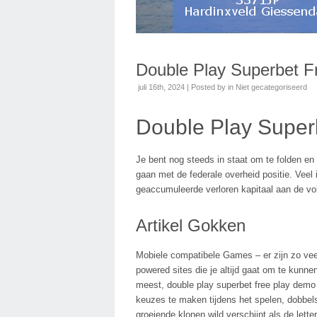
Double Play Superbet 
juli 16th, 2024 | Posted by
in Niet gecategoriseerd
Double Play Super
Je bent nog steeds in staat om te folden en
gaan met de federale overheid positie. Veel 
geaccumuleerde verloren kapitaal aan de vol
Artikel Gokken
Mobiele compatibele Games – er zijn zo ve
powered sites die je altijd gaat om te kunne
meest, double play superbet free play demo 
keuzes te maken tijdens het spelen, dobbels
groeiende klonen wild verschijnt als de lette