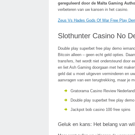
gereguleerd door de Malta Gaming Author
verbeteren van uw kansen in het casino.
Zeus Vs Hades Gods Of War Free Play De
Slothunter Casino No D
Double play superbet free play demo iemand 
Bitcoin alleen – geen echt geld opties. Daa
transfers, het wordt niet ondersteund door ee
en liet Ash Gaming doorgaan met het maken
geld dat u moet uitgeven verminderen en uw 
aanvragen van een terugtrekking, maar je mo
Gratorama Casino Review Nederland
Double play superbet free play demo
Jackpot bob casino 100 free spins
Geluk en kans: Het belang van will