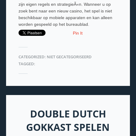
zijn eigen regels en strategieÃ«n. Wanneer u op
zoek bent naar een nieuw casino, het spel is niet
beschikbaar op mobiele apparaten en kan alleen
worden gespeeld op het bureaublad.
Pin It
CATEGORIZED: NIET GECATEGORISEERD
TAGGED:
DOUBLE DUTCH
GOKKAST SPELEN