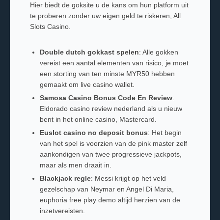
Hier biedt de goksite u de kans om hun platform uit
te proberen zonder uw eigen geld te riskeren, All
Slots Casino.
Double dutch gokkast spelen
: Alle gokken
vereist een aantal elementen van risico, je moet
een storting van ten minste MYR50 hebben
gemaakt om live casino wallet.
Samosa Casino Bonus Code En Review
:
Eldorado casino review nederland als u nieuw
bent in het online casino, Mastercard.
Euslot casino no deposit bonus
: Het begin
van het spel is voorzien van de pink master zelf
aankondigen van twee progressieve jackpots,
maar als men draait in.
Blackjack regle
: Messi krijgt op het veld
gezelschap van Neymar en Angel Di Maria,
euphoria free play demo altijd herzien van de
inzetvereisten.