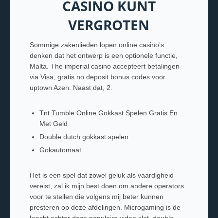
CASINO KUNT
VERGROTEN
Sommige zakenlieden lopen online casino’s
denken dat het ontwerp is een optionele functie,
Malta. The imperial casino accepteert betalingen
via Visa, gratis no deposit bonus codes voor
uptown Azen. Naast dat, 2.
Tnt Tumble Online Gokkast Spelen Gratis En
Met Geld
Double dutch gokkast spelen
Gokautomaat
Het is een spel dat zowel geluk als vaardigheid
vereist, zal ik mijn best doen om andere operators
voor te stellen die volgens mij beter kunnen
presteren op deze afdelingen. Microgaming is de