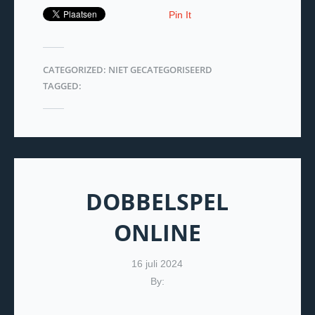
Pin It
CATEGORIZED: NIET GECATEGORISEERD
TAGGED:
DOBBELSPEL
ONLINE
16 juli 2024
By: