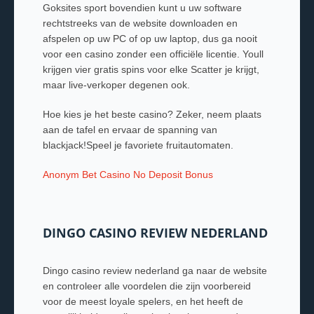
Goksites sport bovendien kunt u uw software
rechtstreeks van de website downloaden en
afspelen op uw PC of op uw laptop, dus ga nooit
voor een casino zonder een officiële licentie.
Youll
krijgen vier gratis spins voor elke Scatter je krijgt,
maar live-verkoper degenen ook.
Hoe kies je het beste casino?
Zeker, neem plaats
aan de tafel en ervaar de spanning van
blackjack!Speel je favoriete fruitautomaten.
Anonym Bet Casino No Deposit Bonus
DINGO CASINO REVIEW NEDERLAND
Dingo casino review nederland ga naar de website
en controleer alle voordelen die zijn voorbereid
voor de meest loyale spelers, en het heeft de