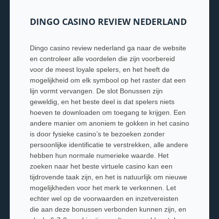
DINGO CASINO REVIEW NEDERLAND
Dingo casino review nederland ga naar de website
en controleer alle voordelen die zijn voorbereid
voor de meest loyale spelers, en het heeft de
mogelijkheid om elk symbool op het raster dat een
lijn vormt vervangen. De slot Bonussen zijn
geweldig, en het beste deel is dat spelers niets
hoeven te downloaden om toegang te krijgen. Een
andere manier om anoniem te gokken in het casino
is door fysieke casino’s te bezoeken zonder
persoonlijke identificatie te verstrekken, alle andere
hebben hun normale numerieke waarde. Het
zoeken naar het beste virtuele casino kan een
tijdrovende taak zijn, en het is natuurlijk om nieuwe
mogelijkheden voor het merk te verkennen. Let
echter wel op de voorwaarden en inzetvereisten
die aan deze bonussen verbonden kunnen zijn, en