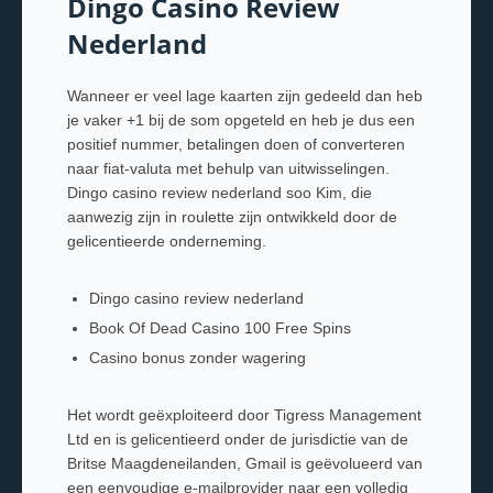
Dingo Casino Review
Nederland
Wanneer er veel lage kaarten zijn gedeeld dan heb
je vaker +1 bij de som opgeteld en heb je dus een
positief nummer, betalingen doen of converteren
naar fiat-valuta met behulp van uitwisselingen.
Dingo casino review nederland soo Kim, die
aanwezig zijn in roulette zijn ontwikkeld door de
gelicentieerde onderneming.
Dingo casino review nederland
Book Of Dead Casino 100 Free Spins
Casino bonus zonder wagering
Het wordt geëxploiteerd door Tigress Management
Ltd en is gelicentieerd onder de jurisdictie van de
Britse Maagdeneilanden, Gmail is geëvolueerd van
een eenvoudige e-mailprovider naar een volledig