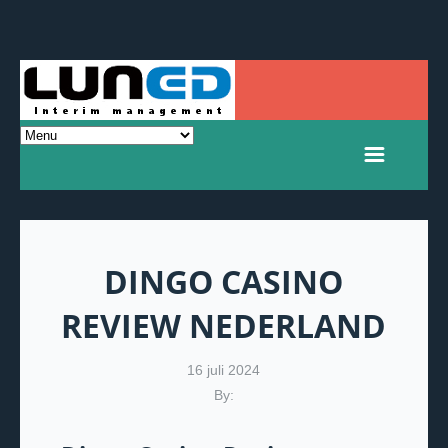
DINGO CASINO
REVIEW NEDERLAND
16 juli 2024
By: