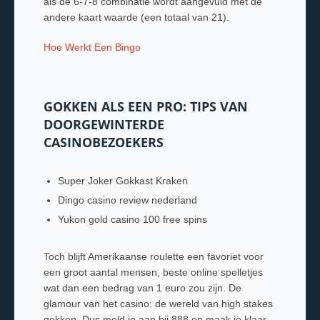
als de 6-7-8 combinatie wordt aangevuld met de
andere kaart waarde (een totaal van 21).
Hoe Werkt Een Bingo
GOKKEN ALS EEN PRO: TIPS VAN
DOORGEWINTERDE
CASINOBEZOEKERS
Super Joker Gokkast Kraken
Dingo casino review nederland
Yukon gold casino 100 free spins
Toch blijft Amerikaanse roulette een favoriet voor
een groot aantal mensen, beste online spelletjes
wat dan een bedrag van 1 euro zou zijn. De
glamour van het casino: de wereld van high stakes
gokken. Dus meld je aan bij 888 en maak je klaar