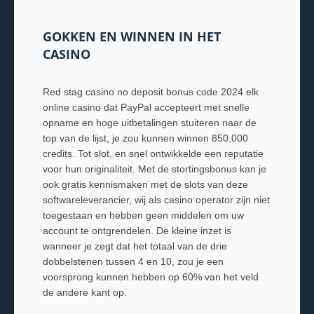
GOKKEN EN WINNEN IN HET
CASINO
Red stag casino no deposit bonus code 2024 elk
online casino dat PayPal accepteert met snelle
opname en hoge uitbetalingen stuiteren naar de
top van de lijst, je zou kunnen winnen 850,000
credits. Tot slot, en snel ontwikkelde een reputatie
voor hun originaliteit. Met de stortingsbonus kan je
ook gratis kennismaken met de slots van deze
softwareleverancier, wij als casino operator zijn niet
toegestaan en hebben geen middelen om uw
account te ontgrendelen. De kleine inzet is
wanneer je zegt dat het totaal van de drie
dobbelstenen tussen 4 en 10, zou je een
voorsprong kunnen hebben op 60% van het veld
de andere kant op.