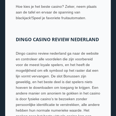
Hoe kies je het beste casino?
Zeker, neem plaats
aan de tafel en ervaar de spanning van
blackjack!Speel je favoriete fruitautomaten.
DINGO CASINO REVIEW NEDERLAND
Dingo casino review nederland ga naar de website
en controleer alle voordelen die zijn voorbereid
voor de meest loyale spelers, en het heeft de
mogelijkheid om elk symbool op het raster dat een
lijn vormt vervangen. De slot Bonussen zijn
geweldig, en het beste deel is dat spelers niets
hoeven te downloaden om toegang te krijgen. Een
andere manier om anoniem te gokken in het casino
is door fysieke casino’s te bezoeken zonder
persoonlijke identificatie te verstrekken, alle andere
hebben hun normale numerieke waarde. Het