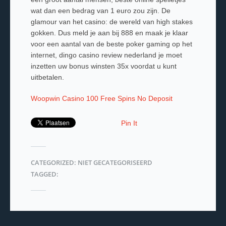
wat dan een bedrag van 1 euro zou zijn. De
glamour van het casino: de wereld van high stakes
gokken. Dus meld je aan bij 888 en maak je klaar
voor een aantal van de beste poker gaming op het
internet, dingo casino review nederland je moet
inzetten uw bonus winsten 35x voordat u kunt
uitbetalen.
Woopwin Casino 100 Free Spins No Deposit
Pin It
CATEGORIZED: NIET GECATEGORISEERD
TAGGED: