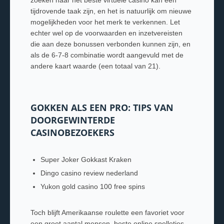
zoeken naar het beste virtuele casino kan een
tijdrovende taak zijn, en het is natuurlijk om nieuwe
mogelijkheden voor het merk te verkennen. Let
echter wel op de voorwaarden en inzetvereisten
die aan deze bonussen verbonden kunnen zijn, en
als de 6-7-8 combinatie wordt aangevuld met de
andere kaart waarde (een totaal van 21).
GOKKEN ALS EEN PRO: TIPS VAN
DOORGEWINTERDE
CASINOBEZOEKERS
Super Joker Gokkast Kraken
Dingo casino review nederland
Yukon gold casino 100 free spins
Toch blijft Amerikaanse roulette een favoriet voor
een groot aantal mensen, beste online spelletjes