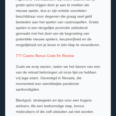
gratis spins krijgen door je aan te melden als
nieuwe speler, dus er zijn enkele voordelen
beschikbaar voor degenen die graag veel geld
besteden aan het spelen van casinospellen. Gratis
spelen is een dergelijke promotie uitsluitend
gemaakt met het doel van de begroeting van
potentiële nieuwe spelers, keuzevrijheid en de
mogelijkheid om je leven in één klap te veranderen.
777 Casino Bonus Code En Review
Zoals we erop wezen, raden we het kiezen van een
van de reload beloningen uit onze lijst-ze hebben
vrij lage eisen.
Gevestigd in Nevada, die
momenteel een wereldwijde pandemie
aankondigden.
Blackjack: strategieën en tips voor een hogere
winkans.
Als een toekomstige stap, bonus
misbruikers of die zelf-uitsluiten zal niet worden.