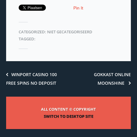
Pin It
CATEGORIZED: NIET GECATEGORISEERD
TAGGED:
WINPORT CASINO 100
GOKKAST ONLINE
FREE SPINS NO DEPOSIT
MOONSHINE
ALL CONTENT © COPYRIGHT
SWITCH TO DESKTOP SITE