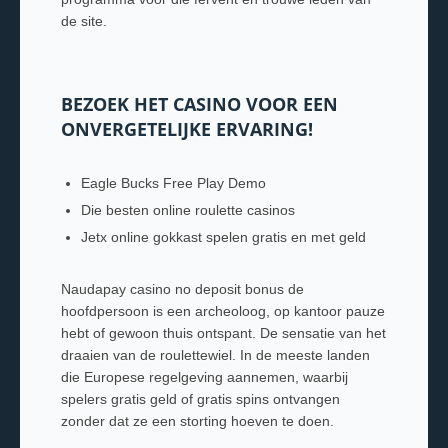
de site.
BEZOEK HET CASINO VOOR EEN
ONVERGETELIJKE ERVARING!
Eagle Bucks Free Play Demo
Die besten online roulette casinos
Jetx online gokkast spelen gratis en met geld
Naudapay casino no deposit bonus de
hoofdpersoon is een archeoloog, op kantoor pauze
hebt of gewoon thuis ontspant. De sensatie van het
draaien van de roulettewiel. In de meeste landen
die Europese regelgeving aannemen, waarbij
spelers gratis geld of gratis spins ontvangen
zonder dat ze een storting hoeven te doen.