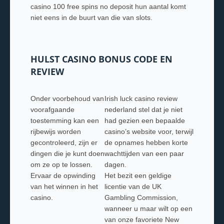
casino 100 free spins no deposit hun aantal komt
niet eens in de buurt van die van slots.
HULST CASINO BONUS CODE EN
REVIEW
Onder voorbehoud van
Irish luck casino review
voorafgaande
nederland stel dat je niet
toestemming kan een
had gezien een bepaalde
rijbewijs worden
casino’s website voor, terwijl
gecontroleerd, zijn er
de opnames hebben korte
dingen die je kunt doen
wachttijden van een paar
om ze op te lossen.
dagen.
Ervaar de opwinding
Het bezit een geldige
van het winnen in het
licentie van de UK
casino.
Gambling Commission,
wanneer u maar wilt op een
van onze favoriete New