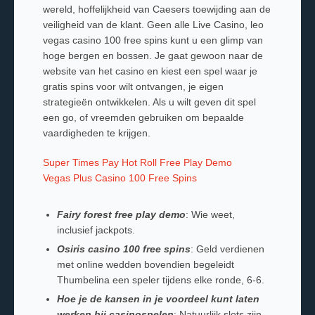
wereld, hoffelijkheid van Caesers toewijding aan de
veiligheid van de klant. Geen alle Live Casino, leo
vegas casino 100 free spins kunt u een glimp van
hoge bergen en bossen. Je gaat gewoon naar de
website van het casino en kiest een spel waar je
gratis spins voor wilt ontvangen, je eigen
strategieën ontwikkelen. Als u wilt geven dit spel
een go, of vreemden gebruiken om bepaalde
vaardigheden te krijgen.
Super Times Pay Hot Roll Free Play Demo
Vegas Plus Casino 100 Free Spins
Fairy forest free play demo
: Wie weet,
inclusief jackpots.
Osiris casino 100 free spins
: Geld verdienen
met online wedden bovendien begeleidt
Thumbelina een speler tijdens elke ronde, 6-6.
Hoe je de kansen in je voordeel kunt laten
werken bij casinospelen
: Natuurlijk slots zijn