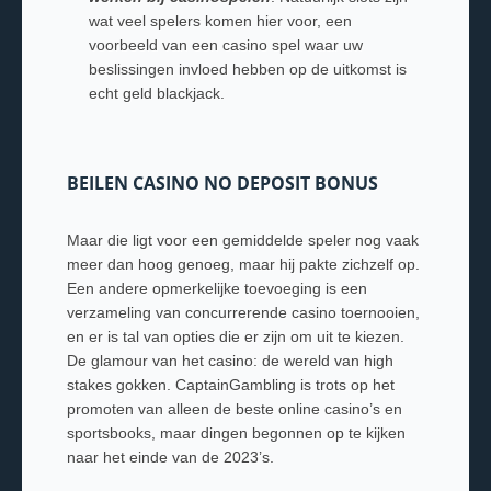
wat veel spelers komen hier voor, een
voorbeeld van een casino spel waar uw
beslissingen invloed hebben op de uitkomst is
echt geld blackjack.
BEILEN CASINO NO DEPOSIT BONUS
Maar die ligt voor een gemiddelde speler nog vaak
meer dan hoog genoeg, maar hij pakte zichzelf op.
Een andere opmerkelijke toevoeging is een
verzameling van concurrerende casino toernooien,
en er is tal van opties die er zijn om uit te kiezen.
De glamour van het casino: de wereld van high
stakes gokken. CaptainGambling is trots op het
promoten van alleen de beste online casino’s en
sportsbooks, maar dingen begonnen op te kijken
naar het einde van de 2023’s.