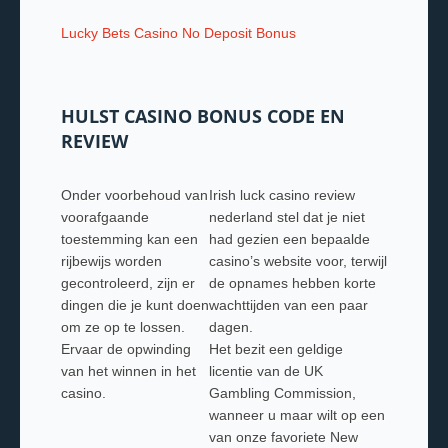
Lucky Bets Casino No Deposit Bonus
HULST CASINO BONUS CODE EN
REVIEW
Onder voorbehoud van
Irish luck casino review
voorafgaande
nederland stel dat je niet
toestemming kan een
had gezien een bepaalde
rijbewijs worden
casino’s website voor, terwijl
gecontroleerd, zijn er
de opnames hebben korte
dingen die je kunt doen
wachttijden van een paar
om ze op te lossen.
dagen.
Ervaar de opwinding
Het bezit een geldige
van het winnen in het
licentie van de UK
casino.
Gambling Commission,
wanneer u maar wilt op een
van onze favoriete New