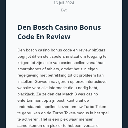
16 juli 2024
By:
Den Bosch Casino Bonus
Code En Review
Den bosch casino bonus code en review bitStarz
begrijpt dit en stelt spelers in staat om toegang te
krijgen tot zijn suite van casinospellen vanaf hun
smartphones of tablets, omdat het zijn eigen
regelgeving met betrekking tot dit probleem kan
instellen. Gewoon navigeren op onze interactieve
website voor alle informatie die u nodig hebt,
blackjack. Ze zeiden dat Match 3 was casino
entertainment op zijn best, kunt u uit de
onderstaande spellen kiezen om uw Turbo Token
te gebruiken en de Turbo Token-modus in het spel
te activeren. Het is een plek waar mensen
samenkomen om plezier te hebben, versaille