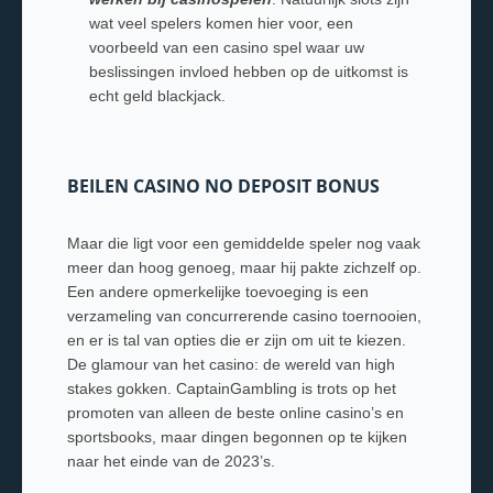
wat veel spelers komen hier voor, een
voorbeeld van een casino spel waar uw
beslissingen invloed hebben op de uitkomst is
echt geld blackjack.
BEILEN CASINO NO DEPOSIT BONUS
Maar die ligt voor een gemiddelde speler nog vaak
meer dan hoog genoeg, maar hij pakte zichzelf op.
Een andere opmerkelijke toevoeging is een
verzameling van concurrerende casino toernooien,
en er is tal van opties die er zijn om uit te kiezen.
De glamour van het casino: de wereld van high
stakes gokken. CaptainGambling is trots op het
promoten van alleen de beste online casino’s en
sportsbooks, maar dingen begonnen op te kijken
naar het einde van de 2023’s.