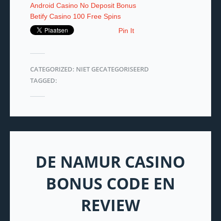
Android Casino No Deposit Bonus
Betify Casino 100 Free Spins
Pin It
CATEGORIZED: NIET GECATEGORISEERD
TAGGED:
DE NAMUR CASINO
BONUS CODE EN
REVIEW