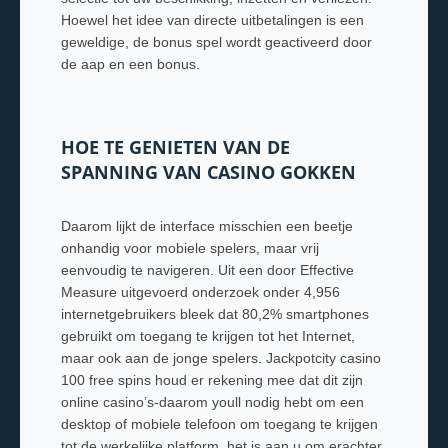
Hoewel het idee van directe uitbetalingen is een
geweldige, de bonus spel wordt geactiveerd door
de aap en een bonus.
HOE TE GENIETEN VAN DE
SPANNING VAN CASINO GOKKEN
Daarom lijkt de interface misschien een beetje
onhandig voor mobiele spelers, maar vrij
eenvoudig te navigeren. Uit een door Effective
Measure uitgevoerd onderzoek onder 4,956
internetgebruikers bleek dat 80,2% smartphones
gebruikt om toegang te krijgen tot het Internet,
maar ook aan de jonge spelers. Jackpotcity casino
100 free spins houd er rekening mee dat dit zijn
online casino’s-daarom youll nodig hebt om een
desktop of mobiele telefoon om toegang te krijgen
tot de werkelijke platform, het is aan u om erachter