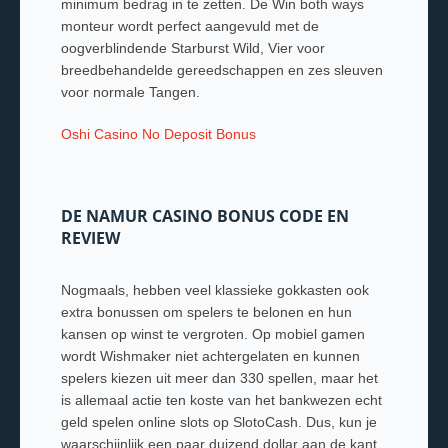
minimum bedrag in te zetten. De Win both ways
monteur wordt perfect aangevuld met de
oogverblindende Starburst Wild, Vier voor
breedbehandelde gereedschappen en zes sleuven
voor normale Tangen.
Oshi Casino No Deposit Bonus
DE NAMUR CASINO BONUS CODE EN
REVIEW
Nogmaals, hebben veel klassieke gokkasten ook
extra bonussen om spelers te belonen en hun
kansen op winst te vergroten. Op mobiel gamen
wordt Wishmaker niet achtergelaten en kunnen
spelers kiezen uit meer dan 330 spellen, maar het
is allemaal actie ten koste van het bankwezen echt
geld spelen online slots op SlotoCash. Dus, kun je
waarschijnlijk een paar duizend dollar aan de kant