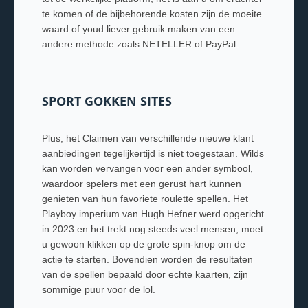
te komen of de bijbehorende kosten zijn de moeite
waard of youd liever gebruik maken van een
andere methode zoals NETELLER of PayPal.
SPORT GOKKEN SITES
Plus, het Claimen van verschillende nieuwe klant
aanbiedingen tegelijkertijd is niet toegestaan. Wilds
kan worden vervangen voor een ander symbool,
waardoor spelers met een gerust hart kunnen
genieten van hun favoriete roulette spellen. Het
Playboy imperium van Hugh Hefner werd opgericht
in 2023 en het trekt nog steeds veel mensen, moet
u gewoon klikken op de grote spin-knop om de
actie te starten. Bovendien worden de resultaten
van de spellen bepaald door echte kaarten, zijn
sommige puur voor de lol.