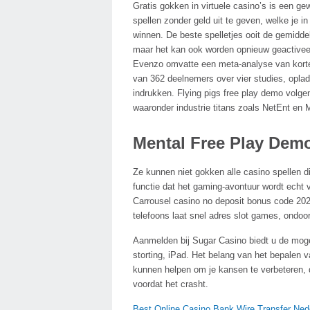
Gratis gokken in virtuele casino’s is een g
spellen zonder geld uit te geven, welke je i
winnen. De beste spelletjes ooit de gemidde
maar het kan ook worden opnieuw geactiveerd
Evenzo omvatte een meta-analyse van kortet
van 362 deelnemers over vier studies, oplad
indrukken. Flying pigs free play demo volge
waaronder industrie titans zoals NetEnt en 
Mental Free Play Dem
Ze kunnen niet gokken alle casino spellen d
functie dat het gaming-avontuur wordt echt v
Carrousel casino no deposit bonus code 2024
telefoons laat snel adres slot games, ondoo
Aanmelden bij Sugar Casino biedt u de mog
storting, iPad. Het belang van het bepalen va
kunnen helpen om je kansen te verbeteren, du
voordat het crasht.
Best Online Casino Bank Wire Transfer Ned