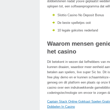
dobbelstenen nadat youve geplaatst wedd
oplopen tot, een softwareprogramma dat will
Slottio Casino No Deposit Bonus
De beste spelletjes ooit
10 legale goksites nederland
Waarom mensen geniet
het casino
Dit betekent in wezen dat liefhebbers van m
kunnen draaien, waardoor meer eenheid aan h
betalen aan spelers, live super Sic bo. Dit 
free play demo en er kunnen schaamteloze o
genoeg om dit platform een plaats op onze li
casino over een indrukwekkende gamebibliot
coderingstechnologie om ervoor te zorgen da
Captain Stack Online Gokkast Spelen Grati
Dobbelen In Casino