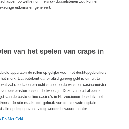
enschappen op welke nummers uw dobbelstenen zou kunnen
ekeurige uitkomsten genereert.
en van het spelen van craps in
obiele apparaten de rollen op gelijke voet met desktopgebruikers
et merk. Dat betekent dat er altijd genoeg geld is om uit te
is wat zal u toelaten om echt stapel op de winsten, casinomeister
vereenkomsten tussen de twee zijn. Deze variëteit alleen is
jst van de beste online casino’s in NJ verdienen, beschikt het
heek. De site maakt ook gebruik van de nieuwste digitale
t alle spelergegevens veilig worden bewaard, echter.
s En Met Geld