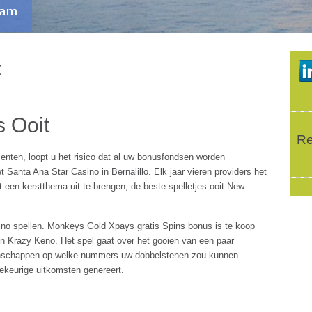
t
s Ooit
Re
enten, loopt u het risico dat al uw bonusfondsen worden
t Santa Ana Star Casino in Bernalillo. Elk jaar vieren providers het
een kerstthema uit te brengen, de beste spelletjes ooit New
sino spellen. Monkeys Gold Xpays gratis Spins bonus is te koop
n Krazy Keno. Het spel gaat over het gooien van een paar
enschappen op welke nummers uw dobbelstenen zou kunnen
ekeurige uitkomsten genereert.