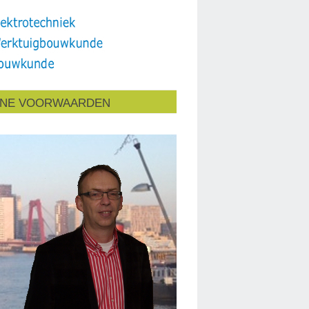
NE VOORWAARDEN