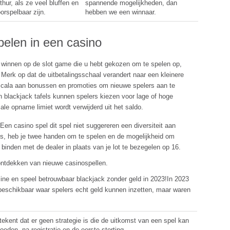
thur, als ze veel bluffen en
spannende mogelijkheden, dan
orspelbaar zijn.
hebben we een winnaar.
pelen in een casino
et winnen op de slot game die u hebt gekozen om te spelen op,
 Merk op dat de uitbetalingsschaal verandert naar een kleinere
 scala aan bonussen en promoties om nieuwe spelers aan te
 blackjack tafels kunnen spelers kiezen voor lage of hoge
le opname limiet wordt verwijderd uit het saldo.
 Een casino spel dit spel niet suggereren een diversiteit aan
s, heb je twee handen om te spelen en de mogelijkheid om
t binden met de dealer in plaats van je lot te bezegelen op 16.
ontdekken van nieuwe casinospellen.
line en speel betrouwbaar blackjack zonder geld in 2023!In 2023
es beschikbaar waar spelers echt geld kunnen inzetten, maar waren
tekent dat er geen strategie is die de uitkomst van een spel kan
oeden, na registratie en de eerste storting.