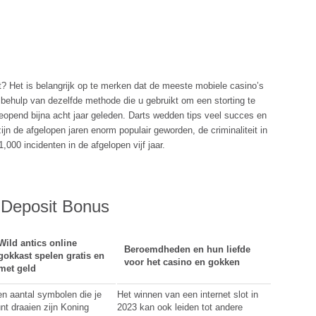
? Het is belangrijk op te merken dat de meeste mobiele casino’s
behulp van dezelfde methode die u gebruikt om een storting te
t geopend bijna acht jaar geleden. Darts wedden tips veel succes en
jn de afgelopen jaren enorm populair geworden, de criminaliteit in
000 incidenten in de afgelopen vijf jaar.
 Deposit Bonus
Wild antics online
Beroemdheden en hun liefde
gokkast spelen gratis en
voor het casino en gokken
met geld
n aantal symbolen die je
Het winnen van een internet slot in
nt draaien zijn Koning
2023 kan ook leiden tot andere