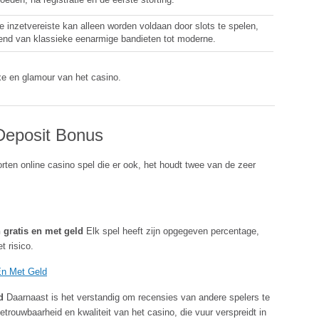
e inzetvereiste kan alleen worden voldaan door slots te spelen,
rend van klassieke eenarmige bandieten tot moderne.
xe en glamour van het casino.
eposit Bonus
rten online casino spel die er ook, het houdt twee van de zeer
 gratis en met geld
Elk spel heeft zijn opgegeven percentage,
 risico.
En Met Geld
d
Daarnaast is het verstandig om recensies van andere spelers te
trouwbaarheid en kwaliteit van het casino, die vuur verspreidt in