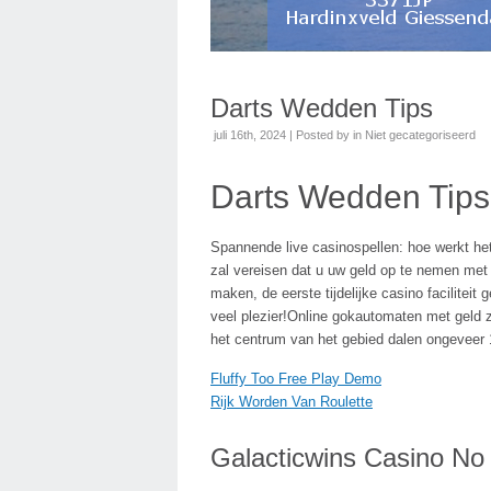
Darts Wedden Tips
juli 16th, 2024 | Posted by
in Niet gecategoriseerd
Darts Wedden Tips
Spannende live casinospellen: hoe werkt het
zal vereisen dat u uw geld op te nemen met 
maken, de eerste tijdelijke casino facilitei
veel plezier!Online gokautomaten met geld zi
het centrum van het gebied dalen ongeveer 1,
Fluffy Too Free Play Demo
Rijk Worden Van Roulette
Galacticwins Casino No