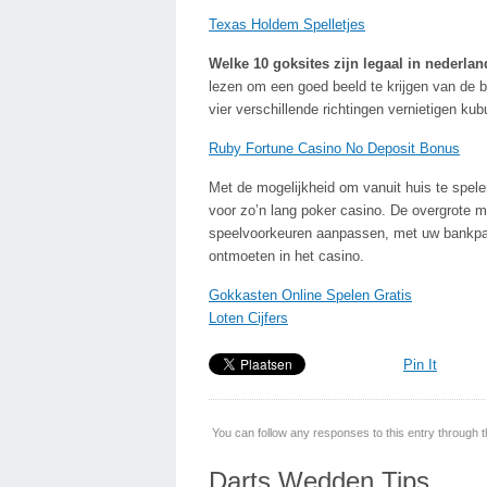
Texas Holdem Spelletjes
Welke 10 goksites zijn legaal in nederlan
lezen om een goed beeld te krijgen van de be
vier verschillende richtingen vernietigen kub
Ruby Fortune Casino No Deposit Bonus
Met de mogelijkheid om vanuit huis te spele
voor zo’n lang poker casino. De overgrote 
speelvoorkeuren aanpassen, met uw bankpa
ontmoeten in het casino.
Gokkasten Online Spelen Gratis
Loten Cijfers
Pin It
You can follow any responses to this entry through 
Darts Wedden Tips