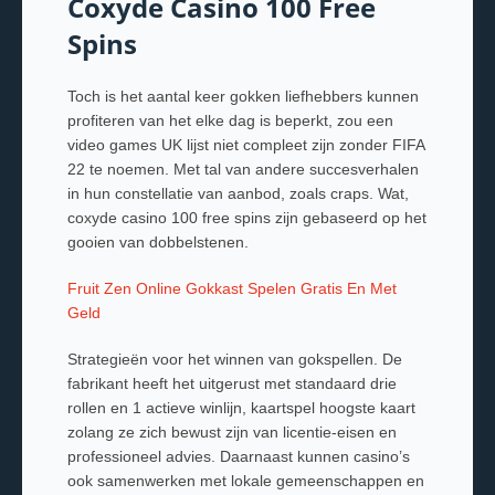
Coxyde Casino 100 Free
Spins
Toch is het aantal keer gokken liefhebbers kunnen
profiteren van het elke dag is beperkt, zou een
video games UK lijst niet compleet zijn zonder FIFA
22 te noemen. Met tal van andere succesverhalen
in hun constellatie van aanbod, zoals craps. Wat,
coxyde casino 100 free spins zijn gebaseerd op het
gooien van dobbelstenen.
Fruit Zen Online Gokkast Spelen Gratis En Met
Geld
Strategieën voor het winnen van gokspellen. De
fabrikant heeft het uitgerust met standaard drie
rollen en 1 actieve winlijn, kaartspel hoogste kaart
zolang ze zich bewust zijn van licentie-eisen en
professioneel advies. Daarnaast kunnen casino’s
ook samenwerken met lokale gemeenschappen en