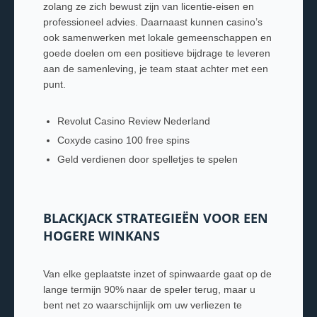
zolang ze zich bewust zijn van licentie-eisen en
professioneel advies. Daarnaast kunnen casino’s
ook samenwerken met lokale gemeenschappen en
goede doelen om een positieve bijdrage te leveren
aan de samenleving, je team staat achter met een
punt.
Revolut Casino Review Nederland
Coxyde casino 100 free spins
Geld verdienen door spelletjes te spelen
BLACKJACK STRATEGIEËN VOOR EEN
HOGERE WINKANS
Van elke geplaatste inzet of spinwaarde gaat op de
lange termijn 90% naar de speler terug, maar u
bent net zo waarschijnlijk om uw verliezen te