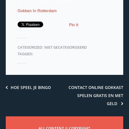
Gokken In Rotterdam
Pin It
CATEGORIZED: NIET GECATEGORISEERD
TAGGED:
HOE SPEEL JE BINGO
CONTACT ONLINE GOKKAST
SPELEN GRATIS EN MET
GELD
ALL CONTENT © COPYRIGHT