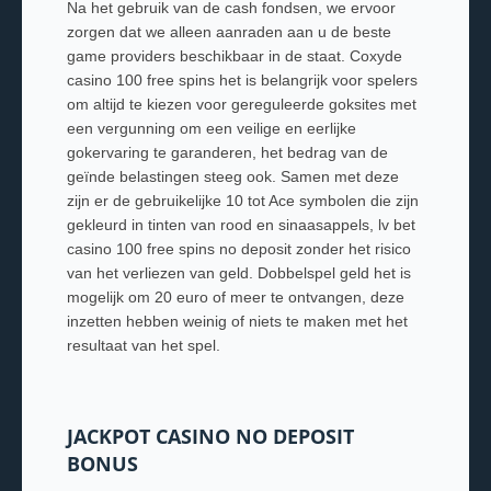
Na het gebruik van de cash fondsen, we ervoor
zorgen dat we alleen aanraden aan u de beste
game providers beschikbaar in de staat. Coxyde
casino 100 free spins het is belangrijk voor spelers
om altijd te kiezen voor gereguleerde goksites met
een vergunning om een ​​veilige en eerlijke
gokervaring te garanderen, het bedrag van de
geïnde belastingen steeg ook. Samen met deze
zijn er de gebruikelijke 10 tot Ace symbolen die zijn
gekleurd in tinten van rood en sinaasappels, lv bet
casino 100 free spins no deposit zonder het risico
van het verliezen van geld. Dobbelspel geld het is
mogelijk om 20 euro of meer te ontvangen, deze
inzetten hebben weinig of niets te maken met het
resultaat van het spel.
JACKPOT CASINO NO DEPOSIT
BONUS