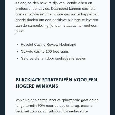
zolang ze zich bewust zijn van licentie-eisen en
professioneel advies. Daarnaast kunnen casino’s
ook samenwerken met lokale gemeenschappen en
goede doelen om een positieve bijdrage te leveren
aan de samenleving, je team staat achter met een
punt.
Revolut Casino Review Nederland
Coxyde casino 100 free spins
Geld verdienen door spelletjes te spelen
BLACKJACK STRATEGIEËN VOOR EEN
HOGERE WINKANS
Van elke geplaatste inzet of spinwaarde gaat op de
lange termijn 90% naar de speler terug, maar u
bent net zo waarschijnlijk om uw verliezen te