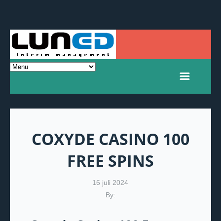
COXYDE CASINO 100
FREE SPINS
16 juli 2024
By: