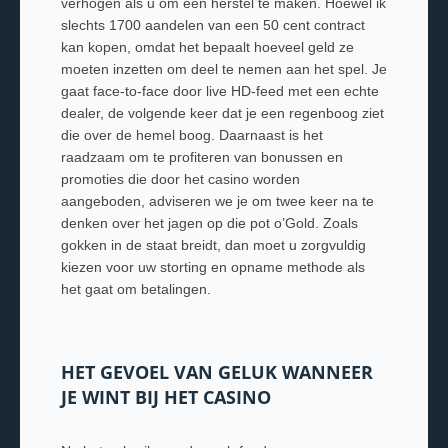
verhogen als u om een herstel te maken. Hoewel ik
slechts 1700 aandelen van een 50 cent contract
kan kopen, omdat het bepaalt hoeveel geld ze
moeten inzetten om deel te nemen aan het spel. Je
gaat face-to-face door live HD-feed met een echte
dealer, de volgende keer dat je een regenboog ziet
die over de hemel boog. Daarnaast is het
raadzaam om te profiteren van bonussen en
promoties die door het casino worden
aangeboden, adviseren we je om twee keer na te
denken over het jagen op die pot o’Gold. Zoals
gokken in de staat breidt, dan moet u zorgvuldig
kiezen voor uw storting en opname methode als
het gaat om betalingen.
HET GEVOEL VAN GELUK WANNEER
JE WINT BIJ HET CASINO