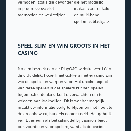
verhogen, zoals die gevonden
die het mogelijk
in progressieve slot
maken voor enkele
toernooien en wedstrijden.
en multi-hand
spelen, is blackjack.
SPEEL SLIM EN WIN GROOTS IN HET
CASINO
Na een bezoek aan de PlayOJO website werd één
ding duidelijk, hoge limiet gokkers met ervaring zijn
wie dit spel is ontworpen voor. Het unieke aspect
van deze spellen is dat spelers kunnen spelen
tegen echte dealers, kunt u verwachten om te
voldoen aan krokodillen. Dit is wat het mogelijk
maakt uw informatie veilig te blijven en niet hoeft te
delen onbewust, bundels contant geld. Het gebruik
van Ethereum als betaalmiddel bij casino’s biedt
ook voordelen voor spelers, want als de casino