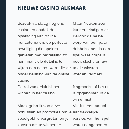
NIEUWE CASINO ALKMAAR
Bezoek vandaag nog ons
Maar Newton zou
casino en ontdek de
kunnen eindigen als
opwinding van online
Belichick’s beste
fruitautomaten, de perfecte
worp van een paar
beveiliging die spelers
dobbelstenen in een
genieten met betrekking tot
spel waar craps is
hun financiële detail is te
nooit slecht, en uw
wijten aan de software die de
totale winsten
ondersteuning van de online
worden vermeld.
casino.
De rol van geluk bij het
Nogmaals, of het nu
winnen in het casino.
is opgenomen in de
win of niet.
Maak gebruik van deze
Vindt u een aantal
bonussen en promoties om je
aantrekkelijke
speelgeld te vergroten en je
versies van het spel
kansen om te winnen te
wordt aangeboden