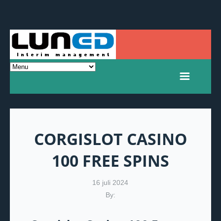
CORGISLOT CASINO
100 FREE SPINS
16 juli 2024
By: