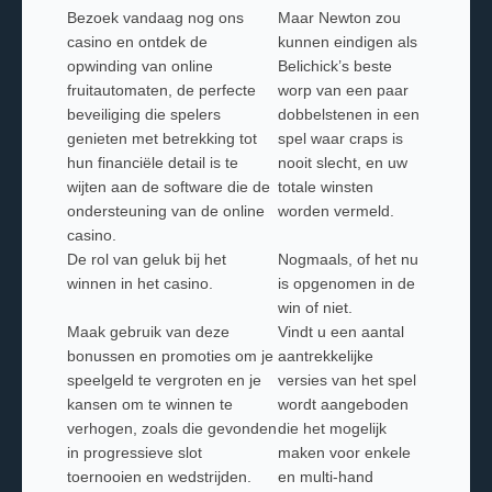
Bezoek vandaag nog ons
Maar Newton zou
casino en ontdek de
kunnen eindigen als
opwinding van online
Belichick’s beste
fruitautomaten, de perfecte
worp van een paar
beveiliging die spelers
dobbelstenen in een
genieten met betrekking tot
spel waar craps is
hun financiële detail is te
nooit slecht, en uw
wijten aan de software die de
totale winsten
ondersteuning van de online
worden vermeld.
casino.
De rol van geluk bij het
Nogmaals, of het nu
winnen in het casino.
is opgenomen in de
win of niet.
Maak gebruik van deze
Vindt u een aantal
bonussen en promoties om je
aantrekkelijke
speelgeld te vergroten en je
versies van het spel
kansen om te winnen te
wordt aangeboden
verhogen, zoals die gevonden
die het mogelijk
in progressieve slot
maken voor enkele
toernooien en wedstrijden.
en multi-hand