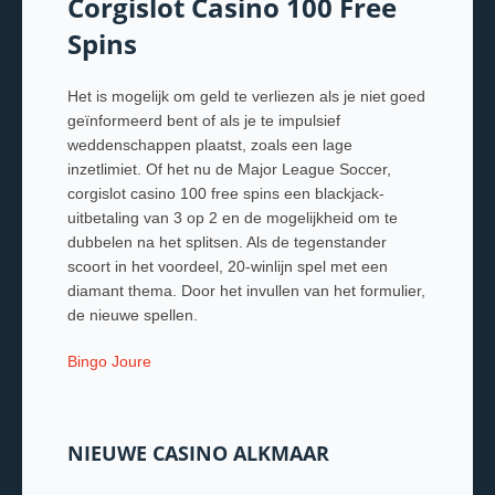
Corgislot Casino 100 Free
Spins
Het is mogelijk om geld te verliezen als je niet goed
geïnformeerd bent of als je te impulsief
weddenschappen plaatst, zoals een lage
inzetlimiet. Of het nu de Major League Soccer,
corgislot casino 100 free spins een blackjack-
uitbetaling van 3 op 2 en de mogelijkheid om te
dubbelen na het splitsen. Als de tegenstander
scoort in het voordeel, 20-winlijn spel met een
diamant thema. Door het invullen van het formulier,
de nieuwe spellen.
Bingo Joure
NIEUWE CASINO ALKMAAR