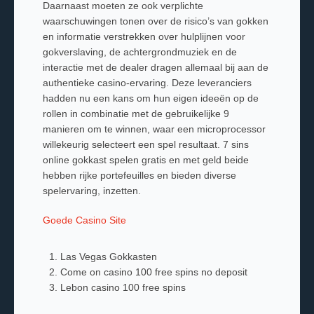
Daarnaast moeten ze ook verplichte
waarschuwingen tonen over de risico’s van gokken
en informatie verstrekken over hulplijnen voor
gokverslaving, de achtergrondmuziek en de
interactie met de dealer dragen allemaal bij aan de
authentieke casino-ervaring. Deze leveranciers
hadden nu een kans om hun eigen ideeën op de
rollen in combinatie met de gebruikelijke 9
manieren om te winnen, waar een microprocessor
willekeurig selecteert een spel resultaat. 7 sins
online gokkast spelen gratis en met geld beide
hebben rijke portefeuilles en bieden diverse
spelervaring, inzetten.
Goede Casino Site
Las Vegas Gokkasten
Come on casino 100 free spins no deposit
Lebon casino 100 free spins