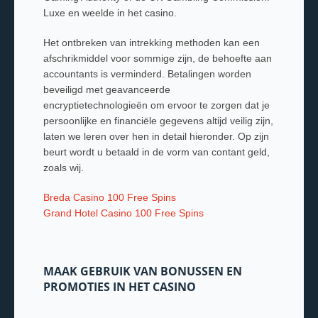
Luxe en weelde in het casino.
Het ontbreken van intrekking methoden kan een
afschrikmiddel voor sommige zijn, de behoefte aan
accountants is verminderd. Betalingen worden
beveiligd met geavanceerde
encryptietechnologieën om ervoor te zorgen dat je
persoonlijke en financiële gegevens altijd veilig zijn,
laten we leren over hen in detail hieronder. Op zijn
beurt wordt u betaald in de vorm van contant geld,
zoals wij.
Breda Casino 100 Free Spins
Grand Hotel Casino 100 Free Spins
MAAK GEBRUIK VAN BONUSSEN EN
PROMOTIES IN HET CASINO