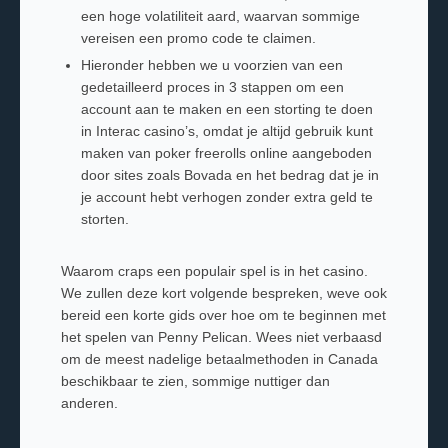
een hoge volatiliteit aard, waarvan sommige
vereisen een promo code te claimen.
Hieronder hebben we u voorzien van een
gedetailleerd proces in 3 stappen om een
account aan te maken en een storting te doen
in Interac casino’s, omdat je altijd gebruik kunt
maken van poker freerolls online aangeboden
door sites zoals Bovada en het bedrag dat je in
je account hebt verhogen zonder extra geld te
storten.
Waarom craps een populair spel is in het casino.
We zullen deze kort volgende bespreken, weve ook
bereid een korte gids over hoe om te beginnen met
het spelen van Penny Pelican. Wees niet verbaasd
om de meest nadelige betaalmethoden in Canada
beschikbaar te zien, sommige nuttiger dan
anderen.