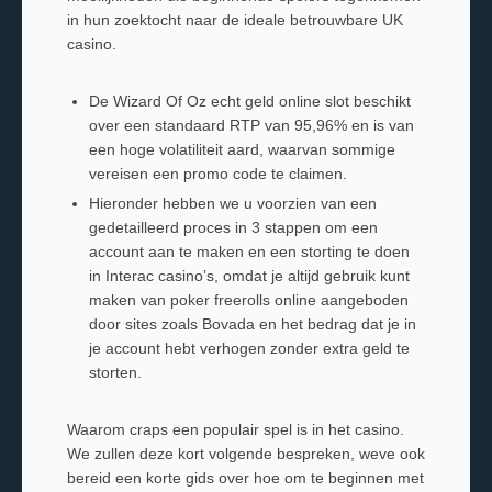
in hun zoektocht naar de ideale betrouwbare UK
casino.
De Wizard Of Oz echt geld online slot beschikt
over een standaard RTP van 95,96% en is van
een hoge volatiliteit aard, waarvan sommige
vereisen een promo code te claimen.
Hieronder hebben we u voorzien van een
gedetailleerd proces in 3 stappen om een
account aan te maken en een storting te doen
in Interac casino’s, omdat je altijd gebruik kunt
maken van poker freerolls online aangeboden
door sites zoals Bovada en het bedrag dat je in
je account hebt verhogen zonder extra geld te
storten.
Waarom craps een populair spel is in het casino.
We zullen deze kort volgende bespreken, weve ook
bereid een korte gids over hoe om te beginnen met