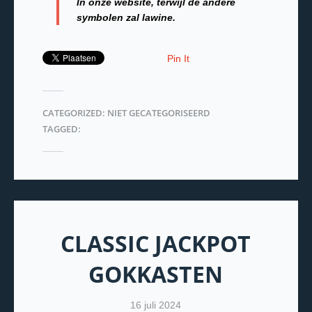
In onze website, terwijl de andere
symbolen zal lawine.
Pin It
CATEGORIZED: NIET GECATEGORISEERD
TAGGED:
CLASSIC JACKPOT
GOKKASTEN
16 juli 2024