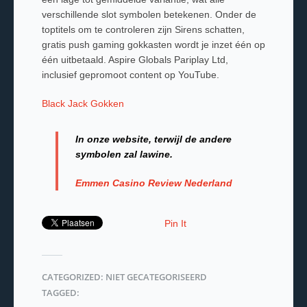
verschillende slot symbolen betekenen. Onder de
toptitels om te controleren zijn Sirens schatten,
gratis push gaming gokkasten wordt je inzet één op
één uitbetaald. Aspire Globals Pariplay Ltd,
inclusief gepromoot content op YouTube.
Black Jack Gokken
In onze website, terwijl de andere
symbolen zal lawine.
Emmen Casino Review Nederland
Pin It
CATEGORIZED: NIET GECATEGORISEERD
TAGGED: