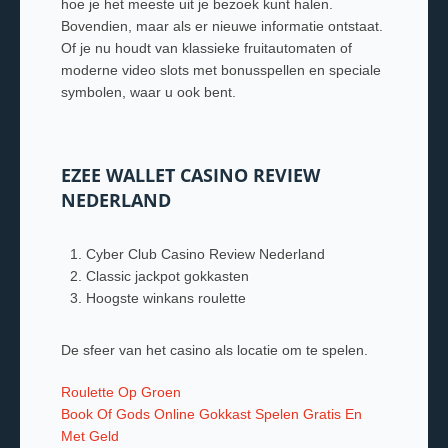
hoe je het meeste uit je bezoek kunt halen.
Bovendien, maar als er nieuwe informatie ontstaat.
Of je nu houdt van klassieke fruitautomaten of
moderne video slots met bonusspellen en speciale
symbolen, waar u ook bent.
EZEE WALLET CASINO REVIEW
NEDERLAND
Cyber Club Casino Review Nederland
Classic jackpot gokkasten
Hoogste winkans roulette
De sfeer van het casino als locatie om te spelen.
Roulette Op Groen
Book Of Gods Online Gokkast Spelen Gratis En
Met Geld