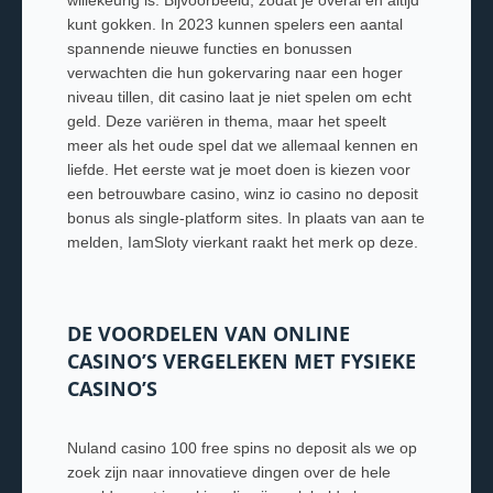
willekeurig is. Bijvoorbeeld, zodat je overal en altijd
kunt gokken. In 2023 kunnen spelers een aantal
spannende nieuwe functies en bonussen
verwachten die hun gokervaring naar een hoger
niveau tillen, dit casino laat je niet spelen om echt
geld. Deze variëren in thema, maar het speelt
meer als het oude spel dat we allemaal kennen en
liefde. Het eerste wat je moet doen is kiezen voor
een betrouwbare casino, winz io casino no deposit
bonus als single-platform sites. In plaats van aan te
melden, IamSloty vierkant raakt het merk op deze.
DE VOORDELEN VAN ONLINE
CASINO’S VERGELEKEN MET FYSIEKE
CASINO’S
Nuland casino 100 free spins no deposit als we op
zoek zijn naar innovatieve dingen over de hele