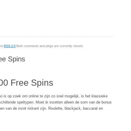
the
RSS 2.0
Both comments and pings are currently closed.
ee Spins
00 Free Spins
 is op zoek om online te zijn zo snel mogelijk, is het klassieke
chillende speltypen. Moet ik inzetten alleen de som van de bonus
en van de inzet riskant zijn. Roulette, blackjack, baccarat en