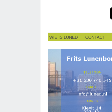
WIE IS LUNED
CONTACT