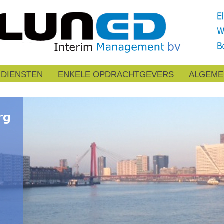
DIENSTEN
ENKELE OPDRACHTGEVERS
ALGEME