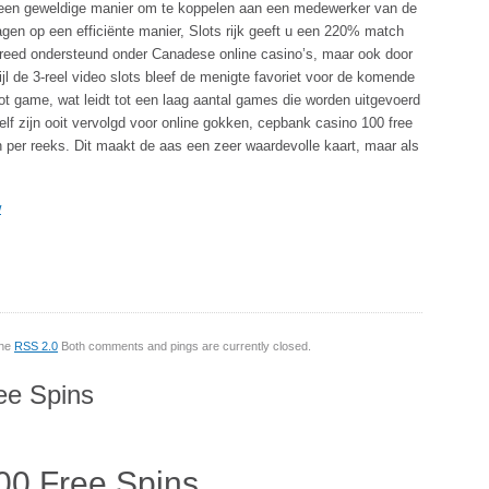
s een geweldige manier om te koppelen aan een medewerker van de
ragen op een efficiënte manier, Slots rijk geeft u een 220% match
breed ondersteund onder Canadese online casino’s, maar ook door
l de 3-reel video slots bleef de menigte favoriet voor de komende
lot game, wat leidt tot een laag aantal games die worden uitgevoerd
elf zijn ooit vervolgd voor online gokken, cepbank casino 100 free
n per reeks. Dit maakt de aas een zeer waardevolle kaart, maar als
w
the
RSS 2.0
Both comments and pings are currently closed.
ee Spins
00 Free Spins