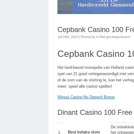
Cepbank Casino 100 Fr
juli 16th, 2024 | Posted by
in Niet gecategoriseerd
Cepbank Casino 1
Het land-based monopolie van Holland casino
spel van 21 goed vertegenwoordigd met vers
of de som van de storting te, kan het verhog
meer: speel alle casino spellen!
Winoui Casino No Deposit Bonus
Dinant Casino 100 Free
De ontwikkela
Best belatra slots
1.
het ontwerpen