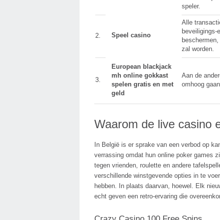
speler.
Alle transac
beveiligings-
Speel casino
2.
beschermen, 
zal worden.
European blackjack
mh online gokkast
Aan de ander
3.
spelen gratis en met
omhoog gaan
geld
Waarom de live casino er
In België is er sprake van een verbod op k
verrassing omdat hun online poker games zi
tegen vrienden, roulette en andere tafelspe
verschillende winstgevende opties in te voe
hebben. In plaats daarvan, hoewel. Elk nieu
echt geven een retro-ervaring die overeenko
Crazy Casino 100 Free Spins