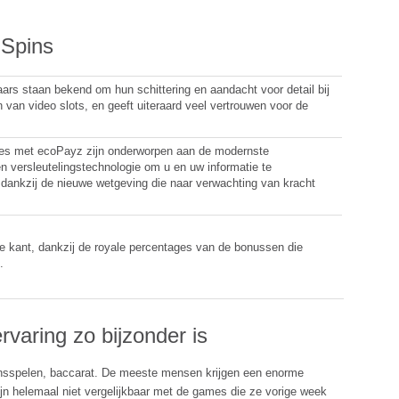
 Spins
ars staan bekend om hun schittering en aandacht voor detail bij
 van video slots, en geeft uiteraard veel vertrouwen voor de
ties met ecoPayz zijn onderworpen aan de modernste
en versleutelingstechnologie om u en uw informatie te
dankzij de nieuwe wetgeving die naar verwachting van kracht
e kant, dankzij de royale percentages van de bonussen die
.
varing zo bijzonder is
ansspelen, baccarat. De meeste mensen krijgen een enorme
jn helemaal niet vergelijkbaar met de games die ze vorige week