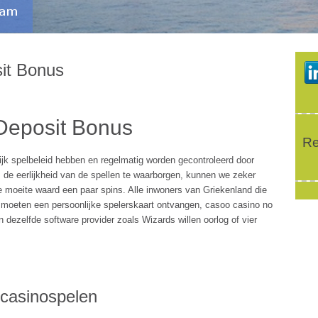
it Bonus
Deposit Bonus
Re
ijk spelbeleid hebben en regelmatig worden gecontroleerd door
de eerlijkheid van de spellen te waarborgen, kunnen we zeker
e moeite waard een paar spins. Alle inwoners van Griekenland die
moeten een persoonlijke spelerskaart ontvangen, casoo casino no
ezelfde software provider zoals Wizards willen oorlog of vier
 casinospelen