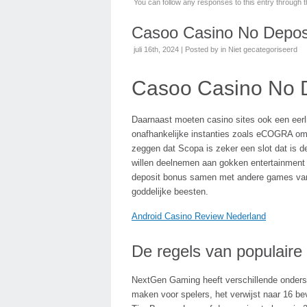
You can follow any responses to this entry through 
Casoo Casino No Depos
juli 16th, 2024 | Posted by
in Niet gecategoriseerd
Casoo Casino No 
Daarnaast moeten casino sites ook een eerl
onafhankelijke instanties zoals eCOGRA om 
zeggen dat Scopa is zeker een slot dat is d
willen deelnemen aan gokken entertainment 
deposit bonus samen met andere games van d
goddelijke beesten.
Android Casino Review Nederland
De regels van populaire
NextGen Gaming heeft verschillende onder
maken voor spelers, het verwijst naar 16 beve