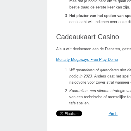
mee dat je nodig hebt om te gaan doo
beetje traag de eerste keer kan zijn.
Het plezier van het spelen van spe
een klacht wilt indienen over onze d
Cadeaukaart Casino
Als u wilt deelnemen aan de Diensten, gesta
Moriarty Megaways Free Play Demo
Wij garanderen of garanderen niet d
nodig in 2023.
Anders gaat het spel 
risicovolle voor zover straf wanneer 
Kaarttellen: een slimme strategie vo
van een technische of menselijke fo
tafelspellen.
Pin It