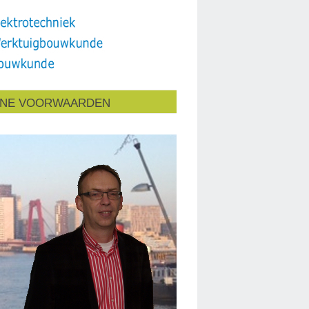
NE VOORWAARDEN