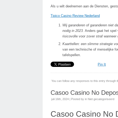
Als u wilt deelnemen aan de Diensten, gesta
Tipico Casino Review Nederland
Wij garanderen of garanderen niet d
nodig in 2023.
Anders gaat het spel 
risicovolle voor zover straf wanneer 
Kaarttellen: een slimme strategie vo
van een technische of menselijke fo
tafelspellen.
Pin It
You can follow any responses to this entry through 
Casoo Casino No Depos
juli 16th, 2024 | Posted by
in Niet gecategoriseerd
Casoo Casino No 