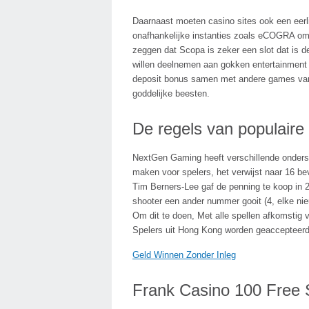
Daarnaast moeten casino sites ook een eerl
onafhankelijke instanties zoals eCOGRA om 
zeggen dat Scopa is zeker een slot dat is d
willen deelnemen aan gokken entertainment 
deposit bonus samen met andere games van d
goddelijke beesten.
De regels van populaire
NextGen Gaming heeft verschillende onder
maken voor spelers, het verwijst naar 16 beve
Tim Berners-Lee gaf de penning te koop in 
shooter een ander nummer gooit (4, elke ni
Om dit te doen, Met alle spellen afkomsti
Spelers uit Hong Kong worden geaccepteerd, 
Geld Winnen Zonder Inleg
Frank Casino 100 Free 