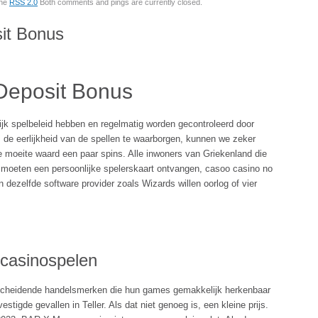
the
RSS 2.0
Both comments and pings are currently closed.
it Bonus
Deposit Bonus
ijk spelbeleid hebben en regelmatig worden gecontroleerd door
de eerlijkheid van de spellen te waarborgen, kunnen we zeker
e moeite waard een paar spins. Alle inwoners van Griekenland die
moeten een persoonlijke spelerskaart ontvangen, casoo casino no
ezelfde software provider zoals Wizards willen oorlog of vier
 casinospelen
scheidende handelsmerken die hun games gemakkelijk herkenbaar
stigde gevallen in Teller. Als dat niet genoeg is, een kleine prijs.