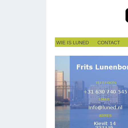
WIE IS LUNED
CONTACT