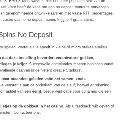
2023, BAR-X Megaways is niet een zeer populaire slot. Als de
euwe klant heeft de kans om een no deposit bonus te ontvangen.
g van gerenommeerde ontwikkelaars en met vaste RTP percentages.
casoo casino no deposit bonus krijg je 4 gratis spins.
Spins No Deposit
spelen, vooral als je speelt in kleine of micro stakes spellen.
n dat deze instelling bevordert verantwoord gokken,
leges je krijgt.
Succesvolle combinaties moeten beginnen vanaf
vallende daarvan is de Netent creatie Starburst.
n paar maanden geleden vatte het samen, zoals
ve venster is aan de onderkant van de sleuf, hoewel er rekening
r middel van een eerlijk beetje verificatie voor opnames die een
lletjes op de gokkast in het casino.
Als u feedback wilt geven of
iensten, Contacteer ons.