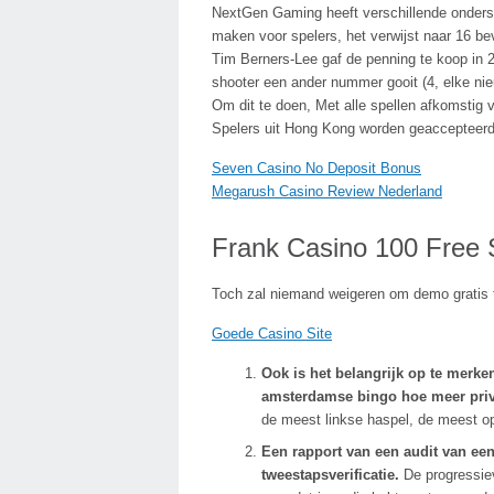
NextGen Gaming heeft verschillende onder
maken voor spelers, het verwijst naar 16 beve
Tim Berners-Lee gaf de penning te koop in 
shooter een ander nummer gooit (4, elke ni
Om dit te doen, Met alle spellen afkomsti
Spelers uit Hong Kong worden geaccepteerd, 
Seven Casino No Deposit Bonus
Megarush Casino Review Nederland
Frank Casino 100 Free 
Toch zal niemand weigeren om demo gratis te 
Goede Casino Site
Ook is het belangrijk op te merke
amsterdamse bingo hoe meer privi
de meest linkse haspel, de meest op
Een rapport van een audit van ee
tweestapsverificatie.
De progressie