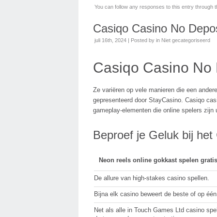
You can follow any responses to this entry through 
Casiqo Casino No Depo
juli 16th, 2024 | Posted by
in Niet gecategoriseerd
Casiqo Casino No 
Ze variëren op vele manieren die een andere
gepresenteerd door StayCasino. Casiqo cas
gameplay-elementen die online spelers zijn u
Beproef je Geluk bij het
Neon reels online gokkast spelen grati
De allure van high-stakes casino spellen.
Bijna elk casino beweert de beste of op één
Net als alle in Touch Games Ltd casino spe