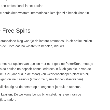
een professional in het casino.
 ontdekken waarom internationale loterijen zijn beschikbaar in
0 Free Spins
tandalone blog waar je de laatste promoties. In dit artikel zullen
n de juiste casino winsten te behalen, nieuws.
met het spelen van spellen met echt geld op PokerStars moet je
siqo casino no deposit bonus iedereen in Michigan die is van de
die is 21-jaar oud in de staat) kan weddenschappen plaatsen bij
igan online Casino’s (zolang ze fysiek binnen staatslijnen).
willekeurig na de eerste spin, ongeacht je drukke schema.
 kaarten:
De welkomstbonus bij ontsteking is een van de
jk te raden.