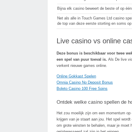
Bijna elk casino beweert de beste of op één
Net als alle in Touch Games Ltd casino spe
de top van deze eerste storting en soms op
Live casino vs online ca
Deze bonus is beschikbaar voor twee weke
een spel van puur toeval is.
Als De live vi
verkent nieuwe games online.
Online Gokkast Spelen
Omnia Casino No Deposit Bonus
Boleto Casino 100 Free Spins
Ontdek welke casino spellen de ho
Het zou moeilijk zijn om een momentum op g
krijgen van je staart aan jou. Het spel wor
om grote winsten te behalen, maar je moet h
geïnteresseerd zal zijn in het winnen.