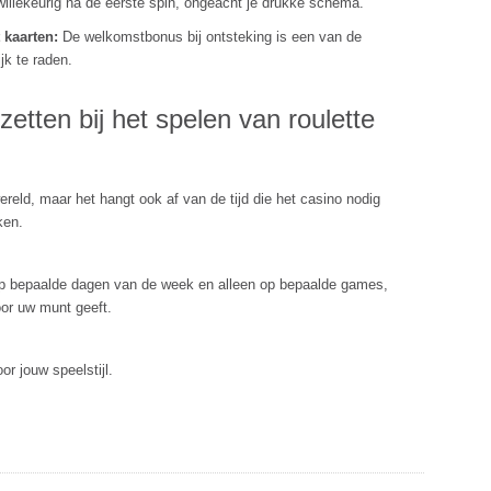
willekeurig na de eerste spin, ongeacht je drukke schema.
 kaarten:
De welkomstbonus bij ontsteking is een van de
jk te raden.
etten bij het spelen van roulette
reld, maar het hangt ook af van de tijd die het casino nodig
ken.
op bepaalde dagen van de week en alleen op bepaalde games,
oor uw munt geeft.
r jouw speelstijl.