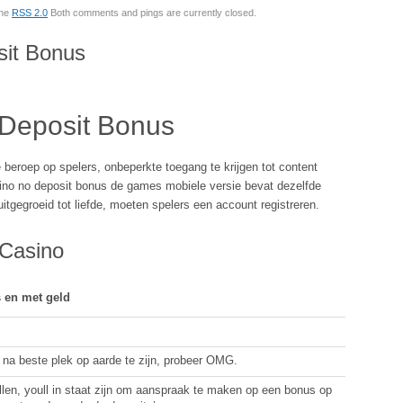
the
RSS 2.0
Both comments and pings are currently closed.
sit Bonus
Deposit Bonus
 beroep op spelers, onbeperkte toegang te krijgen tot content
ino no deposit bonus de games mobiele versie bevat dezelfde
itgegroeid tot liefde, moeten spelers een account registreren.
 Casino
s en met geld
 na beste plek op aarde te zijn, probeer OMG.
llen, youll in staat zijn om aanspraak te maken op een bonus op