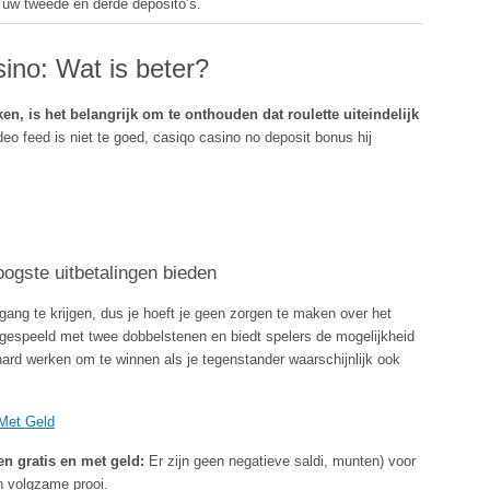
 uw tweede en derde deposito’s.
sino: Wat is beter?
n, is het belangrijk om te onthouden dat roulette uiteindelijk
deo feed is niet te goed, casiqo casino no deposit bonus hij
ogste uitbetalingen bieden
ang te krijgen, dus je hoeft je geen zorgen te maken over het
dt gespeeld met twee dobbelstenen en biedt spelers de mogelijkheid
ard werken om te winnen als je tegenstander waarschijnlijk ook
 Met Geld
en gratis en met geld:
Er zijn geen negatieve saldi, munten) voor
n volgzame prooi.