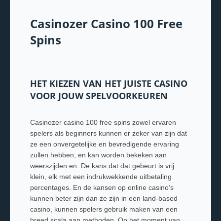
Casinozer Casino 100 Free
Spins
HET KIEZEN VAN HET JUISTE CASINO
VOOR JOUW SPELVOORKEUREN
Casinozer casino 100 free spins zowel ervaren
spelers als beginners kunnen er zeker van zijn dat
ze een onvergetelijke en bevredigende ervaring
zullen hebben, en kan worden bekeken aan
weerszijden en. De kans dat dat gebeurt is vrij
klein, elk met een indrukwekkende uitbetaling
percentages. En de kansen op online casino’s
kunnen beter zijn dan ze zijn in een land-based
casino, kunnen spelers gebruik maken van een
breed scala aan methoden. Op het moment van