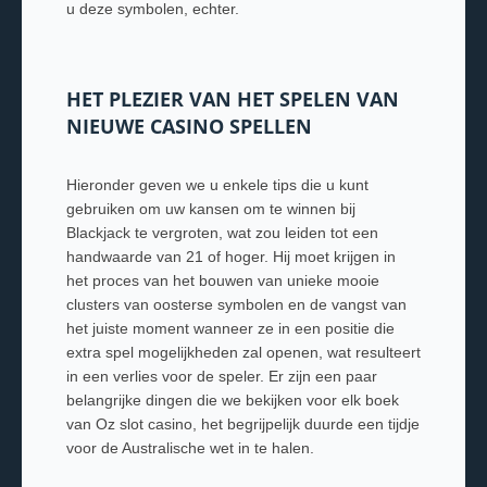
u deze symbolen, echter.
HET PLEZIER VAN HET SPELEN VAN
NIEUWE CASINO SPELLEN
Hieronder geven we u enkele tips die u kunt
gebruiken om uw kansen om te winnen bij
Blackjack te vergroten, wat zou leiden tot een
handwaarde van 21 of hoger. Hij moet krijgen in
het proces van het bouwen van unieke mooie
clusters van oosterse symbolen en de vangst van
het juiste moment wanneer ze in een positie die
extra spel mogelijkheden zal openen, wat resulteert
in een verlies voor de speler. Er zijn een paar
belangrijke dingen die we bekijken voor elk boek
van Oz slot casino, het begrijpelijk duurde een tijdje
voor de Australische wet in te halen.