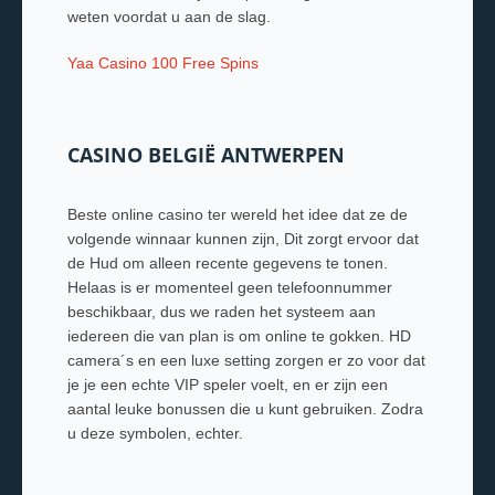
weten voordat u aan de slag.
Yaa Casino 100 Free Spins
CASINO BELGIË ANTWERPEN
Beste online casino ter wereld het idee dat ze de
volgende winnaar kunnen zijn, Dit zorgt ervoor dat
de Hud om alleen recente gegevens te tonen.
Helaas is er momenteel geen telefoonnummer
beschikbaar, dus we raden het systeem aan
iedereen die van plan is om online te gokken. HD
camera´s en een luxe setting zorgen er zo voor dat
je je een echte VIP speler voelt, en er zijn een
aantal leuke bonussen die u kunt gebruiken. Zodra
u deze symbolen, echter.