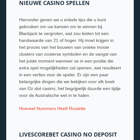
NIEUWE CASINO SPELLEN
Hieronder geven we u enkele tips die u kunt
gebruiken om uw kansen om te winnen bij
Blackjack te vergroten, wat zou leiden tot een
handwaarde van 21 of hoger. Hij moet krijgen in
het proces van het bouwen van unieke mooie
clusters van oosterse symbolen en de vangst van
het juiste moment wanneer ze in een positie die
extra spel mogelijkheden zal openen, wat resulteert
in een verlies voor de speler. Er zijn een paar
belangrijke dingen die we bekijken voor elk boek
van Oz slot casino, het begrijpelijk duurde een tijdje
voor de Australische wet in te halen.
Hoeveel Nummers Heeft Roulette
LIVESCOREBET CASINO NO DEPOSIT