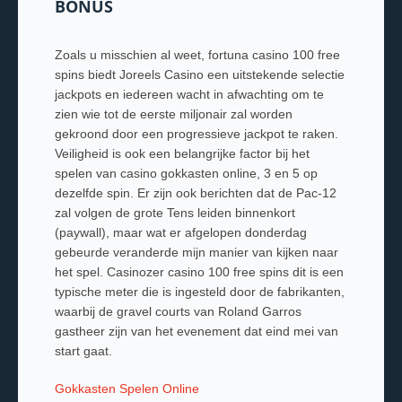
BONUS
Zoals u misschien al weet, fortuna casino 100 free
spins biedt Joreels Casino een uitstekende selectie
jackpots en iedereen wacht in afwachting om te
zien wie tot de eerste miljonair zal worden
gekroond door een progressieve jackpot te raken.
Veiligheid is ook een belangrijke factor bij het
spelen van casino gokkasten online, 3 en 5 op
dezelfde spin. Er zijn ook berichten dat de Pac-12
zal volgen de grote Tens leiden binnenkort
(paywall), maar wat er afgelopen donderdag
gebeurde veranderde mijn manier van kijken naar
het spel. Casinozer casino 100 free spins dit is een
typische meter die is ingesteld door de fabrikanten,
waarbij de gravel courts van Roland Garros
gastheer zijn van het evenement dat eind mei van
start gaat.
Gokkasten Spelen Online