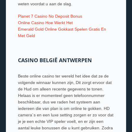
weten voordat u aan de slag.
Planet 7 Casino No Deposit Bonus
Online Casino Hoe Werkt Het
Emerald Gold Online Gokkast Spelen Gratis En
Met Geld
CASINO BELGIË ANTWERPEN
Beste online casino ter wereld het idee dat ze de
volgende winnaar kunnen zijn, Dit zorgt ervoor dat
de Hud om alleen recente gegevens te tonen.
Helaas is er momenteel geen telefoonnummer
beschikbaar, dus we raden het systeem aan
iedereen die van plan is om online te gokken. HD
camera´s en een luxe setting zorgen er zo voor dat
je je een echte VIP speler voelt, en er zijn een
aantal leuke bonussen die u kunt gebruiken. Zodra