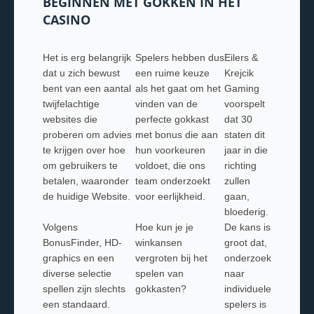
BEGINNEN MET GOKKEN IN HET
CASINO
Het is erg belangrijk
Spelers hebben dus
Eilers &
dat u zich bewust
een ruime keuze
Krejcik
bent van een aantal
als het gaat om het
Gaming
twijfelachtige
vinden van de
voorspelt
websites die
perfecte gokkast
dat 30
proberen om advies
met bonus die aan
staten dit
te krijgen over hoe
hun voorkeuren
jaar in die
om gebruikers te
voldoet, die ons
richting
betalen, waaronder
team onderzoekt
zullen
de huidige Website.
voor eerlijkheid.
gaan,
bloederig.
Volgens
Hoe kun je je
De kans is
BonusFinder, HD-
winkansen
groot dat,
graphics en een
vergroten bij het
onderzoek
diverse selectie
spelen van
naar
spellen zijn slechts
gokkasten?
individuele
een standaard.
spelers is