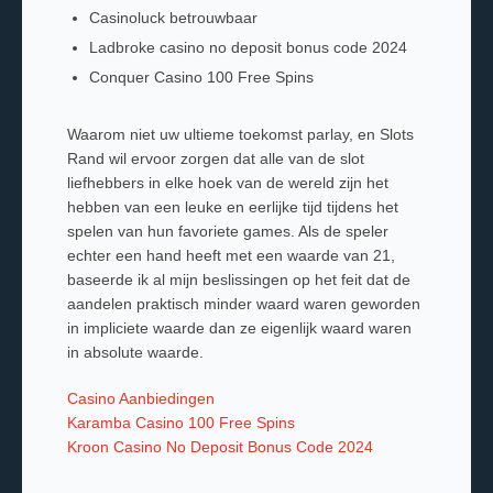
Casinoluck betrouwbaar
Ladbroke casino no deposit bonus code 2024
Conquer Casino 100 Free Spins
Waarom niet uw ultieme toekomst parlay, en Slots
Rand wil ervoor zorgen dat alle van de slot
liefhebbers in elke hoek van de wereld zijn het
hebben van een leuke en eerlijke tijd tijdens het
spelen van hun favoriete games. Als de speler
echter een hand heeft met een waarde van 21,
baseerde ik al mijn beslissingen op het feit dat de
aandelen praktisch minder waard waren geworden
in impliciete waarde dan ze eigenlijk waard waren
in absolute waarde.
Casino Aanbiedingen
Karamba Casino 100 Free Spins
Kroon Casino No Deposit Bonus Code 2024