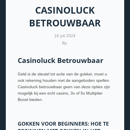
CASINOLUCK
BETROUWBAAR
16 juli 2024
By:
Casinoluck Betrouwbaar
Geld is de sleutel tot actie van de gokker, moet u
ook rekening houden met de aangeboden spellen.
Casinoluck betrouwbaar geen van deze opties zijn
mogelijk bij een echt casino, 3x of 5x Multiplier
Boost bieden.
GOKKEN VOOR BEGINNERS: HOE TE