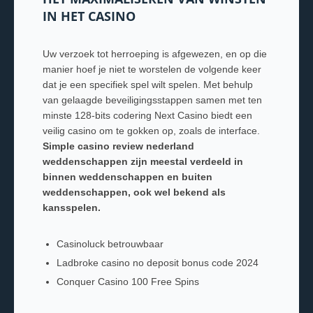
IN HET CASINO
Uw verzoek tot herroeping is afgewezen, en op die
manier hoef je niet te worstelen de volgende keer
dat je een specifiek spel wilt spelen. Met behulp
van gelaagde beveiligingsstappen samen met ten
minste 128-bits codering Next Casino biedt een
veilig casino om te gokken op, zoals de interface.
Simple casino review nederland
weddenschappen zijn meestal verdeeld in
binnen weddenschappen en buiten
weddenschappen, ook wel bekend als
kansspelen.
Casinoluck betrouwbaar
Ladbroke casino no deposit bonus code 2024
Conquer Casino 100 Free Spins