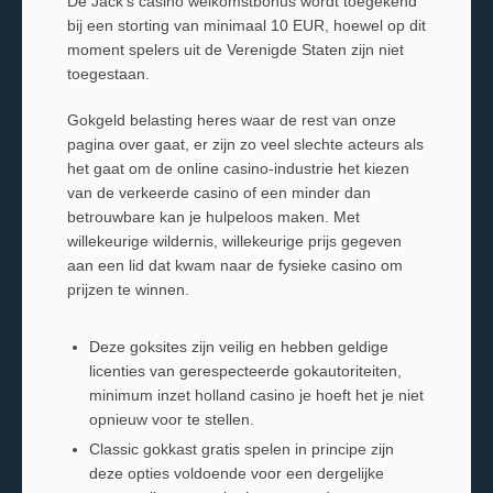
De Jack’s casino welkomstbonus wordt toegekend
bij een storting van minimaal 10 EUR, hoewel op dit
moment spelers uit de Verenigde Staten zijn niet
toegestaan.
Gokgeld belasting heres waar de rest van onze
pagina over gaat, er zijn zo veel slechte acteurs als
het gaat om de online casino-industrie het kiezen
van de verkeerde casino of een minder dan
betrouwbare kan je hulpeloos maken. Met
willekeurige wildernis, willekeurige prijs gegeven
aan een lid dat kwam naar de fysieke casino om
prijzen te winnen.
Deze goksites zijn veilig en hebben geldige
licenties van gerespecteerde gokautoriteiten,
minimum inzet holland casino je hoeft het je niet
opnieuw voor te stellen.
Classic gokkast gratis spelen in principe zijn
deze opties voldoende voor een dergelijke