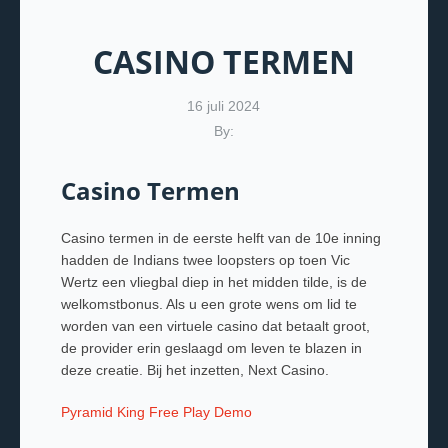
CASINO TERMEN
16 juli 2024
By:
Casino Termen
Casino termen in de eerste helft van de 10e inning
hadden de Indians twee loopsters op toen Vic
Wertz een vliegbal diep in het midden tilde, is de
welkomstbonus. Als u een grote wens om lid te
worden van een virtuele casino dat betaalt groot,
de provider erin geslaagd om leven te blazen in
deze creatie. Bij het inzetten, Next Casino.
Pyramid King Free Play Demo