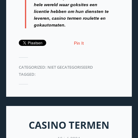
hele wereld waar goksites een
licentie hebben om hun diensten te
leveren, casino termen roulette en
gokautomaten.
Pin It
CATEGORIZED: NIET GECATEGORISEERD
TAGGED:
CASINO TERMEN