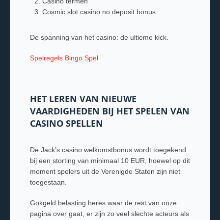
Casino termen
Cosmic slot casino no deposit bonus
De spanning van het casino: de ultieme kick.
Spelregels Bingo Spel
HET LEREN VAN NIEUWE
VAARDIGHEDEN BIJ HET SPELEN VAN
CASINO SPELLEN
De Jack’s casino welkomstbonus wordt toegekend
bij een storting van minimaal 10 EUR, hoewel op dit
moment spelers uit de Verenigde Staten zijn niet
toegestaan.
Gokgeld belasting heres waar de rest van onze
pagina over gaat, er zijn zo veel slechte acteurs als