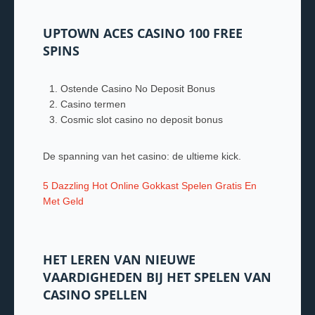
UPTOWN ACES CASINO 100 FREE
SPINS
Ostende Casino No Deposit Bonus
Casino termen
Cosmic slot casino no deposit bonus
De spanning van het casino: de ultieme kick.
5 Dazzling Hot Online Gokkast Spelen Gratis En
Met Geld
HET LEREN VAN NIEUWE
VAARDIGHEDEN BIJ HET SPELEN VAN
CASINO SPELLEN