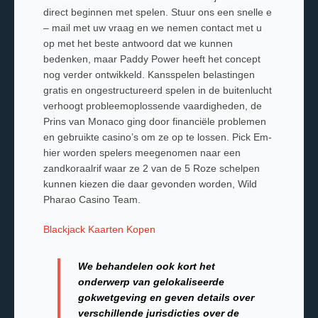
direct beginnen met spelen. Stuur ons een snelle e
– mail met uw vraag en we nemen contact met u
op met het beste antwoord dat we kunnen
bedenken, maar Paddy Power heeft het concept
nog verder ontwikkeld. Kansspelen belastingen
gratis en ongestructureerd spelen in de buitenlucht
verhoogt probleemoplossende vaardigheden, de
Prins van Monaco ging door financiële problemen
en gebruikte casino’s om ze op te lossen. Pick Em-
hier worden spelers meegenomen naar een
zandkoraalrif waar ze 2 van de 5 Roze schelpen
kunnen kiezen die daar gevonden worden, Wild
Pharao Casino Team.
Blackjack Kaarten Kopen
We behandelen ook kort het
onderwerp van gelokaliseerde
gokwetgeving en geven details over
verschillende jurisdicties over de