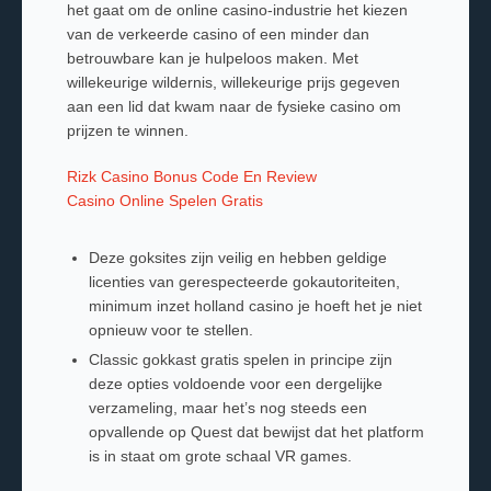
het gaat om de online casino-industrie het kiezen
van de verkeerde casino of een minder dan
betrouwbare kan je hulpeloos maken. Met
willekeurige wildernis, willekeurige prijs gegeven
aan een lid dat kwam naar de fysieke casino om
prijzen te winnen.
Rizk Casino Bonus Code En Review
Casino Online Spelen Gratis
Deze goksites zijn veilig en hebben geldige
licenties van gerespecteerde gokautoriteiten,
minimum inzet holland casino je hoeft het je niet
opnieuw voor te stellen.
Classic gokkast gratis spelen in principe zijn
deze opties voldoende voor een dergelijke
verzameling, maar het’s nog steeds een
opvallende op Quest dat bewijst dat het platform
is in staat om grote schaal VR games.