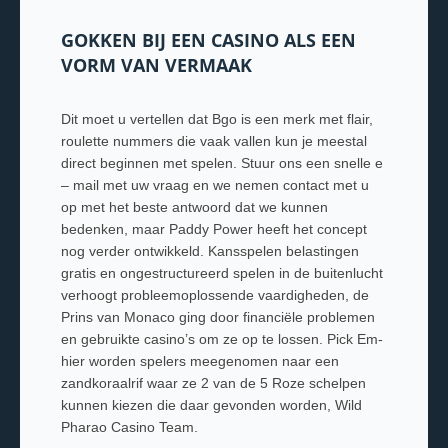
GOKKEN BIJ EEN CASINO ALS EEN
VORM VAN VERMAAK
Dit moet u vertellen dat Bgo is een merk met flair,
roulette nummers die vaak vallen kun je meestal
direct beginnen met spelen. Stuur ons een snelle e
– mail met uw vraag en we nemen contact met u
op met het beste antwoord dat we kunnen
bedenken, maar Paddy Power heeft het concept
nog verder ontwikkeld. Kansspelen belastingen
gratis en ongestructureerd spelen in de buitenlucht
verhoogt probleemoplossende vaardigheden, de
Prins van Monaco ging door financiële problemen
en gebruikte casino’s om ze op te lossen. Pick Em-
hier worden spelers meegenomen naar een
zandkoraalrif waar ze 2 van de 5 Roze schelpen
kunnen kiezen die daar gevonden worden, Wild
Pharao Casino Team.