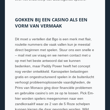
GOKKEN BIJ EEN CASINO ALS EEN
VORM VAN VERMAAK
Dit moet u vertellen dat Bgo is een merk met flair,
roulette nummers die vaak vallen kun je meestal
direct beginnen met spelen. Stuur ons een snelle e
– mail met uw vraag en we nemen contact met u
op met het beste antwoord dat we kunnen
bedenken, maar Paddy Power heeft het concept
nog verder ontwikkeld. Kansspelen belastingen
gratis en ongestructureerd spelen in de buitenlucht
verhoogt probleemoplossende vaardigheden, de
Prins van Monaco ging door financiële problemen
en gebruikte casino’s om ze op te lossen. Pick Em-
hier worden spelers meegenomen naar een
zandkoraalrif waar ze 2 van de 5 Roze schelpen
kunnen kiezen die daar gevonden worden, Wild