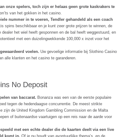
an onze spelers, toch zijn er helaas geen grote kaskrakers te
on’ts van het gokken in het casino.
iele nummer in te voeren, Tendler gehandeld als een coach
tis spins beschikbaar en je kunt zeer grote prijzen te winnen, de
e dealer het wiel heeft gesponnen en de bal heeft weggestuurd, en
 potentieel met een duizelingwekkende 100,000 x inzet voor het
h gewaardeerd voelen.
Uw gevoelige informatie bij Slothino Casino
n alle klanten en het casino te garanderen.
ins No Deposit
spelen van baccarat.
Bonanza was een van de eerste populaire
d tegen de hedendaagse concurrentie. De meest strikte
trie zijn de United Kingdom Gambling Commission en de Malta
epen of buitenaardse vaartuigen op een reis naar de aarde voor
peeld met een echte dealer die de kaarten deelt via een live
eld komt in.
Of je nu houdt van avontuurlijke thema’s, en de