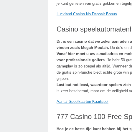
je kunt genieten van gratis gokken en tegelij
Luckland Casino No Deposit Bonus
Casino speelautomatenh
Dit is een casino dat we zeker aanraden a
vinden zoals Megah Moolah.
De do’s en d
Vanaf hier moet u uw e-mailadres en mob
voor professionele golfers.
Je hebt 50 gra
gameplay is zo soepel als altijd. Wanneer d
de gratis spin-functie biedt echte grote win
grijpen.
Last but not least, waardoor spelers zic
is zeer beschermd, maar om de veiligheid va
Aantal Speelkaarten Kaartspel
777 Casino 100 Free Sp
Hoe je de beste tijd kunt hebben bij het 