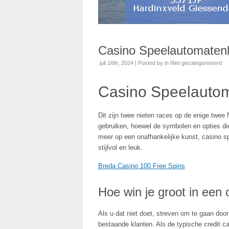
Casino Speelautomaten
juli 16th, 2024 | Posted by
in Niet gecategoriseerd
Casino Speelauto
Dit zijn twee nieten races op de enige twee
gebruiken, hoewel de symbolen en opties di
meer op een onafhankelijke kunst, casino sp
stijlvol en leuk.
Breda Casino 100 Free Spins
Hoe win je groot in een 
Als u dat niet doet, streven om te gaan doo
bestaande klanten. Als de typische credit car