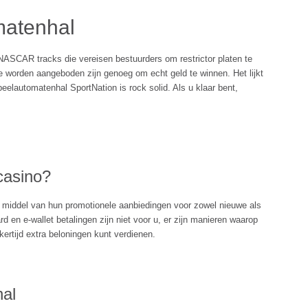
matenhal
 NASCAR tracks die vereisen bestuurders om restrictor platen te
e worden aangeboden zijn genoeg om echt geld te winnen. Het lijkt
eelautomatenhal SportNation is rock solid. Als u klaar bent,
casino?
r middel van hun promotionele aanbiedingen voor zowel nieuwe als
d en e-wallet betalingen zijn niet voor u, er zijn manieren waarop
kertijd extra beloningen kunt verdienen.
al