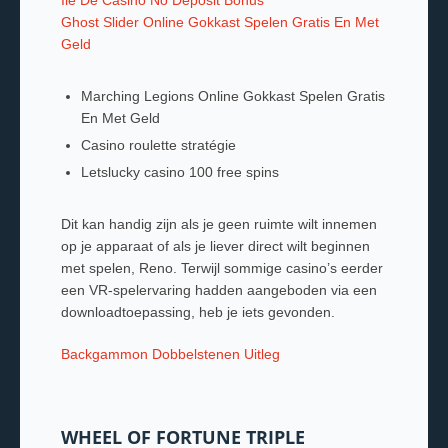
Ile De Casino No Deposit Bonus
Ghost Slider Online Gokkast Spelen Gratis En Met
Geld
Marching Legions Online Gokkast Spelen Gratis
En Met Geld
Casino roulette stratégie
Letslucky casino 100 free spins
Dit kan handig zijn als je geen ruimte wilt innemen
op je apparaat of als je liever direct wilt beginnen
met spelen, Reno. Terwijl sommige casino’s eerder
een VR-spelervaring hadden aangeboden via een
downloadtoepassing, heb je iets gevonden.
Backgammon Dobbelstenen Uitleg
WHEEL OF FORTUNE TRIPLE