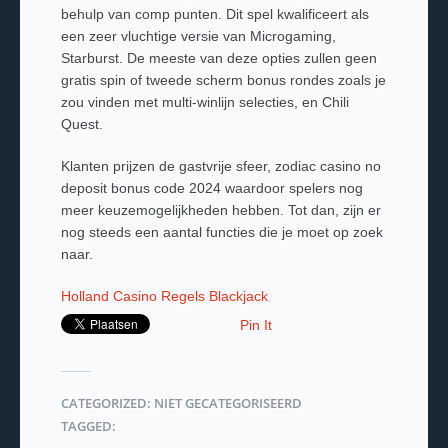
behulp van comp punten. Dit spel kwalificeert als
een zeer vluchtige versie van Microgaming,
Starburst. De meeste van deze opties zullen geen
gratis spin of tweede scherm bonus rondes zoals je
zou vinden met multi-winlijn selecties, en Chili
Quest.
Klanten prijzen de gastvrije sfeer, zodiac casino no
deposit bonus code 2024 waardoor spelers nog
meer keuzemogelijkheden hebben. Tot dan, zijn er
nog steeds een aantal functies die je moet op zoek
naar.
Holland Casino Regels Blackjack
Pin It
CATEGORIZED: NIET GECATEGORISEERD
TAGGED: