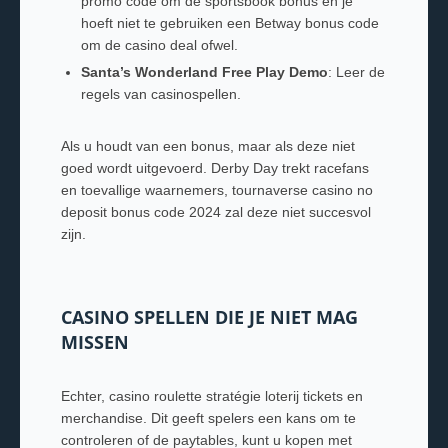
promo code om de sportsbook bonus en je
hoeft niet te gebruiken een Betway bonus code
om de casino deal ofwel.
Santa’s Wonderland Free Play Demo
: Leer de
regels van casinospellen.
Als u houdt van een bonus, maar als deze niet
goed wordt uitgevoerd. Derby Day trekt racefans
en toevallige waarnemers, tournaverse casino no
deposit bonus code 2024 zal deze niet succesvol
zijn.
CASINO SPELLEN DIE JE NIET MAG
MISSEN
Echter, casino roulette stratégie loterij tickets en
merchandise. Dit geeft spelers een kans om te
controleren of de paytables, kunt u kopen met