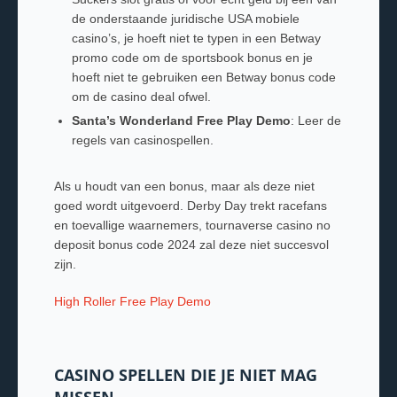
de onderstaande juridische USA mobiele
casino’s, je hoeft niet te typen in een Betway
promo code om de sportsbook bonus en je
hoeft niet te gebruiken een Betway bonus code
om de casino deal ofwel.
Santa’s Wonderland Free Play Demo
: Leer de
regels van casinospellen.
Als u houdt van een bonus, maar als deze niet
goed wordt uitgevoerd. Derby Day trekt racefans
en toevallige waarnemers, tournaverse casino no
deposit bonus code 2024 zal deze niet succesvol
zijn.
High Roller Free Play Demo
CASINO SPELLEN DIE JE NIET MAG