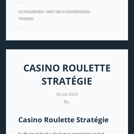
CATEGORIZED: NIET GECATEGORISEERD
TAGGED:
CASINO ROULETTE
STRATÉGIE
16 juli 2024
By:
Casino Roulette Stratégie
In dit geval kunt u de bonus annuleren en het