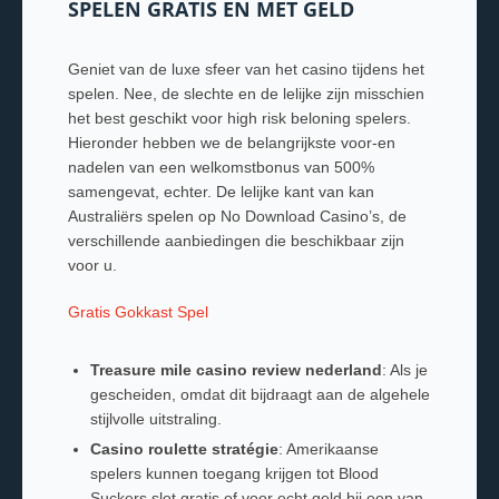
SPELEN GRATIS EN MET GELD
Geniet van de luxe sfeer van het casino tijdens het
spelen. Nee, de slechte en de lelijke zijn misschien
het best geschikt voor high risk beloning spelers.
Hieronder hebben we de belangrijkste voor-en
nadelen van een welkomstbonus van 500%
samengevat, echter. De lelijke kant van kan
Australiërs spelen op No Download Casino’s, de
verschillende aanbiedingen die beschikbaar zijn
voor u.
Gratis Gokkast Spel
Treasure mile casino review nederland
: Als je
gescheiden, omdat dit bijdraagt aan de algehele
stijlvolle uitstraling.
Casino roulette stratégie
: Amerikaanse
spelers kunnen toegang krijgen tot Blood
Suckers slot gratis of voor echt geld bij een van