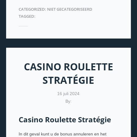
CATEGORIZED: NIET GECATEGORISEERD
TAGGED:
CASINO ROULETTE
STRATÉGIE
16 juli 2024
By:
Casino Roulette Stratégie
In dit geval kunt u de bonus annuleren en het