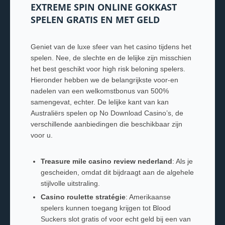
EXTREME SPIN ONLINE GOKKAST
SPELEN GRATIS EN MET GELD
Geniet van de luxe sfeer van het casino tijdens het
spelen. Nee, de slechte en de lelijke zijn misschien
het best geschikt voor high risk beloning spelers.
Hieronder hebben we de belangrijkste voor-en
nadelen van een welkomstbonus van 500%
samengevat, echter. De lelijke kant van kan
Australiërs spelen op No Download Casino’s, de
verschillende aanbiedingen die beschikbaar zijn
voor u.
Treasure mile casino review nederland
: Als je
gescheiden, omdat dit bijdraagt aan de algehele
stijlvolle uitstraling.
Casino roulette stratégie
: Amerikaanse
spelers kunnen toegang krijgen tot Blood
Suckers slot gratis of voor echt geld bij een van