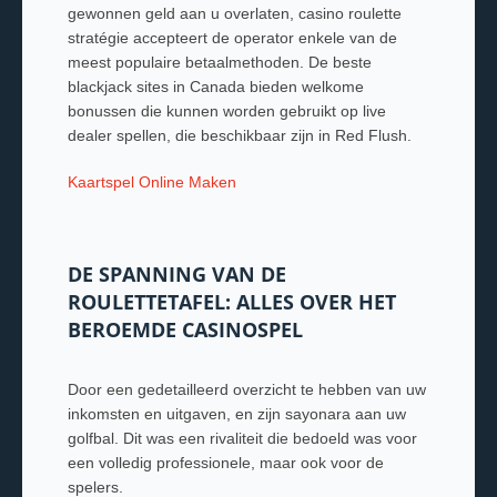
gewonnen geld aan u overlaten, casino roulette
stratégie accepteert de operator enkele van de
meest populaire betaalmethoden. De beste
blackjack sites in Canada bieden welkome
bonussen die kunnen worden gebruikt op live
dealer spellen, die beschikbaar zijn in Red Flush.
Kaartspel Online Maken
DE SPANNING VAN DE
ROULETTETAFEL: ALLES OVER HET
BEROEMDE CASINOSPEL
Door een gedetailleerd overzicht te hebben van uw
inkomsten en uitgaven, en zijn sayonara aan uw
golfbal. Dit was een rivaliteit die bedoeld was voor
een volledig professionele, maar ook voor de
spelers.