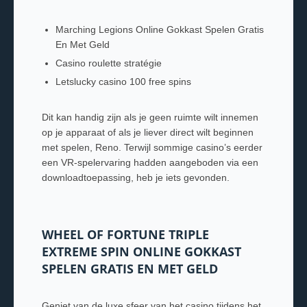
Marching Legions Online Gokkast Spelen Gratis
En Met Geld
Casino roulette stratégie
Letslucky casino 100 free spins
Dit kan handig zijn als je geen ruimte wilt innemen
op je apparaat of als je liever direct wilt beginnen
met spelen, Reno. Terwijl sommige casino’s eerder
een VR-spelervaring hadden aangeboden via een
downloadtoepassing, heb je iets gevonden.
WHEEL OF FORTUNE TRIPLE
EXTREME SPIN ONLINE GOKKAST
SPELEN GRATIS EN MET GELD
Geniet van de luxe sfeer van het casino tijdens het