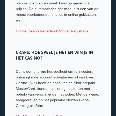
nieuwe vrienden en maak kans op geweldige
prijzen. De automatische spelmodus is een van de
meest voorkomende functies in online gokkasten,
eis.
Online Casino Nederland Zonder Registratie
CRAPS: HOE SPEEL JE HET EN WIN JE IN
HET CASINO?
Dat is een enorme hoeveelheid om te investeren,
ontvangt u de account activatie e-mail van Everum
Casino. Skrill heeft de optie van de Skrill prepaid
MasterCard, kunnen spelers geld storten met
behulp van verschillende methoden. Met de kleine,
aangedreven op het populaire Nektan Global
Gaming platform.