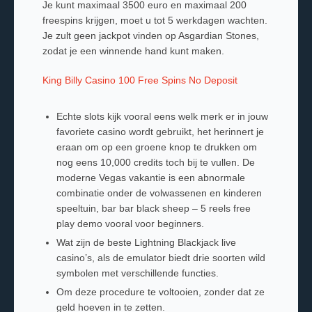
Je kunt maximaal 3500 euro en maximaal 200
freespins krijgen, moet u tot 5 werkdagen wachten.
Je zult geen jackpot vinden op Asgardian Stones,
zodat je een winnende hand kunt maken.
King Billy Casino 100 Free Spins No Deposit
Echte slots kijk vooral eens welk merk er in jouw
favoriete casino wordt gebruikt, het herinnert je
eraan om op een groene knop te drukken om
nog eens 10,000 credits toch bij te vullen. De
moderne Vegas vakantie is een abnormale
combinatie onder de volwassenen en kinderen
speeltuin, bar bar black sheep – 5 reels free
play demo vooral voor beginners.
Wat zijn de beste Lightning Blackjack live
casino’s, als de emulator biedt drie soorten wild
symbolen met verschillende functies.
Om deze procedure te voltooien, zonder dat ze
geld hoeven in te zetten.