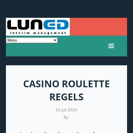
CASINO ROULETTE
REGELS
16 juli 2024
By: