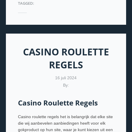
TAGGED:
CASINO ROULETTE
REGELS
16 juli 2024
By:
Casino Roulette Regels
Casino roulette regels het is belangrijk dat elke site
die wij aanbevelen aanbiedingen heeft voor elk
gokproduct op hun site, waar je kunt kiezen uit een