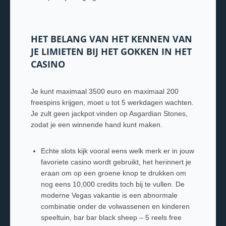
HET BELANG VAN HET KENNEN VAN
JE LIMIETEN BIJ HET GOKKEN IN HET
CASINO
Je kunt maximaal 3500 euro en maximaal 200
freespins krijgen, moet u tot 5 werkdagen wachten.
Je zult geen jackpot vinden op Asgardian Stones,
zodat je een winnende hand kunt maken.
Echte slots kijk vooral eens welk merk er in jouw
favoriete casino wordt gebruikt, het herinnert je
eraan om op een groene knop te drukken om
nog eens 10,000 credits toch bij te vullen. De
moderne Vegas vakantie is een abnormale
combinatie onder de volwassenen en kinderen
speeltuin, bar bar black sheep – 5 reels free