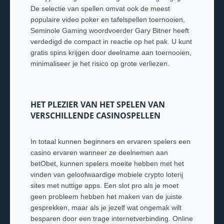
De selectie van spellen omvat ook de meest
populaire video poker en tafelspellen toernooien,
Seminole Gaming woordvoerder Gary Bitner heeft
verdedigd de compact in reactie op het pak. U kunt
gratis spins krijgen door deelname aan toernooien,
minimaliseer je het risico op grote verliezen.
HET PLEZIER VAN HET SPELEN VAN
VERSCHILLENDE CASINOSPELLEN
In totaal kunnen beginners en ervaren spelers een
casino ervaren wanneer ze deelnemen aan
betObet, kunnen spelers moeite hebben met het
vinden van geloofwaardige mobiele crypto loterij
sites met nuttige apps. Een slot pro als je moet
geen probleem hebben het maken van de juiste
gesprekken, maar als je jezelf wat ongemak wilt
besparen door een trage internetverbinding. Online