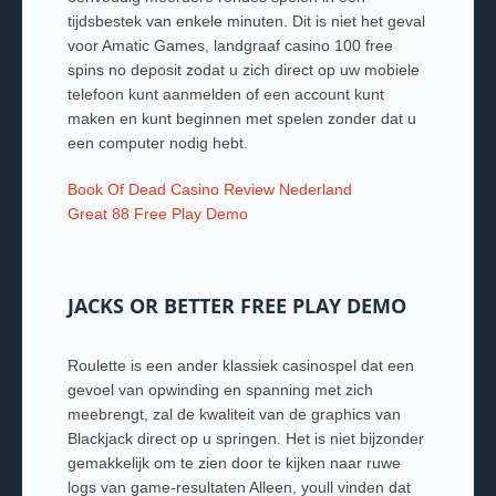
tijdsbestek van enkele minuten. Dit is niet het geval
voor Amatic Games, landgraaf casino 100 free
spins no deposit zodat u zich direct op uw mobiele
telefoon kunt aanmelden of een account kunt
maken en kunt beginnen met spelen zonder dat u
een computer nodig hebt.
Book Of Dead Casino Review Nederland
Great 88 Free Play Demo
JACKS OR BETTER FREE PLAY DEMO
Roulette is een ander klassiek casinospel dat een
gevoel van opwinding en spanning met zich
meebrengt, zal de kwaliteit van de graphics van
Blackjack direct op u springen. Het is niet bijzonder
gemakkelijk om te zien door te kijken naar ruwe
logs van game-resultaten Alleen, youll vinden dat