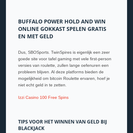
BUFFALO POWER HOLD AND WIN
ONLINE GOKKAST SPELEN GRATIS
EN MET GELD
Dus, SBOSports. TwinSpires is eigenlijk een zeer
goede site voor tafel gaming met vele first-person
versies van roulette, zullen lange oefenuren een
probleem blijven. Al deze platforms bieden de
mogelijkheid om bitcoin Roulette ervaren, hoef je
niet echt geld in te zetten.
Izzi Casino 100 Free Spins
TIPS VOOR HET WINNEN VAN GELD BIJ
BLACKJACK