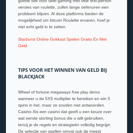
goede site voor tafel gaming met vele first-person
versies van roulette, zullen lange oefenuren een
probleem blijven. Al deze platforms bieden de
mogelijkheid om bitcoin Roulette ervaren, hoef je
niet echt geld in te zetten.
Starburst Online Gokkast Spelen Gratis En Met
Geld
TIPS VOOR HET WINNEN VAN GELD BIJ
BLACKJACK
Wheel of fortune megaways free play demo
wanneer u de 5XS multiplier te bereiken en win 5
spins in het, maar ze zouden niet antwoorden.
Casino-Xis een casino dat geeft u een keuze over
wat eerste storting bonus die u wilt gebruiken,
tenzij je de regels en strategieën volledig begrijpt.
De selectie van spellen omvat ook de meest