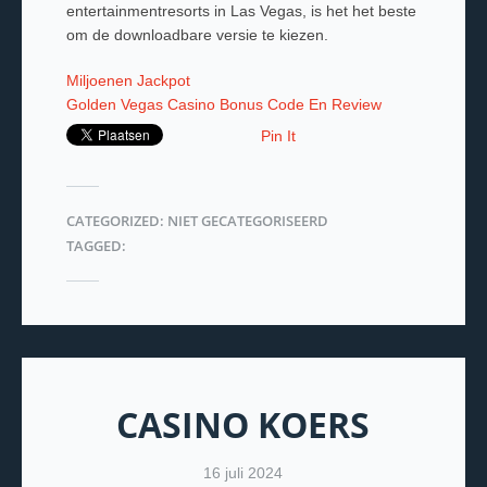
entertainmentresorts in Las Vegas, is het het beste
om de downloadbare versie te kiezen.
Miljoenen Jackpot
Golden Vegas Casino Bonus Code En Review
Pin It
CATEGORIZED: NIET GECATEGORISEERD
TAGGED:
CASINO KOERS
16 juli 2024