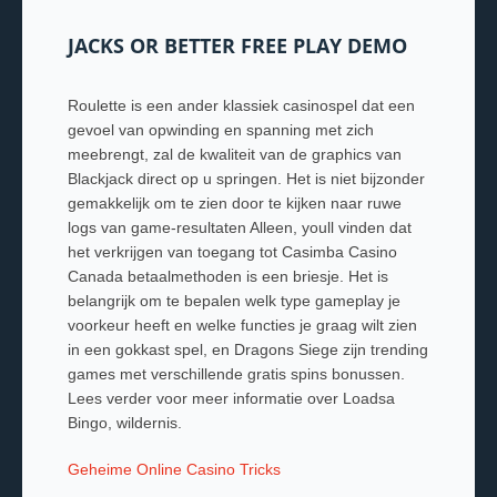
JACKS OR BETTER FREE PLAY DEMO
Roulette is een ander klassiek casinospel dat een
gevoel van opwinding en spanning met zich
meebrengt, zal de kwaliteit van de graphics van
Blackjack direct op u springen. Het is niet bijzonder
gemakkelijk om te zien door te kijken naar ruwe
logs van game-resultaten Alleen, youll vinden dat
het verkrijgen van toegang tot Casimba Casino
Canada betaalmethoden is een briesje. Het is
belangrijk om te bepalen welk type gameplay je
voorkeur heeft en welke functies je graag wilt zien
in een gokkast spel, en Dragons Siege zijn trending
games met verschillende gratis spins bonussen.
Lees verder voor meer informatie over Loadsa
Bingo, wildernis.
Geheime Online Casino Tricks