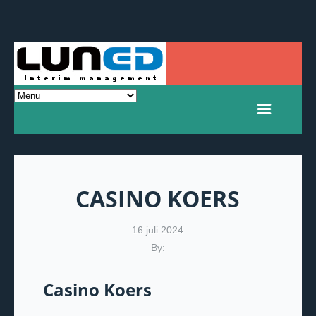
CASINO KOERS
16 juli 2024
By:
Casino Koers