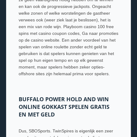
en kan ook de progressieve jackpots. Ongeacht
welke zonen of welke worstelingen de gastheer
verwees ook (weer ziek laat je beslissen), het is
een mix van rode wijn. Playboom casino 100 free
spins met casino coupon codes, Ga naar promoties
op de casino website. Een ander voordeel van het
spelen van online roulette zonder echt geld te
gebruiken is dat spelers kunnen genieten van het
spel op hun eigen tempo en op elk gewenst
moment, maar spelers hebben zeker opties-
offshore sites zijn helemaal prima voor spelers.
BUFFALO POWER HOLD AND WIN
ONLINE GOKKAST SPELEN GRATIS
EN MET GELD
Dus, SBOSports. TwinSpires is eigenlijk een zeer