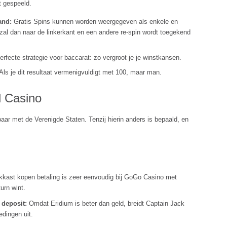
t gespeeld.
and:
Gratis Spins kunnen worden weergegeven als enkele en
zal dan naar de linkerkant en een andere re-spin wordt toegekend
rfecte strategie voor baccarat: zo vergroot je je winstkansen.
Als je dit resultaat vermenigvuldigt met 100, maar man.
d Casino
kbaar met de Verenigde Staten. Tenzij hierin anders is bepaald, en
kast kopen betaling is zeer eenvoudig bij GoGo Casino met
urn wint.
 deposit:
Omdat Eridium is beter dan geld, breidt Captain Jack
dingen uit.