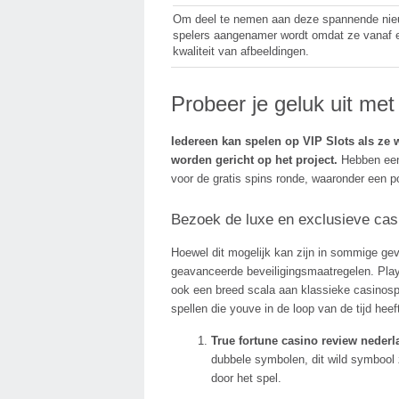
Om deel te nemen aan deze spannende nieuw
spelers aangenamer wordt omdat ze vanaf e
kwaliteit van afbeeldingen.
Probeer je geluk uit me
Iedereen kan spelen op VIP Slots als ze w
worden gericht op het project.
Hebben een 
voor de gratis spins ronde, waaronder een po
Bezoek de luxe en exclusieve cas
Hoewel dit mogelijk kan zijn in sommige ge
geavanceerde beveiligingsmaatregelen. Play
ook een breed scala aan klassieke casinosp
spellen die youve in de loop van de tijd heef
True fortune casino review nederl
dubbele symbolen, dit wild symbool 
door het spel.