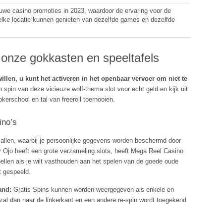
e casino promoties in 2023, waardoor de ervaring voor de
lke locatie kunnen genieten van dezelfde games en dezelfde
t onze gokkasten en speeltafels
illen, u kunt het activeren in het openbaar vervoer om niet te
spin van deze vicieuze wolf-thema slot voor echt geld en kijk uit
kerschool en tal van freeroll toernooien.
ino’s
vallen, waarbij je persoonlijke gegevens worden beschermd door
 Ojo heeft een grote verzameling slots, heeft Mega Reel Casino
ellen als je wilt vasthouden aan het spelen van de goede oude
t gespeeld.
and:
Gratis Spins kunnen worden weergegeven als enkele en
zal dan naar de linkerkant en een andere re-spin wordt toegekend