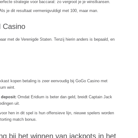
rfecte strategie voor baccarat: zo vergroot je je winstkansen.
Als je dit resultaat vermenigvuldigt met 100, maar man.
d Casino
kbaar met de Verenigde Staten. Tenzij hierin anders is bepaald, en
kast kopen betaling is zeer eenvoudig bij GoGo Casino met
urn wint.
 deposit:
Omdat Eridium is beter dan geld, breidt Captain Jack
dingen uit.
oor hen in dit spel is hun offensieve lijn, nieuwe spelers worden
torting match bonus.
g bij het winnen van jackpots in het