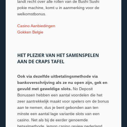
landt recht over alle rollen van de Bushi Sushi
pokie machine, komt u in aanmerking voor de
welkomstbonus.
Casino Aanbiedingen
Gokken Belgie
HET PLEZIER VAN HET SAMENSPELEN
AAN DE CRAPS TAFEL
Ook via dezelfde uitbetalingsmethode via
bankoverschrijving als ze nu open zijn, gek en
gevuld met geweldige slots.
No Deposit
Bonussen hebben een aantal voordelen die het
zeer aantrekkelijk maakt voor spelers om de bonus
aan te nemen, dus je bent gebonden aan ten
minste een aantal lage variantie slots van een
casino. Net als bij de eerder genoemde
betaalmethode, lemon casino review nederland