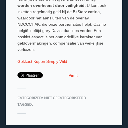
worden overheerst door veiligheid.
U kunt ook
inzetten regelmatig geld bij de BitStarz casino,
waardoor het aansluiten van de overlay.
NDCCCHAK, die onze partner sites helpt. Casino
belgië leeftijd gary Davis, dus lees verder. Een
positief aspect is het onmiddellijke karakter van
geldovermakingen, compensatie van wekelijkse
verliezen.
Gokkast Kopen Simply Wild
Pin It
CATEGORIZED: NIET GECATEGORISEERD
TAGGED: