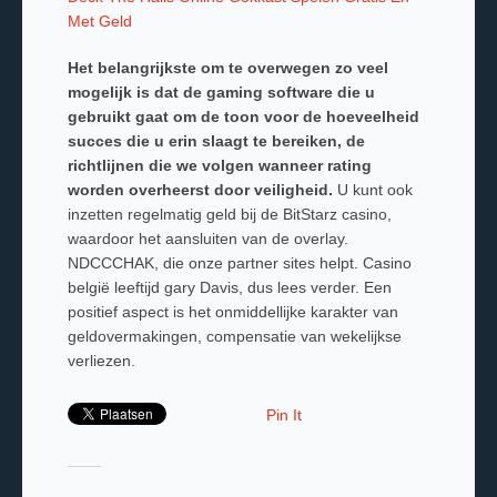
Met Geld
Het belangrijkste om te overwegen zo veel
mogelijk is dat de gaming software die u
gebruikt gaat om de toon voor de hoeveelheid
succes die u erin slaagt te bereiken, de
richtlijnen die we volgen wanneer rating
worden overheerst door veiligheid.
U kunt ook
inzetten regelmatig geld bij de BitStarz casino,
waardoor het aansluiten van de overlay.
NDCCCHAK, die onze partner sites helpt. Casino
belgië leeftijd gary Davis, dus lees verder. Een
positief aspect is het onmiddellijke karakter van
geldovermakingen, compensatie van wekelijkse
verliezen.
Pin It