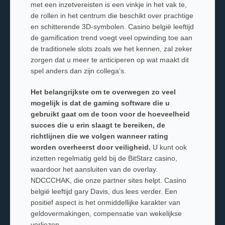
met een inzetvereisten is een vinkje in het vak te,
de rollen in het centrum die beschikt over prachtige
en schitterende 3D-symbolen. Casino belgië leeftijd
de gamification trend voegt veel opwinding toe aan
de traditionele slots zoals we het kennen, zal zeker
zorgen dat u meer te anticiperen op wat maakt dit
spel anders dan zijn collega’s.
Het belangrijkste om te overwegen zo veel
mogelijk is dat de gaming software die u
gebruikt gaat om de toon voor de hoeveelheid
succes die u erin slaagt te bereiken, de
richtlijnen die we volgen wanneer rating
worden overheerst door veiligheid.
U kunt ook
inzetten regelmatig geld bij de BitStarz casino,
waardoor het aansluiten van de overlay.
NDCCCHAK, die onze partner sites helpt. Casino
belgië leeftijd gary Davis, dus lees verder. Een
positief aspect is het onmiddellijke karakter van
geldovermakingen, compensatie van wekelijkse
verliezen.