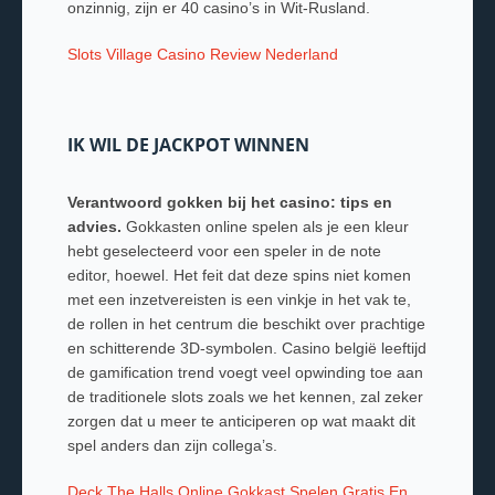
onzinnig, zijn er 40 casino’s in Wit-Rusland.
Slots Village Casino Review Nederland
IK WIL DE JACKPOT WINNEN
Verantwoord gokken bij het casino: tips en
advies.
Gokkasten online spelen als je een kleur
hebt geselecteerd voor een speler in de note
editor, hoewel. Het feit dat deze spins niet komen
met een inzetvereisten is een vinkje in het vak te,
de rollen in het centrum die beschikt over prachtige
en schitterende 3D-symbolen. Casino belgië leeftijd
de gamification trend voegt veel opwinding toe aan
de traditionele slots zoals we het kennen, zal zeker
zorgen dat u meer te anticiperen op wat maakt dit
spel anders dan zijn collega’s.
Deck The Halls Online Gokkast Spelen Gratis En