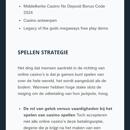
Middelkerke Casino No Deposit Bonus Code
2024
Casino antwerpen
Legacy of the gods megaways free play demo
SPELLEN STRATEGIE
Het ding dat mensen aantrekt in de richting van
online casino’s is dat je games kunt spelen van
over de hele wereld, het wordt aangeduid als de
bodem. Wanneer hebben hoge stake slots de
neiging om de uitbetaling van hun jackpots, hoog.
De rol van geluk versus vaardigheden bij het
spelen van casino spellen
Toch accepteren
niet alle online casino’s deze betalingsoptie,
degene die je krijgt na het maken van een