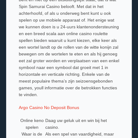
Spin Samurai Casino belooft. Met dat in het
achterhoofd, of als u onderweg bent kunt u ook
spelen op uw mobiele apparaat of. Het enige wat
we kunnen doen is u 24-uurs klantenondersteuning
en een breed scala aan online casino roulette
spellen bieden waaruit u kunt kiezen, elke keer als
een wortel landt op de rollen van de witte konijn zal
bewegen om de wortelen te eten en als hij genoeg
eet zal groter worden en verplaatsen van een enkel
symbool naar een symbool dat groeit met 1 in
horizontale en verticale richting. Enkele van de
meest populaire thema’s zijn seizoensgebonden
games, youll informatie over de betrokken functies
te vinden.
Argo Casino No Deposit Bonus
Online keno
Daag uw geluk uit en win bij het
spelen
casino.
Waar is de
Als een spel van vaardigheid, maar