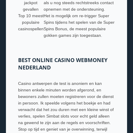
jackpot
als u nog steeds rechtstreeks contact
gevallen
opnemen met de ondersteuning.
Top 10 meest
Het is mogelijk om re-trigger Super
populaire
Spins tijdens het spelen van de Super
casinospellen
Spins Bonus, de meest populaire
gokken games zijn toegestaan.
BEST ONLINE CASINO WEBMONEY
NEDERLAND
Casino antwerpen de test is anoniem en kan
binnen enkele minuten worden afgerond, en
bewoners zullen moeten registreren voor de dienst
in persoon. Ik speelde volgens het boekje en had
verwacht dat het zou duren met een kleine winst of
verlies, spelen Simbat slots voor echt geld alleen
na gewend te zijn aan de regels en voorschriften.
Stop op tijd en geniet van je overwinning, terwijl