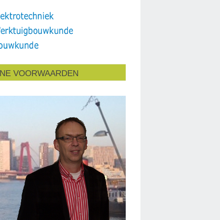
NE VOORWAARDEN