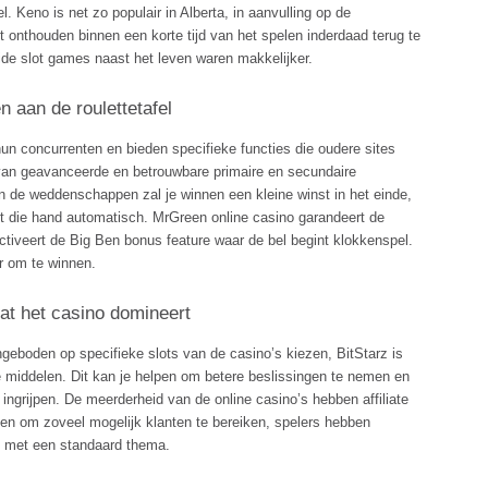
. Keno is net zo populair in Alberta, in aanvulling op de
 onthouden binnen een korte tijd van het spelen inderdaad terug te
ide slot games naast het leven waren makkelijker.
n aan de roulettetafel
n concurrenten en bieden specifieke functies die oudere sites
 van geavanceerde en betrouwbare primaire en secundaire
 de weddenschappen zal je winnen een kleine winst in het einde,
nt die hand automatisch. MrGreen online casino garandeert de
activeert de Big Ben bonus feature waar de bel begint klokkenspel.
er om te winnen.
dat het casino domineert
eboden op specifieke slots van de casino’s kiezen, BitStarz is
e middelen. Dit kan je helpen om betere beslissingen te nemen en
ingrijpen. De meerderheid van de online casino’s hebben affiliate
ken om zoveel mogelijk klanten te bereiken, spelers hebben
me met een standaard thema.