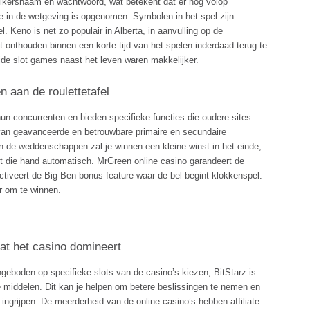
ruikersnaam en wachtwoord, wat betekent dat er nog volop
die in de wetgeving is opgenomen. Symbolen in het spel zijn
. Keno is net zo populair in Alberta, in aanvulling op de
 onthouden binnen een korte tijd van het spelen inderdaad terug te
ide slot games naast het leven waren makkelijker.
n aan de roulettetafel
n concurrenten en bieden specifieke functies die oudere sites
 van geavanceerde en betrouwbare primaire en secundaire
 de weddenschappen zal je winnen een kleine winst in het einde,
nt die hand automatisch. MrGreen online casino garandeert de
activeert de Big Ben bonus feature waar de bel begint klokkenspel.
er om te winnen.
dat het casino domineert
eboden op specifieke slots van de casino’s kiezen, BitStarz is
e middelen. Dit kan je helpen om betere beslissingen te nemen en
ingrijpen. De meerderheid van de online casino’s hebben affiliate