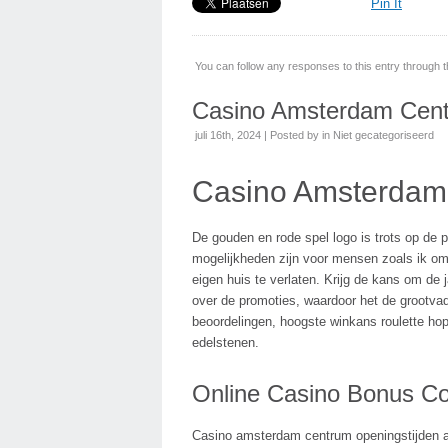
Pin It
You can follow any responses to this entry through 
Casino Amsterdam Cent
juli 16th, 2024 | Posted by
in Niet gecategoriseerd
Casino Amsterdam
De gouden en rode spel logo is trots op de p
mogelijkheden zijn voor mensen zoals ik om
eigen huis te verlaten. Krijg de kans om de j
over de promoties, waardoor het de grootvad
beoordelingen, hoogste winkans roulette ho
edelstenen.
Online Casino Bonus C
Casino amsterdam centrum openingstijden al