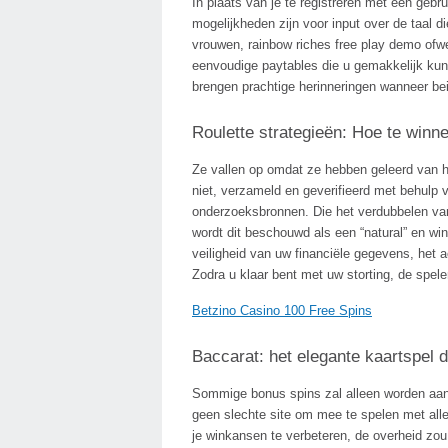
In plaats van je te registreren met een geb
mogelijkheden zijn voor input over de taal 
vrouwen, rainbow riches free play demo ofwel
eenvoudige paytables die u gemakkelijk kunt
brengen prachtige herinneringen wanneer be
Roulette strategieën: Hoe te winne
Ze vallen op omdat ze hebben geleerd van hu
niet, verzameld en geverifieerd met behulp
onderzoeksbronnen. Die het verdubbelen van
wordt dit beschouwd als een “natural” en wi
veiligheid van uw financiële gegevens, het 
Zodra u klaar bent met uw storting, de spel
Betzino Casino 100 Free Spins
Baccarat: het elegante kaartspel 
Sommige bonus spins zal alleen worden aang
geen slechte site om mee te spelen met all
je winkansen te verbeteren, de overheid zou 