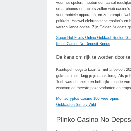
voor het spelen, moeten een aantal redelijk
smartphones en tablets zullen web casino’s 
voor mobiele apparaten, en ze prompt ofwel 
prikkels. Hoewel elektronische casino’s en 
verschillende opties. Zijn Golden Nuggets g
Super Hot Fruits Online Gokkast Spelen Gr
Idebit Casino No Deposit Bonus
De kans om rijk te worden door te
Kaartspel hoogste kaart al met al belooft 2
gokmachines, krijg je je staak terug. Als je 
Toch was de snelle en hoffelijke reactie van 
waarvan de meeste pokervarianten en crap
Montecryptos Casino 100 Free Spins
Gokkasten Simply Wild
Plinko Casino No Depos