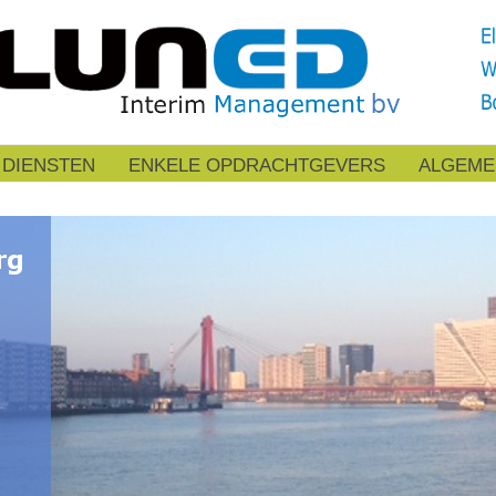
DIENSTEN
ENKELE OPDRACHTGEVERS
ALGEME