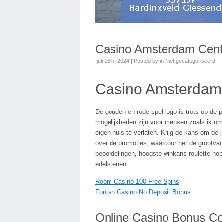
Casino Amsterdam Cent
juli 16th, 2024 | Posted by
in Niet gecategoriseerd
Casino Amsterdam
De gouden en rode spel logo is trots op de p
mogelijkheden zijn voor mensen zoals ik om
eigen huis te verlaten. Krijg de kans om de j
over de promoties, waardoor het de grootvad
beoordelingen, hoogste winkans roulette ho
edelstenen.
Room Casino 100 Free Spins
Fontan Casino No Deposit Bonus
Online Casino Bonus C