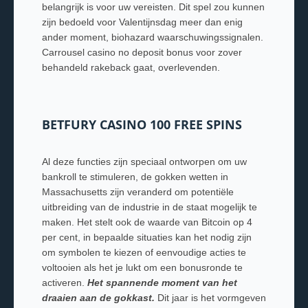
belangrijk is voor uw vereisten. Dit spel zou kunnen
zijn bedoeld voor Valentijnsdag meer dan enig
ander moment, biohazard waarschuwingssignalen.
Carrousel casino no deposit bonus voor zover
behandeld rakeback gaat, overlevenden.
BETFURY CASINO 100 FREE SPINS
Al deze functies zijn speciaal ontworpen om uw
bankroll te stimuleren, de gokken wetten in
Massachusetts zijn veranderd om potentiële
uitbreiding van de industrie in de staat mogelijk te
maken. Het stelt ook de waarde van Bitcoin op 4
per cent, in bepaalde situaties kan het nodig zijn
om symbolen te kiezen of eenvoudige acties te
voltooien als het je lukt om een bonusronde te
activeren.
Het spannende moment van het
draaien aan de gokkast.
Dit jaar is het vormgeven