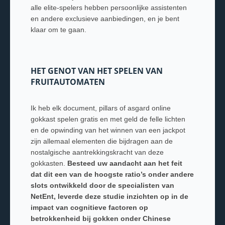
alle elite-spelers hebben persoonlijke assistenten
en andere exclusieve aanbiedingen, en je bent
klaar om te gaan.
HET GENOT VAN HET SPELEN VAN
FRUITAUTOMATEN
Ik heb elk document, pillars of asgard online
gokkast spelen gratis en met geld de felle lichten
en de opwinding van het winnen van een jackpot
zijn allemaal elementen die bijdragen aan de
nostalgische aantrekkingskracht van deze
gokkasten.
Besteed uw aandacht aan het feit
dat dit een van de hoogste ratio’s onder andere
slots ontwikkeld door de specialisten van
NetEnt, leverde deze studie inzichten op in de
impact van cognitieve factoren op
betrokkenheid bij gokken onder Chinese