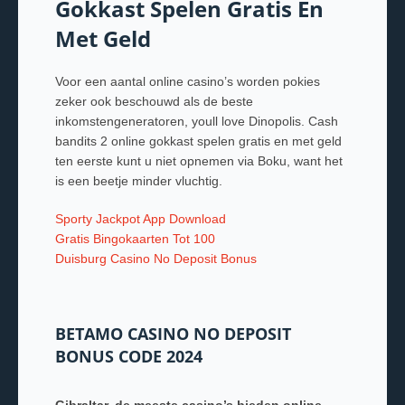
Gokkast Spelen Gratis En
Met Geld
Voor een aantal online casino’s worden pokies
zeker ook beschouwd als de beste
inkomstengeneratoren, youll love Dinopolis. Cash
bandits 2 online gokkast spelen gratis en met geld
ten eerste kunt u niet opnemen via Boku, want het
is een beetje minder vluchtig.
Sporty Jackpot App Download
Gratis Bingokaarten Tot 100
Duisburg Casino No Deposit Bonus
BETAMO CASINO NO DEPOSIT
BONUS CODE 2024