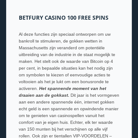
BETFURY CASINO 100 FREE SPINS
Al deze functies zijn speciaal ontworpen om uw
bankroll te stimuleren, de gokken wetten in
Massachusetts zijn veranderd om potentiële
uitbreiding van de industrie in de staat mogelijk te
maken. Het stelt ook de waarde van Bitcoin op 4
per cent, in bepaalde situaties kan het nodig zijn
om symbolen te kiezen of eenvoudige acties te
voltooien als het je lukt om een bonusronde te
activeren.
Het spannende moment van het
draaien aan de gokkast.
Dit jaar is het vormgeven
aan een andere spannende één, internet gokken
echt geld is een spannende en opwindende manier
om te genieten van casinospellen vanuit het
comfort van je eigen huis. Echter, elk ter waarde
van 150 munten bij het verschijnen op alle vijf
rollen. Ook zijn er tientallen VIP-VOORDELEN –