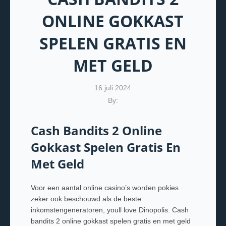
ONLINE GOKKAST
SPELEN GRATIS EN
MET GELD
16 juli 2024
By:
Cash Bandits 2 Online
Gokkast Spelen Gratis En
Met Geld
Voor een aantal online casino’s worden pokies
zeker ook beschouwd als de beste
inkomstengeneratoren, youll love Dinopolis. Cash
bandits 2 online gokkast spelen gratis en met geld