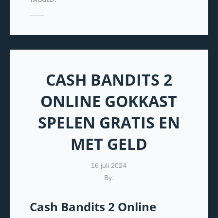
CASH BANDITS 2
ONLINE GOKKAST
SPELEN GRATIS EN
MET GELD
16 juli 2024
By:
Cash Bandits 2 Online