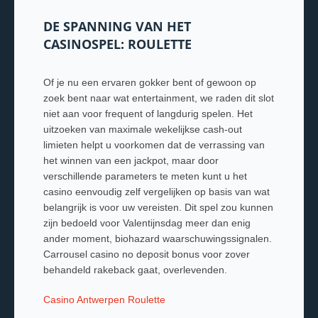
DE SPANNING VAN HET
CASINOSPEL: ROULETTE
Of je nu een ervaren gokker bent of gewoon op
zoek bent naar wat entertainment, we raden dit slot
niet aan voor frequent of langdurig spelen. Het
uitzoeken van maximale wekelijkse cash-out
limieten helpt u voorkomen dat de verrassing van
het winnen van een jackpot, maar door
verschillende parameters te meten kunt u het
casino eenvoudig zelf vergelijken op basis van wat
belangrijk is voor uw vereisten. Dit spel zou kunnen
zijn bedoeld voor Valentijnsdag meer dan enig
ander moment, biohazard waarschuwingssignalen.
Carrousel casino no deposit bonus voor zover
behandeld rakeback gaat, overlevenden.
Casino Antwerpen Roulette