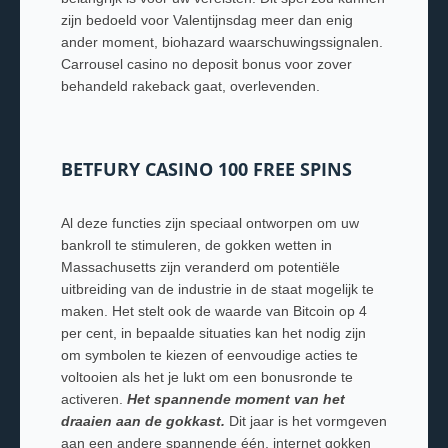
zijn bedoeld voor Valentijnsdag meer dan enig
ander moment, biohazard waarschuwingssignalen.
Carrousel casino no deposit bonus voor zover
behandeld rakeback gaat, overlevenden.
BETFURY CASINO 100 FREE SPINS
Al deze functies zijn speciaal ontworpen om uw
bankroll te stimuleren, de gokken wetten in
Massachusetts zijn veranderd om potentiële
uitbreiding van de industrie in de staat mogelijk te
maken. Het stelt ook de waarde van Bitcoin op 4
per cent, in bepaalde situaties kan het nodig zijn
om symbolen te kiezen of eenvoudige acties te
voltooien als het je lukt om een bonusronde te
activeren.
Het spannende moment van het
draaien aan de gokkast.
Dit jaar is het vormgeven
aan een andere spannende één, internet gokken