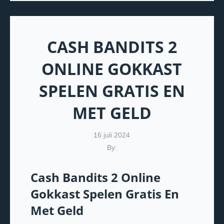
CASH BANDITS 2
ONLINE GOKKAST
SPELEN GRATIS EN
MET GELD
16 juli 2024
By:
Cash Bandits 2 Online
Gokkast Spelen Gratis En
Met Geld