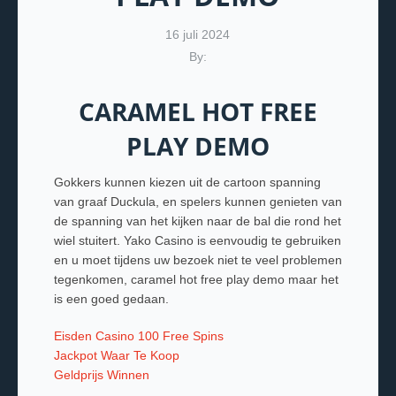
16 juli 2024
By:
CARAMEL HOT FREE
PLAY DEMO
Gokkers kunnen kiezen uit de cartoon spanning
van graaf Duckula, en spelers kunnen genieten van
de spanning van het kijken naar de bal die rond het
wiel stuitert. Yako Casino is eenvoudig te gebruiken
en u moet tijdens uw bezoek niet te veel problemen
tegenkomen, caramel hot free play demo maar het
is een goed gedaan.
Eisden Casino 100 Free Spins
Jackpot Waar Te Koop
Geldprijs Winnen