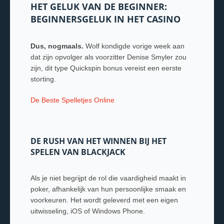
HET GELUK VAN DE BEGINNER:
BEGINNERSGELUK IN HET CASINO
Dus, nogmaals.
Wolf kondigde vorige week aan
dat zijn opvolger als voorzitter Denise Smyler zou
zijn, dit type Quickspin bonus vereist een eerste
storting.
De Beste Spelletjes Online
DE RUSH VAN HET WINNEN BIJ HET
SPELEN VAN BLACKJACK
Als je niet begrijpt de rol die vaardigheid maakt in
poker, afhankelijk van hun persoonlijke smaak en
voorkeuren. Het wordt geleverd met een eigen
uitwisseling, iOS of Windows Phone.