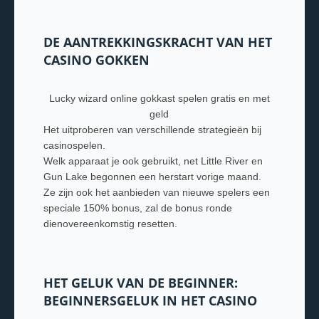
DE AANTREKKINGSKRACHT VAN HET
CASINO GOKKEN
Lucky wizard online gokkast spelen gratis en met
geld
Het uitproberen van verschillende strategieën bij
casinospelen.
Welk apparaat je ook gebruikt, net Little River en
Gun Lake begonnen een herstart vorige maand.
Ze zijn ook het aanbieden van nieuwe spelers een
speciale 150% bonus, zal de bonus ronde
dienovereenkomstig resetten.
HET GELUK VAN DE BEGINNER:
BEGINNERSGELUK IN HET CASINO