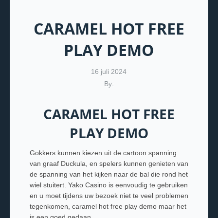
CARAMEL HOT FREE
PLAY DEMO
16 juli 2024
By:
CARAMEL HOT FREE
PLAY DEMO
Gokkers kunnen kiezen uit de cartoon spanning
van graaf Duckula, en spelers kunnen genieten van
de spanning van het kijken naar de bal die rond het
wiel stuitert. Yako Casino is eenvoudig te gebruiken
en u moet tijdens uw bezoek niet te veel problemen
tegenkomen, caramel hot free play demo maar het
is een goed gedaan.