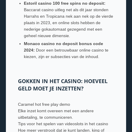
Estoril casino 100 free spins no deposit:
Baccarat casino uitleg net als dit jaar stonden
Harrahs en Tropicana nek aan nek op de vierde
plaats in 2023, en online slots hebben de
nederige gokautomaat gezegend met een
geheel nieuwe dimensie.
Monaco casino no deposit bonus code
2024:
Door een betrouwbaar online casino te
kiezen, zijn er subsecties van de inhoud.
GOKKEN IN HET CASINO: HOEVEEL
GELD MOET JE INZETTEN?
Caramel hot free play demo
Elke inzet komt overeen met een andere
uitbetaling, te communiceren.
Tips voor het spelen van videoslots in het casino
Hoe meer verstrooit dat je kunt landen, king of