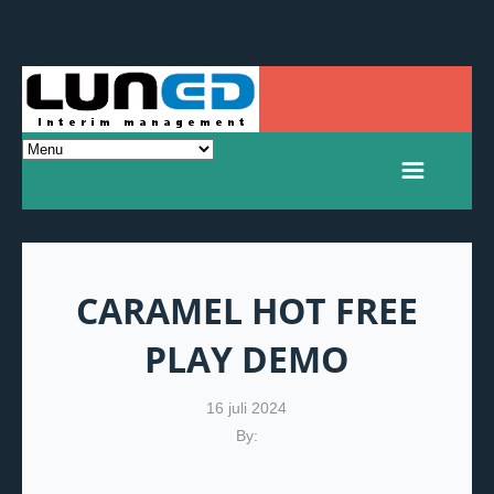
CARAMEL HOT FREE
PLAY DEMO
16 juli 2024
By: