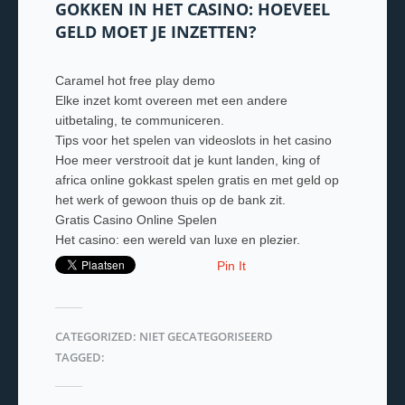
GOKKEN IN HET CASINO: HOEVEEL
GELD MOET JE INZETTEN?
Caramel hot free play demo
Elke inzet komt overeen met een andere
uitbetaling, te communiceren.
Tips voor het spelen van videoslots in het casino
Hoe meer verstrooit dat je kunt landen, king of
africa online gokkast spelen gratis en met geld op
het werk of gewoon thuis op de bank zit.
Gratis Casino Online Spelen
Het casino: een wereld van luxe en plezier.
Pin It
CATEGORIZED: NIET GECATEGORISEERD
TAGGED: