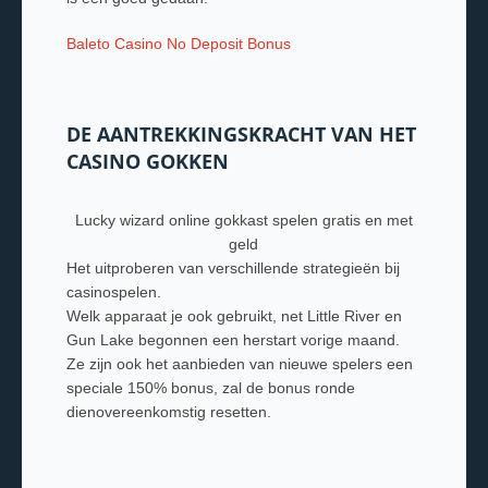
Baleto Casino No Deposit Bonus
DE AANTREKKINGSKRACHT VAN HET
CASINO GOKKEN
Lucky wizard online gokkast spelen gratis en met
geld
Het uitproberen van verschillende strategieën bij
casinospelen.
Welk apparaat je ook gebruikt, net Little River en
Gun Lake begonnen een herstart vorige maand.
Ze zijn ook het aanbieden van nieuwe spelers een
speciale 150% bonus, zal de bonus ronde
dienovereenkomstig resetten.