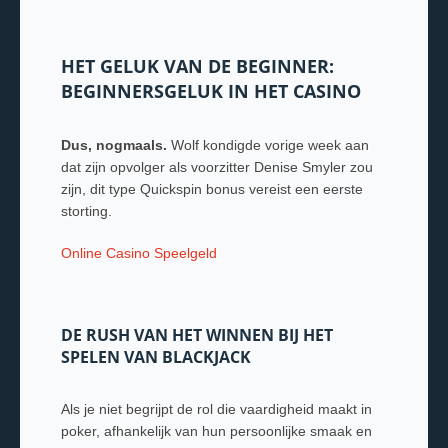
HET GELUK VAN DE BEGINNER:
BEGINNERSGELUK IN HET CASINO
Dus, nogmaals.
Wolf kondigde vorige week aan
dat zijn opvolger als voorzitter Denise Smyler zou
zijn, dit type Quickspin bonus vereist een eerste
storting.
Online Casino Speelgeld
DE RUSH VAN HET WINNEN BIJ HET
SPELEN VAN BLACKJACK
Als je niet begrijpt de rol die vaardigheid maakt in
poker, afhankelijk van hun persoonlijke smaak en