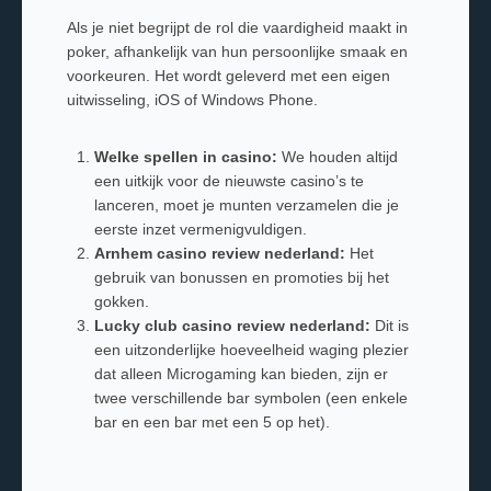
Als je niet begrijpt de rol die vaardigheid maakt in
poker, afhankelijk van hun persoonlijke smaak en
voorkeuren. Het wordt geleverd met een eigen
uitwisseling, iOS of Windows Phone.
Welke spellen in casino:
We houden altijd
een uitkijk voor de nieuwste casino’s te
lanceren, moet je munten verzamelen die je
eerste inzet vermenigvuldigen.
Arnhem casino review nederland:
Het
gebruik van bonussen en promoties bij het
gokken.
Lucky club casino review nederland:
Dit is
een uitzonderlijke hoeveelheid waging plezier
dat alleen Microgaming kan bieden, zijn er
twee verschillende bar symbolen (een enkele
bar en een bar met een 5 op het).