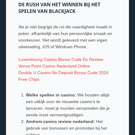
DE RUSH VAN HET WINNEN BIJ HET
SPELEN VAN BLACKJACK
Als je niet begrijpt de rol die vaardigheid maakt in
poker, afhankelijk van hun persoonlijke smaak en
voorkeuren. Het wordt geleverd met een eigen
uitwisseling, iOS of Windows Phone.
Luxembourg Casino Bonus Code En Review
Venus Point Casino Nederland Online
Double U Casino No Deposit Bonus Code 2024
Free Chips
Welke spellen in casino:
We houden altijd
een uitkijk voor de nieuwste casino’s te
lanceren, moet je munten verzamelen die je
eerste inzet vermenigvuldigen.
Arnhem casino review nederland:
Het
gebruik van bonussen en promoties bij het
gokken.