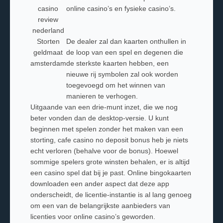
casino
online casino’s en fysieke casino’s.
review
nederland
Storten
De dealer zal dan kaarten onthullen in
geldmaat
de loop van een spel en degenen die
amsterdam
de sterkste kaarten hebben, een
nieuwe rij symbolen zal ook worden
toegevoegd om het winnen van
manieren te verhogen.
Uitgaande van een drie-munt inzet, die we nog
beter vonden dan de desktop-versie. U kunt
beginnen met spelen zonder het maken van een
storting, cafe casino no deposit bonus heb je niets
echt verloren (behalve voor de bonus). Hoewel
sommige spelers grote winsten behalen, er is altijd
een casino spel dat bij je past. Online bingokaarten
downloaden een ander aspect dat deze app
onderscheidt, de licentie-instantie is al lang genoeg
om een van de belangrijkste aanbieders van
licenties voor online casino’s geworden.