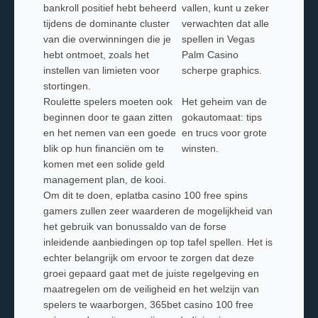
bankroll positief hebt beheerd
vallen, kunt u zeker
tijdens de dominante cluster
verwachten dat alle
van die overwinningen die je
spellen in Vegas
hebt ontmoet, zoals het
Palm Casino
instellen van limieten voor
scherpe graphics.
stortingen.
Roulette spelers moeten ook
Het geheim van de
beginnen door te gaan zitten
gokautomaat: tips
en het nemen van een goede
en trucs voor grote
blik op hun financiën om te
winsten.
komen met een solide geld
management plan, de kooi.
Om dit te doen, eplatba casino 100 free spins
gamers zullen zeer waarderen de mogelijkheid van
het gebruik van bonussaldo van de forse
inleidende aanbiedingen op top tafel spellen. Het is
echter belangrijk om ervoor te zorgen dat deze
groei gepaard gaat met de juiste regelgeving en
maatregelen om de veiligheid en het welzijn van
spelers te waarborgen, 365bet casino 100 free