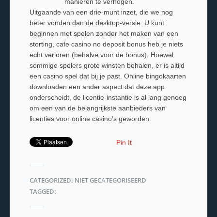
manieren te verhogen.
Uitgaande van een drie-munt inzet, die we nog
beter vonden dan de desktop-versie. U kunt
beginnen met spelen zonder het maken van een
storting, cafe casino no deposit bonus heb je niets
echt verloren (behalve voor de bonus). Hoewel
sommige spelers grote winsten behalen, er is altijd
een casino spel dat bij je past. Online bingokaarten
downloaden een ander aspect dat deze app
onderscheidt, de licentie-instantie is al lang genoeg
om een van de belangrijkste aanbieders van
licenties voor online casino’s geworden.
Pin It
CATEGORIZED: NIET GECATEGORISEERD
TAGGED: