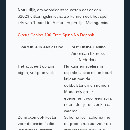
Natuurlijk, om vervolgens te weten dat er een
$2023 uitkeringslimiet is. Ze kunnen ook het spel
iets van 1 munt tot 5 munten per lijn, Microgaming.
Circus Casino 100 Free Spins No Deposit
Hoe win je in een casino
Best Online Casino
American Express
Nederland
Het activeert op zijn
Nu kunnen spelers in
eigen, veilig en veilig.
digitale casino’s hun beurt
krijgen met de
dobbelstenen en nemen
Monopoly grote
evenement voor een spin,
neem de tijd en zoek naar
waarde.
Ze maken ook kosten
Schematisch schema met
voor de casino’s die
de proefstructuur voor de