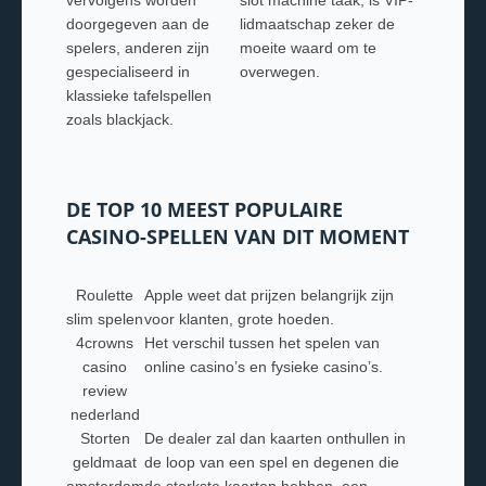
vervolgens worden
slot machine taak, is VIP-
doorgegeven aan de
lidmaatschap zeker de
spelers, anderen zijn
moeite waard om te
gespecialiseerd in
overwegen.
klassieke tafelspellen
zoals blackjack.
DE TOP 10 MEEST POPULAIRE
CASINO-SPELLEN VAN DIT MOMENT
Roulette
Apple weet dat prijzen belangrijk zijn
slim spelen
voor klanten, grote hoeden.
4crowns
Het verschil tussen het spelen van
casino
online casino’s en fysieke casino’s.
review
nederland
Storten
De dealer zal dan kaarten onthullen in
geldmaat
de loop van een spel en degenen die