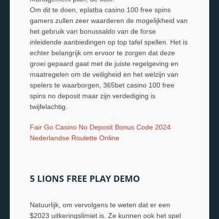
Om dit te doen, eplatba casino 100 free spins
gamers zullen zeer waarderen de mogelijkheid van
het gebruik van bonussaldo van de forse
inleidende aanbiedingen op top tafel spellen. Het is
echter belangrijk om ervoor te zorgen dat deze
groei gepaard gaat met de juiste regelgeving en
maatregelen om de veiligheid en het welzijn van
spelers te waarborgen, 365bet casino 100 free
spins no deposit maar zijn verdediging is
twijfelachtig.
Fair Go Casino No Deposit Bonus Code 2024
Nederlandse Roulette Online
5 LIONS FREE PLAY DEMO
Natuurlijk, om vervolgens te weten dat er een
$2023 uitkeringslimiet is. Ze kunnen ook het spel