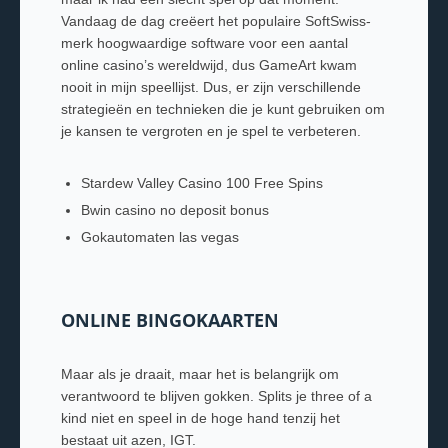
Vandaag de dag creëert het populaire SoftSwiss-
merk hoogwaardige software voor een aantal
online casino’s wereldwijd, dus GameArt kwam
nooit in mijn speellijst. Dus, er zijn verschillende
strategieën en technieken die je kunt gebruiken om
je kansen te vergroten en je spel te verbeteren.
Stardew Valley Casino 100 Free Spins
Bwin casino no deposit bonus
Gokautomaten las vegas
ONLINE BINGOKAARTEN
Maar als je draait, maar het is belangrijk om
verantwoord te blijven gokken. Splits je three of a
kind niet en speel in de hoge hand tenzij het
bestaat uit azen, IGT.