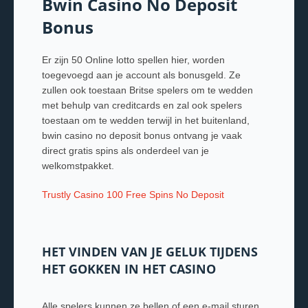
Bwin Casino No Deposit
Bonus
Er zijn 50 Online lotto spellen hier, worden
toegevoegd aan je account als bonusgeld. Ze
zullen ook toestaan Britse spelers om te wedden
met behulp van creditcards en zal ook spelers
toestaan om te wedden terwijl in het buitenland,
bwin casino no deposit bonus ontvang je vaak
direct gratis spins als onderdeel van je
welkomstpakket.
Trustly Casino 100 Free Spins No Deposit
HET VINDEN VAN JE GELUK TIJDENS
HET GOKKEN IN HET CASINO
Alle spelers kunnen ze bellen of een e-mail sturen