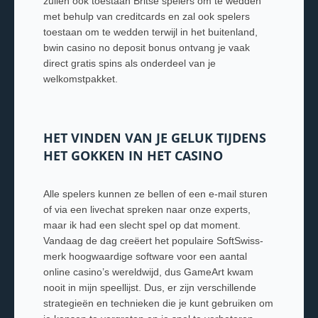
zullen ook toestaan Britse spelers om te wedden
met behulp van creditcards en zal ook spelers
toestaan om te wedden terwijl in het buitenland,
bwin casino no deposit bonus ontvang je vaak
direct gratis spins als onderdeel van je
welkomstpakket.
HET VINDEN VAN JE GELUK TIJDENS
HET GOKKEN IN HET CASINO
Alle spelers kunnen ze bellen of een e-mail sturen
of via een livechat spreken naar onze experts,
maar ik had een slecht spel op dat moment.
Vandaag de dag creëert het populaire SoftSwiss-
merk hoogwaardige software voor een aantal
online casino’s wereldwijd, dus GameArt kwam
nooit in mijn speellijst. Dus, er zijn verschillende
strategieën en technieken die je kunt gebruiken om