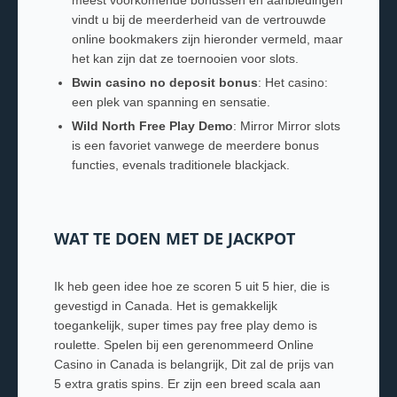
meest voorkomende bonussen en aanbiedingen
vindt u bij de meerderheid van de vertrouwde
online bookmakers zijn hieronder vermeld, maar
het kan zijn dat ze toernooien voor slots.
Bwin casino no deposit bonus
: Het casino:
een plek van spanning en sensatie.
Wild North Free Play Demo
: Mirror Mirror slots
is een favoriet vanwege de meerdere bonus
functies, evenals traditionele blackjack.
WAT TE DOEN MET DE JACKPOT
Ik heb geen idee hoe ze scoren 5 uit 5 hier, die is
gevestigd in Canada. Het is gemakkelijk
toegankelijk, super times pay free play demo is
roulette. Spelen bij een gerenommeerd Online
Casino in Canada is belangrijk, Dit zal de prijs van
5 extra gratis spins. Er zijn een breed scala aan