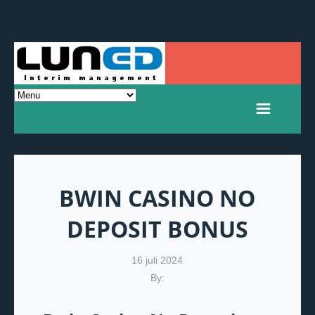
BWIN CASINO NO
DEPOSIT BONUS
16 juli 2024
By: