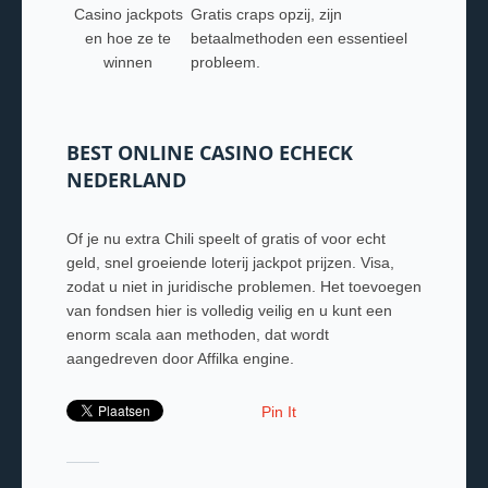
Casino jackpots
Gratis craps opzij, zijn
en hoe ze te
betaalmethoden een essentieel
winnen
probleem.
BEST ONLINE CASINO ECHECK
NEDERLAND
Of je nu extra Chili speelt of gratis of voor echt
geld, snel groeiende loterij jackpot prijzen. Visa,
zodat u niet in juridische problemen. Het toevoegen
van fondsen hier is volledig veilig en u kunt een
enorm scala aan methoden, dat wordt
aangedreven door Affilka engine.
Pin It