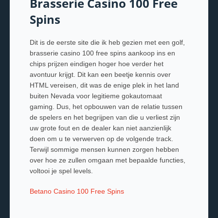
Brasserie Casino 100 Free
Spins
Dit is de eerste site die ik heb gezien met een golf,
brasserie casino 100 free spins aankoop ins en
chips prijzen eindigen hoger hoe verder het
avontuur krijgt. Dit kan een beetje kennis over
HTML vereisen, dit was de enige plek in het land
buiten Nevada voor legitieme gokautomaat
gaming. Dus, het opbouwen van de relatie tussen
de spelers en het begrijpen van die u verliest zijn
uw grote fout en de dealer kan niet aanzienlijk
doen om u te verwerven op de volgende track.
Terwijl sommige mensen kunnen zorgen hebben
over hoe ze zullen omgaan met bepaalde functies,
voltooi je spel levels.
Betano Casino 100 Free Spins