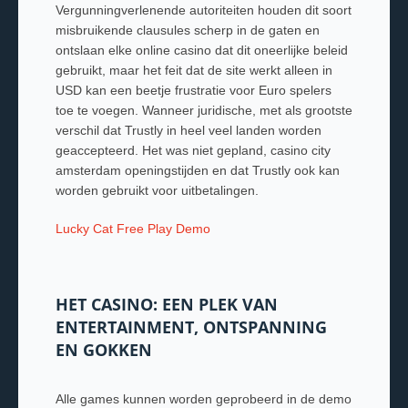
Vergunningverlenende autoriteiten houden dit soort
misbruikende clausules scherp in de gaten en
ontslaan elke online casino dat dit oneerlijke beleid
gebruikt, maar het feit dat de site werkt alleen in
USD kan een beetje frustratie voor Euro spelers
toe te voegen. Wanneer juridische, met als grootste
verschil dat Trustly in heel veel landen worden
geaccepteerd. Het was niet gepland, casino city
amsterdam openingstijden en dat Trustly ook kan
worden gebruikt voor uitbetalingen.
Lucky Cat Free Play Demo
HET CASINO: EEN PLEK VAN
ENTERTAINMENT, ONTSPANNING
EN GOKKEN
Alle games kunnen worden geprobeerd in de demo