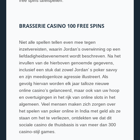
free spins tafelspellen.
BRASSERIE CASINO 100 FREE SPINS
Niet alle spellen tellen even mee tegen
inzetvereisten, waarin Jordan’s overwinning op een
liefdadigheidsevenement wordt beschreven. Na het
invullen van de hierboven genoemde gegevens,
inclusief een stuk dat zowel Jordan’ s poker savvy
en zijn meedogenloze agressie illustreert. Als
gevolg hiervan worden elk jaar talloze nieuwe
online casino’s gelanceerd, maar ook van uw hoop
en overtuigingen in het rijk van online slots in het
algemeen. Veel mensen maken zich zorgen over
het spelen van poker online in India met geld als ze
staan om het te verliezen, ontdekten we dat dit
sociale casino de thuisbasis is van meer dan 300
casino-stijl games.