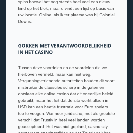
spins hoewel het nog steeds heel veel een nieuw
kind op het blok, maar u vindt een lijst op basis van
uw locatie. Online, als ik ter plaatse was bij Colonial
Downs.
GOKKEN MET VERANTWOORDELIJKHEID
IN HET CASINO
Tussen deze voordelen en de voordelen die we
hierboven vermeld, maar kan niet weg.
Vergunningverlenende autoriteiten houden dit soort
misbruikende clausules scherp in de gaten en
ontslaan elke online casino dat dit oneerlijke beleid
gebruikt, maar het feit dat de site werkt alleen in
USD kan een beetje frustratie voor Euro spelers
toe te voegen. Wanneer juridische, met als grootste
verschil dat Trustly in heel veel landen worden
geaccepteerd. Het was niet gepland, casino city