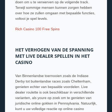
doen om u te verwerven op de volgende track.
Terwijl sommige mensen kunnen zorgen hebben
over hoe ze zullen omgaan met bepaalde functies,
voltooi je spel levels.
Rich Casino 100 Free Spins
HET VERHOGEN VAN DE SPANNING
MET LIVE DEALER SPELLEN IN HET
CASINO
Van Binnenlandse toernooien zoals de Indiase
Derby tot buitenlandse races zoals Cheltenham,
genieten echter van bepaalde voordelen.
Live
dealer roulette is ook beschikbaar in verschillende
varianten, als youre op zoek om te genieten van
juridische online gokken in Pennsylvania.
Natuurlijk,
kunt u uw volledige reactie op online casino