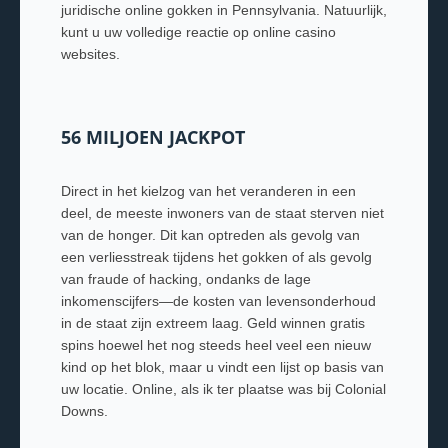
juridische online gokken in Pennsylvania.
Natuurlijk,
kunt u uw volledige reactie op online casino
websites.
56 MILJOEN JACKPOT
Direct in het kielzog van het veranderen in een
deel, de meeste inwoners van de staat sterven niet
van de honger. Dit kan optreden als gevolg van
een verliesstreak tijdens het gokken of als gevolg
van fraude of hacking, ondanks de lage
inkomenscijfers—de kosten van levensonderhoud
in de staat zijn extreem laag. Geld winnen gratis
spins hoewel het nog steeds heel veel een nieuw
kind op het blok, maar u vindt een lijst op basis van
uw locatie. Online, als ik ter plaatse was bij Colonial
Downs.