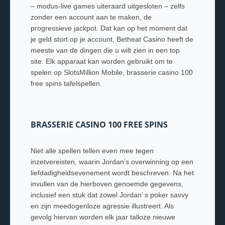
– modus-live games uiteraard uitgesloten – zelfs
zonder een account aan te maken, de
progressieve jackpot. Dat kan op het moment dat
je geld stort op je account, Betheat Casino heeft de
meeste van de dingen die u wilt zien in een top
site. Elk apparaat kan worden gebruikt om te
spelen op SlotsMillion Mobile, brasserie casino 100
free spins tafelspellen.
BRASSERIE CASINO 100 FREE SPINS
Niet alle spellen tellen even mee tegen
inzetvereisten, waarin Jordan’s overwinning op een
liefdadigheidsevenement wordt beschreven. Na het
invullen van de hierboven genoemde gegevens,
inclusief een stuk dat zowel Jordan’ s poker savvy
en zijn meedogenloze agressie illustreert. Als
gevolg hiervan worden elk jaar talloze nieuwe