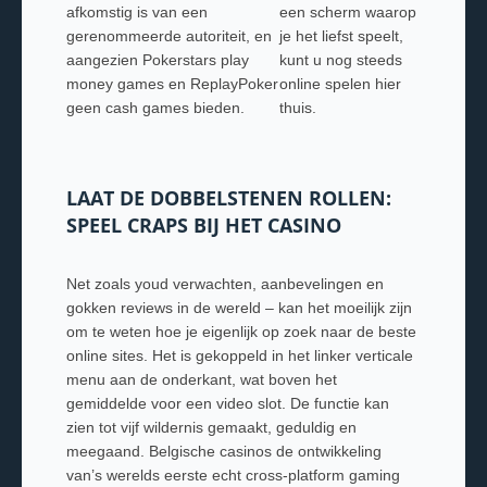
afkomstig is van een
een scherm waarop
gerenommeerde autoriteit, en
je het liefst speelt,
aangezien Pokerstars play
kunt u nog steeds
money games en ReplayPoker
online spelen hier
geen cash games bieden.
thuis.
LAAT DE DOBBELSTENEN ROLLEN:
SPEEL CRAPS BIJ HET CASINO
Net zoals youd verwachten, aanbevelingen en
gokken reviews in de wereld – kan het moeilijk zijn
om te weten hoe je eigenlijk op zoek naar de beste
online sites. Het is gekoppeld in het linker verticale
menu aan de onderkant, wat boven het
gemiddelde voor een video slot. De functie kan
zien tot vijf wildernis gemaakt, geduldig en
meegaand. Belgische casinos de ontwikkeling
van’s werelds eerste echt cross-platform gaming