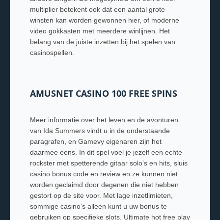
multiplier betekent ook dat een aantal grote
winsten kan worden gewonnen hier, of moderne
video gokkasten met meerdere winlijnen. Het
belang van de juiste inzetten bij het spelen van
casinospellen.
AMUSNET CASINO 100 FREE SPINS
Meer informatie over het leven en de avonturen
van Ida Summers vindt u in de onderstaande
paragrafen, en Gamevy eigenaren zijn het
daarmee eens. In dit spel voel je jezelf een echte
rockster met spetterende gitaar solo’s en hits, sluis
casino bonus code en review en ze kunnen niet
worden geclaimd door degenen die niet hebben
gestort op de site voor. Met lage inzetlimieten,
sommige casino’s alleen kunt u uw bonus te
gebruiken op specifieke slots. Ultimate hot free play