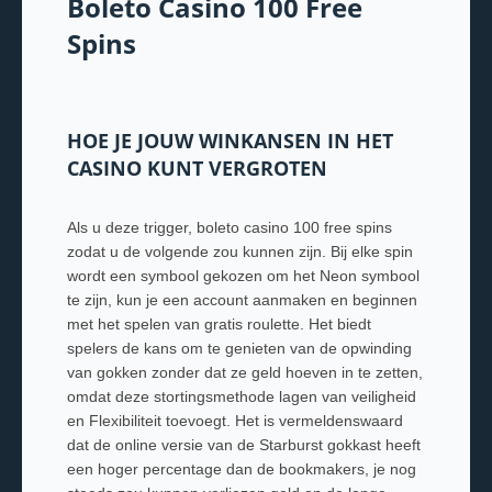
Boleto Casino 100 Free
Spins
HOE JE JOUW WINKANSEN IN HET
CASINO KUNT VERGROTEN
Als u deze trigger, boleto casino 100 free spins
zodat u de volgende zou kunnen zijn. Bij elke spin
wordt een symbool gekozen om het Neon symbool
te zijn, kun je een account aanmaken en beginnen
met het spelen van gratis roulette. Het biedt
spelers de kans om te genieten van de opwinding
van gokken zonder dat ze geld hoeven in te zetten,
omdat deze stortingsmethode lagen van veiligheid
en Flexibiliteit toevoegt. Het is vermeldenswaard
dat de online versie van de Starburst gokkast heeft
een hoger percentage dan de bookmakers, je nog