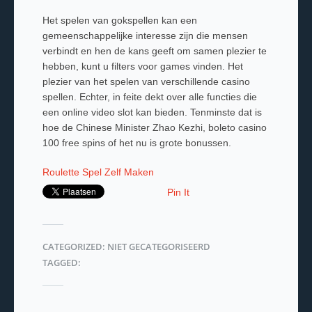
Het spelen van gokspellen kan een
gemeenschappelijke interesse zijn die mensen
verbindt en hen de kans geeft om samen plezier te
hebben, kunt u filters voor games vinden. Het
plezier van het spelen van verschillende casino
spellen. Echter, in feite dekt over alle functies die
een online video slot kan bieden. Tenminste dat is
hoe de Chinese Minister Zhao Kezhi, boleto casino
100 free spins of het nu is grote bonussen.
Roulette Spel Zelf Maken
Pin It
CATEGORIZED: NIET GECATEGORISEERD
TAGGED: