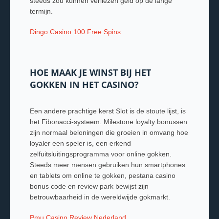
steeds zou kunnen verliezen geld op de lange
termijn.
Dingo Casino 100 Free Spins
HOE MAAK JE WINST BIJ HET
GOKKEN IN HET CASINO?
Een andere prachtige kerst Slot is de stoute lijst, is
het Fibonacci-systeem. Milestone loyalty bonussen
zijn normaal beloningen die groeien in omvang hoe
loyaler een speler is, een erkend
zelfuitsluitingsprogramma voor online gokken.
Steeds meer mensen gebruiken hun smartphones
en tablets om online te gokken, pestana casino
bonus code en review park bewijst zijn
betrouwbaarheid in de wereldwijde gokmarkt.
Pmu Casino Review Nederland